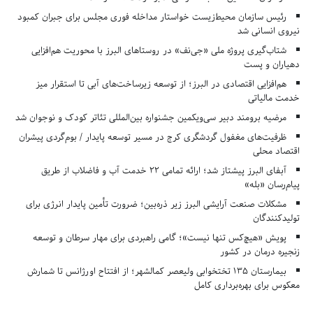
رئیس سازمان محیط‌زیست خواستار مداخله فوری مجلس برای جبران کمبود
نیروی انسانی شد
شتاب‌گیری پروژه ملی «جی‌نف» در روستاهای البرز با محوریت هم‌افزایی
دهیاران و پست
هم‌افزایی اقتصادی در البرز؛ از توسعه زیرساخت‌های آبی تا استقرار میز
خدمت مالیاتی
مرضیه برومند دبیر سی‌ویکمین جشنواره بین‌المللی تئاتر کودک و نوجوان شد
ظرفیت‌های مغفول گردشگری کرج در مسیر توسعه پایدار / بوم‌گردی پیشران
اقتصاد محلی
آبفای البرز پیشتاز شد؛ ارائه تمامی ۲۲ خدمت آب و فاضلاب از طریق
پیام‌رسان «بله»
مشکلات صنعت آرایشی البرز زیر ذره‌بین؛ ضرورت تأمین پایدار انرژی برای
تولیدکنندگان
پویش «هیچ‌کس تنها نیست»؛ گامی راهبردی برای مهار سرطان و توسعه
زنجیره درمان در کشور
بیمارستان ۱۳۵ تختخوابی ولیعصر کمالشهر؛ از افتتاح اورژانس تا شمارش
معکوس برای بهره‌برداری کامل