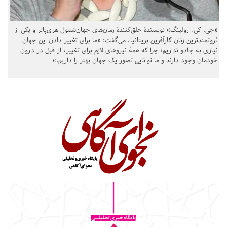
«جی. کی. رولینگ» نویسندهٔ خلق‌کنندهٔ رمان‌های جهان‌شمول هری‌پاتر و یکی از
ثروتمندترین زنان کارآفرین بریتانیا، می‌گفت: «ما برای تغییر دادن این جهان
نیازی به جادو نداریم؛ چرا که همهٔ نیروهای لازم برای تغییر، از قبل در درون
خودمان وجود دارند و ما توانایی تصور یک جهان بهتر را داریم.»