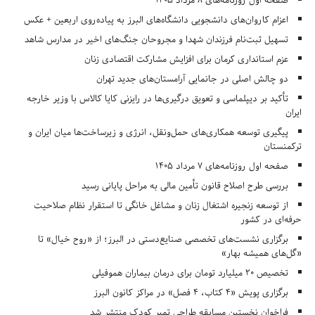
صفحه اول روزنامه‌های 8 مرداد 1405
اعزام کاروان‌های دانشجویی دانشگاه‌های البرز به پیاده‌روی اربعین + عکس
تسهیل ثبت‌نام فرزندان شهدا و مجروحان جنگ‌های اخیر در مدارس شاهد
عزم استانداری کرمان برای افزایش مشارکت اقتصادی زنان
دو چالش اصلی در جانمایی آرامستان‌های جدید تهران
تأکید بر دیپلماسی و تعویق درگیری‌ها در رایزنی کایا کالاس با وزیر خارجه
ایران
پیگیری توسعه همکاری‌های حمل‌ونقل، انرژی و زیرساخت‌ها میان ایران و
ترکمنستان
صفحه اول روزنامه‌های 7 مرداد 1405
بررسی طرح اصلاح قانون تأمین مالی به مراحل پایانی رسید
از توسعه زنجیره اشتغال زنان و مشاغل خانگی تا استقرار نظام صلاحیت
حرفه‌ای در کشور
برگزاری نشست‌های تخصصی صنایع‌دستی در البرز؛ از «روح خیال» تا
«گل‌های همیشه بهار»
تخصیص ۲۰ میلیارد تومان برای درمان بیماران هموفیلی
برگزاری پویش «۴ کتاب، ۴ فصل» در مراکز کانون البرز
فراخوان نخستین مسابقه طراحی تمبر کودک منتشر شد