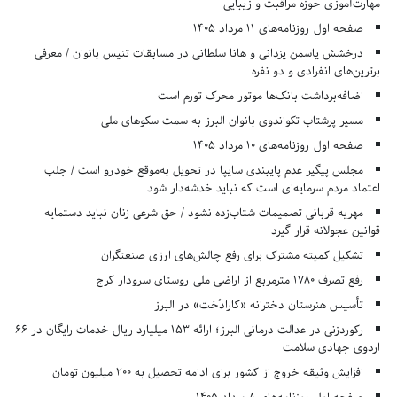
مهارت‌آموزی حوزه مراقبت و زیبایی
صفحه اول روزنامه‌های 11 مرداد 1405
درخشش یاسمن یزدانی و هانا سلطانی در مسابقات تنیس بانوان / معرفی
برترین‌های انفرادی و دو نفره
اضافه‌برداشت بانک‌ها موتور محرک تورم است
مسیر پرشتاب تکواندوی بانوان البرز به سمت سکوهای ملی
صفحه اول روزنامه‌های 10 مرداد 1405
مجلس پیگیر عدم پایبندی سایپا در تحویل به‌موقع خودرو است / جلب
اعتماد مردم سرمایه‌ای است که نباید خدشه‌دار شود
مهریه قربانی تصمیمات شتاب‌زده نشود / حق شرعی زنان نباید دستمایه
قوانین عجولانه قرار گیرد
تشکیل کمیته مشترک برای رفع چالش‌های ارزی صنعتگران
رفع تصرف ۱۷۸۰ مترمربع از اراضی ملی روستای سرودار کرج
تأسیس هنرستان دخترانه «کارادُخت» در البرز
رکوردزنی در عدالت درمانی البرز؛ ارائه ۱۵۳ میلیارد ریال خدمات رایگان در ۶۶
اردوی جهادی سلامت
افزایش وثیقه خروج از کشور برای ادامه تحصیل به ۲۰۰ میلیون تومان