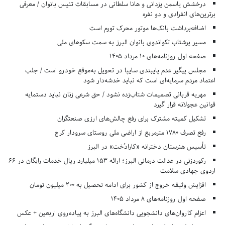
درخشش یاسمن یزدانی و هانا سلطانی در مسابقات تنیس بانوان / معرفی
برترین‌های انفرادی و دو نفره
اضافه‌برداشت بانک‌ها موتور محرک تورم است
مسیر پرشتاب تکواندوی بانوان البرز به سمت سکوهای ملی
صفحه اول روزنامه‌های 10 مرداد 1405
مجلس پیگیر عدم پایبندی سایپا در تحویل به‌موقع خودرو است / جلب
اعتماد مردم سرمایه‌ای است که نباید خدشه‌دار شود
مهریه قربانی تصمیمات شتاب‌زده نشود / حق شرعی زنان نباید دستمایه
قوانین عجولانه قرار گیرد
تشکیل کمیته مشترک برای رفع چالش‌های ارزی صنعتگران
رفع تصرف ۱۷۸۰ مترمربع از اراضی ملی روستای سرودار کرج
تأسیس هنرستان دخترانه «کارادُخت» در البرز
رکوردزنی در عدالت درمانی البرز؛ ارائه ۱۵۳ میلیارد ریال خدمات رایگان در ۶۶
اردوی جهادی سلامت
افزایش وثیقه خروج از کشور برای ادامه تحصیل به ۲۰۰ میلیون تومان
صفحه اول روزنامه‌های 8 مرداد 1405
اعزام کاروان‌های دانشجویی دانشگاه‌های البرز به پیاده‌روی اربعین + عکس