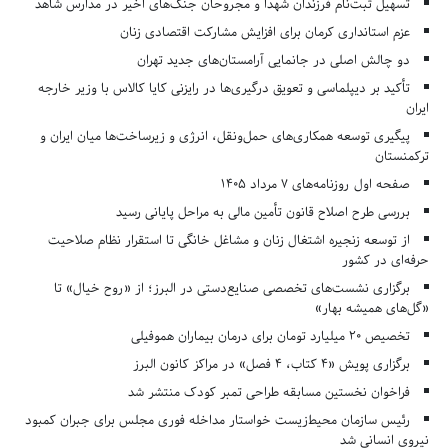
تسهیل ثبت‌نام فرزندان شهدا و مجروحان جنگ‌های اخیر در مدارس شاهد
عزم استانداری کرمان برای افزایش مشارکت اقتصادی زنان
دو چالش اصلی در جانمایی آرامستان‌های جدید تهران
تأکید بر دیپلماسی و تعویق درگیری‌ها در رایزنی کایا کالاس با وزیر خارجه
ایران
پیگیری توسعه همکاری‌های حمل‌ونقل، انرژی و زیرساخت‌ها میان ایران و
ترکمنستان
صفحه اول روزنامه‌های 7 مرداد 1405
بررسی طرح اصلاح قانون تأمین مالی به مراحل پایانی رسید
از توسعه زنجیره اشتغال زنان و مشاغل خانگی تا استقرار نظام صلاحیت
حرفه‌ای در کشور
برگزاری نشست‌های تخصصی صنایع‌دستی در البرز؛ از «روح خیال» تا
«گل‌های همیشه بهار»
تخصیص ۲۰ میلیارد تومان برای درمان بیماران هموفیلی
برگزاری پویش «۴ کتاب، ۴ فصل» در مراکز کانون البرز
فراخوان نخستین مسابقه طراحی تمبر کودک منتشر شد
رئیس سازمان محیط‌زیست خواستار مداخله فوری مجلس برای جبران کمبود
نیروی انسانی شد