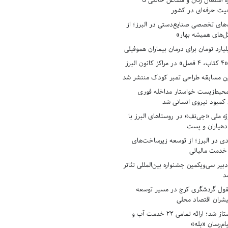
ه اشتغال زنان و مشاغل خانگی تا
حیت حرفه‌ای در کشور
های تخصصی صنایع‌دستی در البرز؛ از
ل‌های همیشه بهار»
لبرز
ن مسابقه طراحی تمبر کودک منتشر شد
حیط‌زیست خواستار مداخله فوری
کمبود نیروی انسانی شد
ه ملی «جی‌نف» در روستاهای البرز با
دهیاران و پست
ادی در البرز؛ از توسعه زیرساخت‌های
 خدمت مالیاتی
بیر سی‌ویکمین جشنواره بین‌المللی تئاتر
د
فول گردشگری کرج در مسیر توسعه
پیشران اقتصاد محلی
آبفای البرز پیشتاز شد؛ ارائه تمامی ۲۲ خدمت آب و
ام‌رسان «بله»