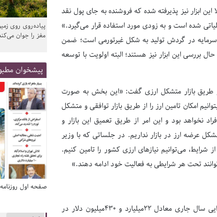
ا این ابزار نیز پذیرفته شده که فروشنده به جای پول نقد
یاتی شده است و به زودی مورد استفاده قرار می‌گیرد.»
پیاده‌روی روی زمین
مغز را جوان می‌کند
الی سرمایه در گردش تولید به شکل غیرتورمی است؛ ضمن
حال بررسی این ابزار نیز هستند؛ البته اولویت با توسعه
پیشخوان مطبو
از طریق بازار متشکل ارزی گفت: «این بخش به صورت
انیم امکان تامین ارز را از طریق بازار توافقی و متشکل
افراد نخواهد بود و این امر از طریق تعمیق این بازار و
کل عرضه ارز در بازار نداریم. در جلساتی که با وزیر
 شرایط، می‌توانیم نیازهای ارزی کشور را تامین کنیم.
توانند تحت هر شرایطی به فعالیت خود ادامه دهند.»
صفحه اول روزنامه‌های 14 مرداد 1405
صفحه اول روزنامه‌های 14 مردا
علی صالح‌آبادی به معاملات نرخ ارز نیز اشاره کرد و گفت: «در ۶ماه ابتدایی سال جاری معادل ۲۲میلیارد و ۴۳۰میلیون دلار در