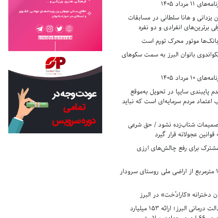
11 مرداد 1405
زدانی و هانا سلطانی در مسابقات
ی برترین‌های انفرادی و دو نفره
بانک‌ها موتور محرک تورم است
کواندوی بانوان البرز به سمت سکوهای
10 مرداد 1405
 پایبندی سایپا در تحویل به‌موقع
عتماد مردم سرمایه‌ای است که نباید
تصمیمات شتاب‌زده نشود / حق شرعی
 قوانین عجولانه قرار گیرد
شترک برای رفع چالش‌های ارزی
رفع تصرف ۱۷۸۰ مترمربع از اراضی ملی روستای سرودار
 دخترانه «کارادُخت» در البرز
رکوردزنی در عدالت درمانی البرز؛ ارائه ۱۵۳ میلیارد