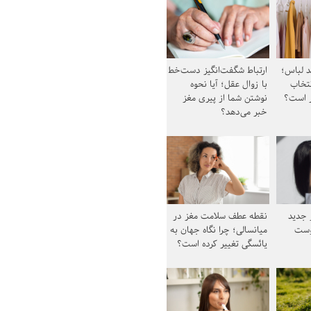
د لباس؛
ارتباط شگفت‌انگیز دست‌خط
نتخاب
با زوال عقل؛ آیا نحوه
ز است؟
نوشتن شما از پیری مغز
خبر می‌دهد؟
ز جدید
نقطه عطف سلامت مغز در
وست
میانسالی؛ چرا نگاه جهان به
یائسگی تغییر کرده است؟