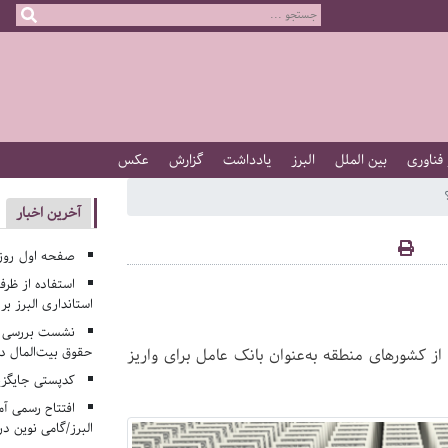
 فناوری
بین الملل
البرز
یادداشت
گزارش
عکس
آخرین اخبار
صفحه اول روزنامه‌های 
استفاده از ظر
استانداری البرز ب
نشست بررسی م
حقوق بیت‌المال در
 از کشورهای منطقه به‌عنوان بانک عامل برای واریز
کدپستی جایگزی
افتتاح رسمی آم
البرز/گامی نوین در