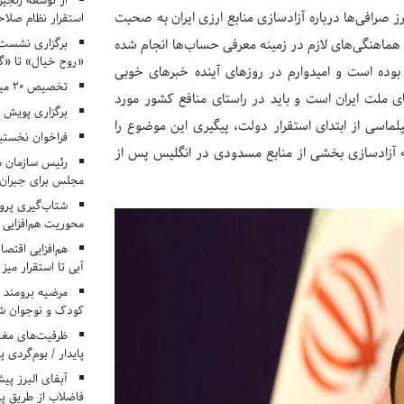
از توسعه زنجیر
ز صرافی‌‌ها درباره آزادسازی منابع ارزی ایران به صحبت
استقرار نظام صلا
برگزاری نشست‌
هماهنگی‌های لازم در زمینه معرفی حساب‌‌ها انجام شده
«روح خیال» تا «گ
بوده است و امیدوارم در روزهای آینده خبرهای خوبی
تخصیص ۲۰ میلیارد تومان برای درمان بیماران هموفیلی
ای ملت ایران است و باید در راستای منافع کشور مورد
برگزاری پویش «۴ کتاب، ۴ فصل» در مراکز کانون ا
لماسی از ابتدای استقرار دولت، پیگیری این موضوع را
فراخوان نخستی
ه آزادسازی بخشی از منابع مسدودی در انگلیس پس از
رئیس سازمان م
مجلس برای جبران 
شتاب‌گیری پروژ
محوریت هم‌افزایی 
هم‌افزایی اقتص
آبی تا استقرار میز
مرضیه برومند د
کودک و نوجوان ش
ظرفیت‌های مغ
پایدار / بوم‌گردی 
فاضلاب از طریق پی