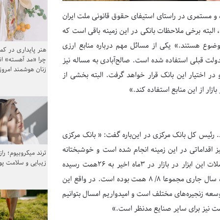
و مستمری در راستای استیفای حقوق قانونی ملت ایران
بته برخی ملاحظات بانکی در این زمینه باقی است که
وضوع هستند.» یکی از مسائل مهم درباره منابع ارزی
هنر پایداری در کم
چرا «مد آهسته» ا
دولت قبلی استفاده شده است. صالح‌آبادی به مساله نیز
زنان هوشمند امرو
ر اختیار این بانک قرار خواهد گرفت. البته بخشی از
ار از این منابع استفاده کند.»
 رئیس کل بانک مرکزی در این‌باره گفت: « بانک مرکزی
نیز اقداماتی در این زمینه انجام شده است و خوشبختانه
ترند میکروبیوم؛ را
زیبایی و سلامت پ
موفق شده‌ایم اوراق گام به خوبی توسعه پیدا کند.» او افزود: «حجم معاملات این ابزار در بازار در ۳ماه اخیر به ۲۶همت رسیده
است. این در حالی است که از زمان راه‌اندازی یعنی بهمن ماه۱۳۹۹ تا تیرماه سال جاری مجموعا ۸/ ۸ همت بوده است. در واقع این
 در حال توسعه زنجیره‌های مختلف است و امیدواریم امسال بتوانیم