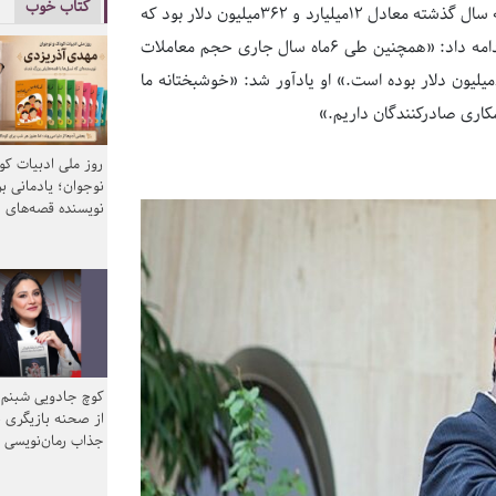
کتاب خوب
سامانه نیما معامله ارز انجام شده است؛ درحالی‌که این میزان در مدت مشابه سال گذشته معادل ۱۲میلیارد و ۳۶۲میلیون دلار بود که
این آمار بیانگر رشد ۸۰درصدی معاملات در نیما در سال جاری است.» او ادامه داد: «همچنین طی ۶ماه سال جاری حجم معاملات
در بازار متشکل ارزی به‌صورت اسکناس و برای تامین نیازهای خدماتی، ۶۰۰میلیون دلار بوده است.» او یادآور شد: «خوشبختانه ما
همکاری صادرکنندگان داریم.»
روز ملی ادبیات ک
نوجوان؛ یادمانی بر
نویسنده قصه‌های 
کوچ جادویی شبنم 
از صحنه بازیگری ب
جذاب رمان‌نویسی