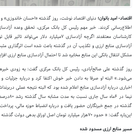
اقتصاد- امید بانوان؛
دنیای اقتصاد نوشت، روز گذشته «احسان خاندوزی» و «ع
کارشناسان معتقدند اگرچه آزاد‌سازی ۷میلیارد دلا
آزاد‌سازی منابع ارزی و تکذیب آن در گذشته باعث شده است اثرگذاری مث
مشکل انتقال بانکی این منابع مخابره شد تا احتمال آزادسازی منابع ارزی افزا
می‌شود.» البته او صرفا به دادن خبر خوش اکتفا کرد و درباره جزئیات و چگ
اخباری درباره آزاد‌سازی منابع اعلام شده بود که البته نتیجه‌‌ عملی دربرن
نیما در ۶م
گذشته در جمع خبرنگاران حضور یافت و درباره انضباط حوزه مالی، پرداخت 
این‌باره گفت: « حدود ۷۰هزار میلیارد تومان اصل اوراق بدهی دولت گذشته را در ۶ماه سال۱۴۰۱ بازپرداخت انجام دادیم.»
مسیر منابع ارزی مسدود شده