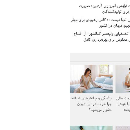
رایشی البرز زیر ذره‌بین؛ ضرورت
 برای تولیدکنندگان
تنها نیست»؛ گامی راهبردی برای مهار
جیره درمان در کشور
بیمارستان ۱۳۵ تختخوابی ولیعصر کمالشهر؛ از افتتاح
معکوس برای بهره‌برداری کامل
یت مالی
یائسگی و چالش‌های شبانه؛
 با هوش
چرا خواب در این دوران
وت»
دشوار می‌شود؟