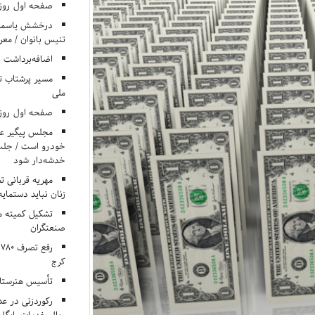
صفحه اول روزنامه‌های 
درخشش یاسمن ی
تنیس بانوان / معرف
اضافه‌برداشت 
مسیر پرشتاب ت
ملی
صفحه اول روزنامه‌های 
مجلس پیگیر عدم
خودرو است / جلب ا
خدشه‌دار شود
مهریه قربانی 
زنان نباید دستمایه
تشکیل کمیته م
صنعتگران
کرج
تأسیس هنرستان