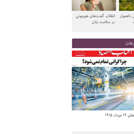
 ناهموار
انقلاب گجت‌های هورمونی
در سلامت زنان
عات
د 1405
صفحه اول روزنامه‌های 14 مرداد 1405