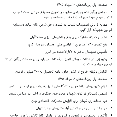
صفحه اول روزنامه‌های 10 مرداد 1405
مجلس پیگیر عدم پایبندی سایپا در تحویل به‌موقع خودرو است / جلب
اعتماد مردم سرمایه‌ای است که نباید خدشه‌دار شود
مهریه قربانی تصمیمات شتاب‌زده نشود / حق شرعی زنان نباید دستمایه
قوانین عجولانه قرار گیرد
تشکیل کمیته مشترک برای رفع چالش‌های ارزی صنعتگران
رفع تصرف ۱۷۸۰ مترمربع از اراضی ملی روستای سرودار کرج
تأسیس هنرستان دخترانه «کارادُخت» در البرز
رکوردزنی در عدالت درمانی البرز؛ ارائه ۱۵۳ میلیارد ریال خدمات رایگان در ۶۶
اردوی جهادی سلامت
افزایش وثیقه خروج از کشور برای ادامه تحصیل به ۲۰۰ میلیون تومان
صفحه اول روزنامه‌های 8 مرداد 1405
اعزام کاروان‌های دانشجویی دانشگاه‌های البرز به پیاده‌روی اربعین + عکس
تسهیل ثبت‌نام فرزندان شهدا و مجروحان جنگ‌های اخیر در مدارس شاهد
عزم استانداری کرمان برای افزایش مشارکت اقتصادی زنان
دو چالش اصلی در جانمایی آرامستان‌های جدید تهران
تأکید بر دیپلماسی و تعویق درگیری‌ها در رایزنی کایا کالاس با وزیر خارجه