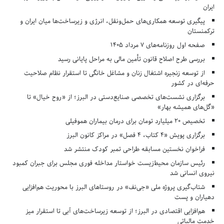
ایران
پیگیری توسعه همکاری‌های حمل‌ونقل، انرژی و زیرساخت‌ها میان ایران و
ترکمنستان
صفحه اول روزنامه‌های 7 مرداد 1405
بررسی طرح اصلاح قانون تأمین مالی به مراحل پایانی رسید
از توسعه زنجیره اشتغال زنان و مشاغل خانگی تا استقرار نظام صلاحیت
حرفه‌ای در کشور
برگزاری نشست‌های تخصصی صنایع‌دستی در البرز؛ از «روح خیال» تا
«گل‌های همیشه بهار»
تخصیص ۲۰ میلیارد تومان برای درمان بیماران هموفیلی
برگزاری پویش «۴ کتاب، ۴ فصل» در مراکز کانون البرز
فراخوان نخستین مسابقه طراحی تمبر کودک منتشر شد
رئیس سازمان محیط‌زیست خواستار مداخله فوری مجلس برای جبران کمبود
نیروی انسانی شد
شتاب‌گیری پروژه ملی «جی‌نف» در روستاهای البرز با محوریت هم‌افزایی
دهیاران و پست
هم‌افزایی اقتصادی در البرز؛ از توسعه زیرساخت‌های آبی تا استقرار میز
خدمت مالیاتی