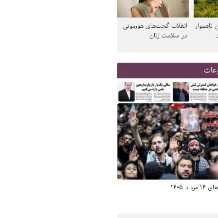
 ناهموار
انقلاب گجت‌های هورمونی
در سلامت زنان
عات
د 1405
صفحه اول روزنامه‌های 14 مرداد 1405