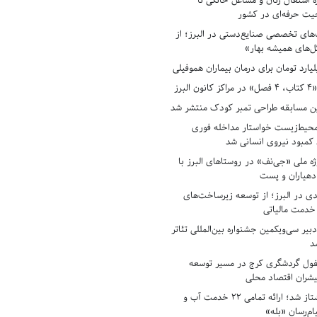
ه اشتغال زنان و مشاغل خانگی تا
حیت حرفه‌ای در کشور
های تخصصی صنایع‌دستی در البرز؛ از
ل‌های همیشه بهار»
لبرز
ن مسابقه طراحی تمبر کودک منتشر شد
حیط‌زیست خواستار مداخله فوری
کمبود نیروی انسانی شد
ه ملی «جی‌نف» در روستاهای البرز با
دهیاران و پست
ادی در البرز؛ از توسعه زیرساخت‌های
 خدمت مالیاتی
بیر سی‌ویکمین جشنواره بین‌المللی تئاتر
د
فول گردشگری کرج در مسیر توسعه
پیشران اقتصاد محلی
آبفای البرز پیشتاز شد؛ ارائه تمامی ۲۲ خدمت آب و
ام‌رسان «بله»