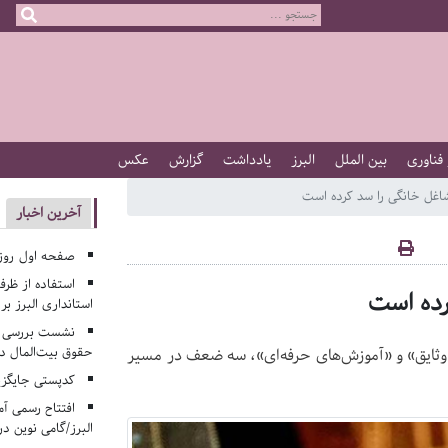
 فناوری
بین الملل
البرز
یادداشت
گزارش
عکس
اغل خانگی را سد کرده است
آخرین اخبار
صفحه اول روزنامه‌های 
استفاده از ظر
رده است
استانداری البرز ب
نشست بررسی م
حقوق بیت‌المال در
ن وثایق» و «آموزش‌های حرفه‌ای»، سه ضعف در مسیر
کدپستی جایگزی
افتتاح رسمی آم
البرز/گامی نوین در