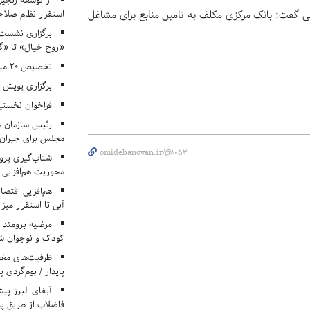
از توسعه زنجیر
استقرار نظام صلا
گی گفت: بانک مرکزی مکلف به تامین منابع برای مشاغل
برگزاری نشست‌
«روح خیال» تا «گ
تخصیص ۲۰ میلیارد تومان برای درمان بیماران هموفیلی
برگزاری پویش «۴ کتاب، ۴ فصل» در مراکز کانون ا
فراخوان نخستی
رئیس سازمان م
مجلس برای جبران 
omidebanovan.ir/@1053
شتاب‌گیری پروژ
محوریت هم‌افزایی 
هم‌افزایی اقتص
آبی تا استقرار میز
مرضیه برومند د
کودک و نوجوان ش
ظرفیت‌های مغ
پایدار / بوم‌گردی 
فاضلاب از طریق پی