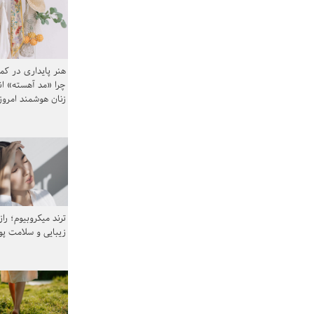
هنر پایداری در کم
چرا «مد آهسته» ا
زنان هوشمند امرو
ترند میکروبیوم؛ را
زیبایی و سلامت پ