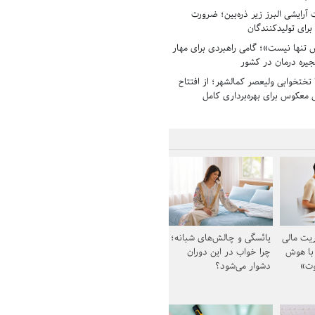
رایشی البرز زیر ذره‌بین؛ ضرورت
 برای تولیدکنندگان
تنها نیست»؛ گامی راهبردی برای مهار
جیره درمان در کشور
بیمارستان ۱۳۵ تختخوابی ولیعصر کمالشهر؛ از افتتاح
معکوس برای بهره‌برداری کامل
یت مالی
یائسگی و چالش‌های شبانه؛
 با هوش
چرا خواب در این دوران
وت»
دشوار می‌شود؟