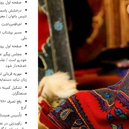
صفحه اول روزنامه‌های 
درخشش یاسمن ی
تنیس بانوان / معرف
اضافه‌برداشت 
مسیر پرشتاب ت
ملی
صفحه اول روزنامه‌های 
مجلس پیگیر عدم
خودرو است / جلب ا
خدشه‌دار شود
مهریه قربانی 
زنان نباید دستمایه
تشکیل کمیته م
صنعتگران
کرج
تأسیس هنرستان