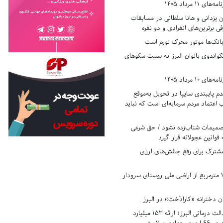
11 مرداد 1405
زدانی و هانا سلطانی در مسابقات
ی برترین‌های انفرادی و دو نفره
بانک‌ها موتور محرک تورم است
کواندوی بانوان البرز به سمت سکوهای
10 مرداد 1405
 پایبندی سایپا در تحویل به‌موقع
عتماد مردم سرمایه‌ای است که نباید
تصمیمات شتاب‌زده نشود / حق شرعی
 قوانین عجولانه قرار گیرد
شترک برای رفع چالش‌های ارزی
رفع تصرف ۱۷۸۰ مترمربع از اراضی ملی روستای سرودار
 دخترانه «کارادُخت» در البرز
رکوردزنی در عدالت درمانی البرز؛ ارائه ۱۵۳ میلیارد