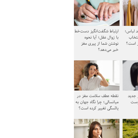
د لباس؛
ارتباط شگفت‌انگیز دست‌خط
نتخاب
با زوال عقل؛ آیا نحوه
ز است؟
نوشتن شما از پیری مغز
خبر می‌دهد؟
ز جدید
نقطه عطف سلامت مغز در
وست
میانسالی؛ چرا نگاه جهان به
یائسگی تغییر کرده است؟