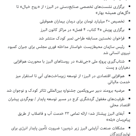
برگزاری نشست‌های تخصصی صنایع‌دستی در البرز؛ از «روح خیال» تا
«گل‌های همیشه بهار»
تخصیص ۲۰ میلیارد تومان برای درمان بیماران هموفیلی
برگزاری پویش «۴ کتاب، ۴ فصل» در مراکز کانون البرز
فراخوان نخستین مسابقه طراحی تمبر کودک منتشر شد
رئیس سازمان محیط‌زیست خواستار مداخله فوری مجلس برای جبران کمبود
نیروی انسانی شد
شتاب‌گیری پروژه ملی «جی‌نف» در روستاهای البرز با محوریت هم‌افزایی
دهیاران و پست
هم‌افزایی اقتصادی در البرز؛ از توسعه زیرساخت‌های آبی تا استقرار میز
خدمت مالیاتی
مرضیه برومند دبیر سی‌ویکمین جشنواره بین‌المللی تئاتر کودک و نوجوان شد
ظرفیت‌های مغفول گردشگری کرج در مسیر توسعه پایدار / بوم‌گردی پیشران
اقتصاد محلی
آبفای البرز پیشتاز شد؛ ارائه تمامی ۲۲ خدمت آب و فاضلاب از طریق
پیام‌رسان «بله»
مشکلات صنعت آرایشی البرز زیر ذره‌بین؛ ضرورت تأمین پایدار انرژی برای
تولیدکنندگان