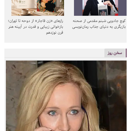
کوچ جادویی شبنم مقدمی از صحنه
رازهای «زن قاجار» از دوحه تا تهران؛
بازیگری به دنیای جذاب رمان‌نویسی
بازخوانی زیبایی و قدرت در آیینه هنر
قرن نوزدهم
سخن روز