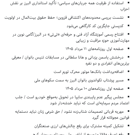
استفاده از ظرفیت همه جریان‌های سیاسی؛ تأکید استانداری البرز بر نقش
احزاب
نشست بررسی محدوده‌های اکتشافی قزوین؛ حفظ حقوق بیت‌المال در اولویت
کدپستی جایگزین کد کارگاهی می‌شود
افتتاح رسمی آموزشگاه آزاد فنی و حرفه‌ای «تی‌تی» در البرز/گامی نوین در
مهارت‌آموزی حوزه مراقبت و زیبایی
صفحه اول روزنامه‌های 11 مرداد 1405
درخشش یاسمن یزدانی و هانا سلطانی در مسابقات تنیس بانوان / معرفی
برترین‌های انفرادی و دو نفره
اضافه‌برداشت بانک‌ها موتور محرک تورم است
مسیر پرشتاب تکواندوی بانوان البرز به سمت سکوهای ملی
صفحه اول روزنامه‌های 10 مرداد 1405
مجلس پیگیر عدم پایبندی سایپا در تحویل به‌موقع خودرو است / جلب
اعتماد مردم سرمایه‌ای است که نباید خدشه‌دار شود
مهریه قربانی تصمیمات شتاب‌زده نشود / حق شرعی زنان نباید دستمایه
قوانین عجولانه قرار گیرد
تشکیل کمیته مشترک برای رفع چالش‌های ارزی صنعتگران
رفع تصرف ۱۷۸۰ مترمربع از اراضی ملی روستای سرودار کرج