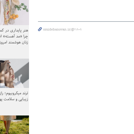
omidebanovan.ir/@11808
هنر پایداری در کم
چرا «مد آهسته» ا
زنان هوشمند امرو
ترند میکروبیوم؛ را
زیبایی و سلامت پ