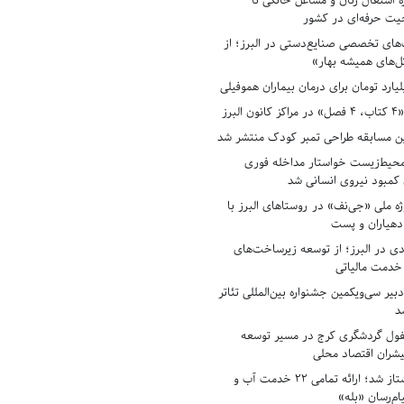
ه اشتغال زنان و مشاغل خانگی تا
حیت حرفه‌ای در کشور
های تخصصی صنایع‌دستی در البرز؛ از
ل‌های همیشه بهار»
لبرز
ن مسابقه طراحی تمبر کودک منتشر شد
حیط‌زیست خواستار مداخله فوری
کمبود نیروی انسانی شد
ه ملی «جی‌نف» در روستاهای البرز با
دهیاران و پست
ادی در البرز؛ از توسعه زیرساخت‌های
 خدمت مالیاتی
بیر سی‌ویکمین جشنواره بین‌المللی تئاتر
د
فول گردشگری کرج در مسیر توسعه
پیشران اقتصاد محلی
آبفای البرز پیشتاز شد؛ ارائه تمامی ۲۲ خدمت آب و
ام‌رسان «بله»