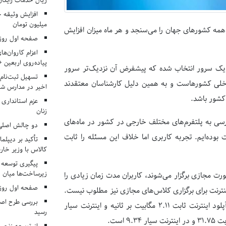
ریال خدمات رایگان در ۶۶ اردوی جها
میلیون تومان
ه کشورهای جهان را می‌سنجد و هر ماه میزان افزایش
صفحه اول روزنامه‌های 
اعزام کاروان‌ها
پیاده‌روی اربعین 
 یک سرور انتخاب شده که پیشفرض آن نزدیک‌تر سرور
تسهیل ثبت‌نام
اخلی کشورهاست و به همین دلیل کارشناسان معتقدند
اخیر در مدارس شا
کشور باشد.
عزم استانداری
زنان
سی به پلتفرم‌های مختلف خارجی در کشور در ماه‌های
دو چالش اصلی 
بوده‌ایم. تجربه کاربری اما خلاف این مسئله را ثابت
تأکید بر دیپلما
کالاس با وزیر خارج
پیگیری توسعه 
زیرساخت‌ها میان ا
ورت مجازی برگزار می‌شوند، کاربران مدت زمان زیادی را
صفحه اول روزنامه‌های 
ینترنت برای برگزاری کلاس‌های مجازی نیز مطلوب نیست.
بررسی طرح اصلا
این کندی را می‌توان در آمار همین سایت نیز مشاهده کرد. میانه سرعت آپلود اینترنت ثابت ۲.۱۱ مگابیت بر ثانیه و اینترنت سیار
رسید