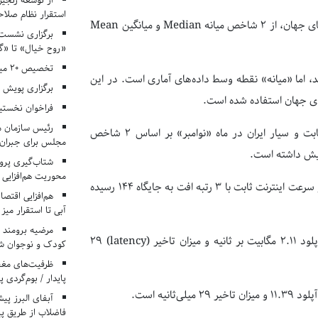
از توسعه زنجیر
استقرار نظام صلا
به گزارش ایرنا این وب‌سایت، برای سنجش رتبه و کیفیت اینترنت در کشورهای جهان، از ۲ شاخص میانه Median و میانگین Mean
برگزاری نشست‌
«روح خیال» تا «گ
تخصیص ۲۰ میلیارد تومان برای درمان بیماران هموفیلی
اما «میانه» نقطه وسط داده‌های آماری است. در این
برگزاری پویش «۴ کتاب، ۴ فصل» در مراکز کانون ا
فراخوان نخستی
رئیس سازمان م
تازه‌ترین آماری که اسپیدتست ارائه کرده، نشان می‌دهد سرعت اینترنت ثابت و سیار ایران در ماه «نوامبر» بر اساس ۲ شاخص
مجلس برای جبران 
شتاب‌گیری پروژ
محوریت هم‌افزایی 
بر اساس شاخص «میانه»، سرعت اینترنت سیار با ۲ پله افت به جایگاه ۴۸ و سرعت اینترنت ثابت با ۳ رتبه افت به جایگاه ۱۴۴ رسیده
هم‌افزایی اقتص
آبی تا استقرار میز
مرضیه برومند د
«میانه» سرعت دانلود اینترنت ثابت اکنون ۱۱.۶۲ مگابیت بر ثانیه، سرعت آپلود ۲.۱۱ مگابیت بر ثانیه و میزان تاخیر (latency) ۲۹
کودک و نوجوان ش
ظرفیت‌های مغ
پایدار / بوم‌گردی 
فاضلاب از طریق پی