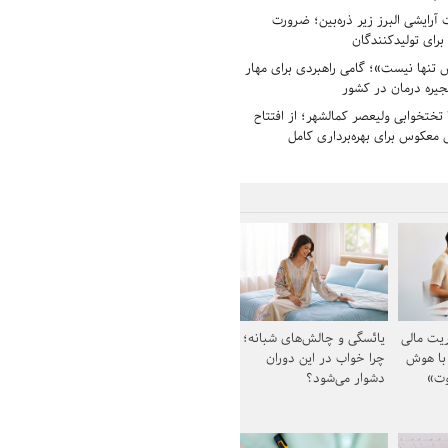
رایشی البرز زیر ذره‌بین؛ ضرورت
 برای تولیدکنندگان
تنها نیست»؛ گامی راهبردی برای مهار
جیره درمان در کشور
بیمارستان ۱۳۵ تختخوابی ولیعصر کمالشهر؛ از افتتاح
معکوس برای بهره‌برداری کامل
یت مالی
یائسگی و چالش‌های شبانه؛
 با هوش
چرا خواب در این دوران
وت»
دشوار می‌شود؟