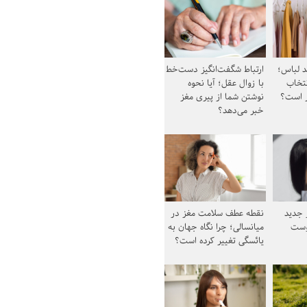
د لباس؛
ارتباط شگفت‌انگیز دست‌خط
نتخاب
با زوال عقل؛ آیا نحوه
ز است؟
نوشتن شما از پیری مغز
خبر می‌دهد؟
ز جدید
نقطه عطف سلامت مغز در
وست
میانسالی؛ چرا نگاه جهان به
یائسگی تغییر کرده است؟