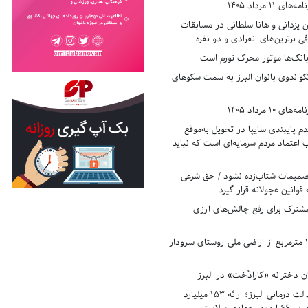
11 مرداد 1405
زدانی و هانا سلطانی در مسابقات
ی برترین‌های انفرادی و دو نفره
بانک‌ها موتور محرک تورم است
کواندوی بانوان البرز به سمت سکوهای
10 مرداد 1405
 پایبندی سایپا در تحویل به‌موقع
عتماد مردم سرمایه‌ای است که نباید
تصمیمات شتاب‌زده نشود / حق شرعی
 قوانین عجولانه قرار گیرد
شترک برای رفع چالش‌های ارزی
رفع تصرف ۱۷۸۰ مترمربع از اراضی ملی روستای سرودار
 دخترانه «کارادُخت» در البرز
رکوردزنی در عدالت درمانی البرز؛ ارائه ۱۵۳ میلیارد