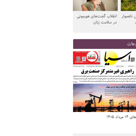
 ناهموار
انقلاب گجت‌های هورمونی
در سلامت زنان
عات
د 1405
صفحه اول روزنامه‌های 14 مرداد 1405