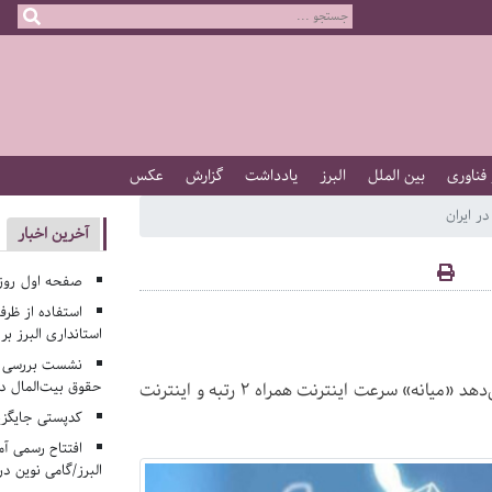
 فناوری
بین الملل
البرز
یادداشت
گزارش
عکس
 ایران
آخرین اخبار
صفحه اول روزنامه‌های 
استفاده از ظر
استانداری البرز ب
نشست بررسی م
حقوق بیت‌المال در
آخرین آمار ارائه شده از سرعت اینترنت در کشورهای مختلف نشان می‌دهد «میانه» سرعت اینترنت همراه ۲ رتبه و اینترنت
کدپستی جایگزی
افتتاح رسمی آم
البرز/گامی نوین در