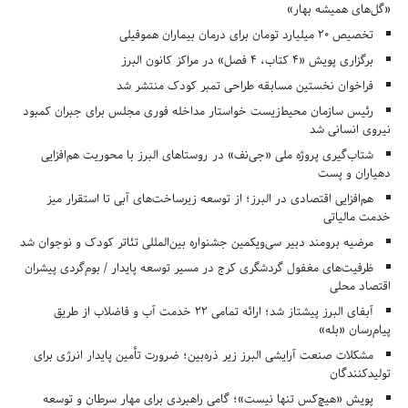
«گل‌های همیشه بهار»
تخصیص ۲۰ میلیارد تومان برای درمان بیماران هموفیلی
برگزاری پویش «۴ کتاب، ۴ فصل» در مراکز کانون البرز
فراخوان نخستین مسابقه طراحی تمبر کودک منتشر شد
رئیس سازمان محیط‌زیست خواستار مداخله فوری مجلس برای جبران کمبود
نیروی انسانی شد
شتاب‌گیری پروژه ملی «جی‌نف» در روستاهای البرز با محوریت هم‌افزایی
دهیاران و پست
هم‌افزایی اقتصادی در البرز؛ از توسعه زیرساخت‌های آبی تا استقرار میز
خدمت مالیاتی
مرضیه برومند دبیر سی‌ویکمین جشنواره بین‌المللی تئاتر کودک و نوجوان شد
ظرفیت‌های مغفول گردشگری کرج در مسیر توسعه پایدار / بوم‌گردی پیشران
اقتصاد محلی
آبفای البرز پیشتاز شد؛ ارائه تمامی ۲۲ خدمت آب و فاضلاب از طریق
پیام‌رسان «بله»
مشکلات صنعت آرایشی البرز زیر ذره‌بین؛ ضرورت تأمین پایدار انرژی برای
تولیدکنندگان
پویش «هیچ‌کس تنها نیست»؛ گامی راهبردی برای مهار سرطان و توسعه