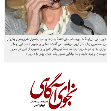
«جی. کی. رولینگ» نویسندهٔ خلق‌کنندهٔ رمان‌های جهان‌شمول هری‌پاتر و یکی از
ثروتمندترین زنان کارآفرین بریتانیا، می‌گفت: «ما برای تغییر دادن این جهان
نیازی به جادو نداریم؛ چرا که همهٔ نیروهای لازم برای تغییر، از قبل در درون
خودمان وجود دارند و ما توانایی تصور یک جهان بهتر را داریم.»