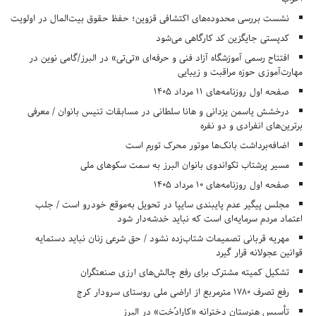
نشست بررسی محدوده‌های اکتشافی قزوین؛ حفظ حقوق بیت‌المال در اولویت
کدپستی جایگزین کد کارگاهی می‌شود
افتتاح رسمی آموزشگاه آزاد فنی و حرفه‌ای «تی‌تی» در البرز/گامی نوین در
مهارت‌آموزی حوزه مراقبت و زیبایی
صفحه اول روزنامه‌های 11 مرداد 1405
درخشش یاسمن یزدانی و هانا سلطانی در مسابقات تنیس بانوان / معرفی
برترین‌های انفرادی و دو نفره
اضافه‌برداشت بانک‌ها موتور محرک تورم است
مسیر پرشتاب تکواندوی بانوان البرز به سمت سکوهای ملی
صفحه اول روزنامه‌های 10 مرداد 1405
مجلس پیگیر عدم پایبندی سایپا در تحویل به‌موقع خودرو است / جلب
اعتماد مردم سرمایه‌ای است که نباید خدشه‌دار شود
مهریه قربانی تصمیمات شتاب‌زده نشود / حق شرعی زنان نباید دستمایه
قوانین عجولانه قرار گیرد
تشکیل کمیته مشترک برای رفع چالش‌های ارزی صنعتگران
رفع تصرف ۱۷۸۰ مترمربع از اراضی ملی روستای سرودار کرج
تأسیس هنرستان دخترانه «کارادُخت» در البرز