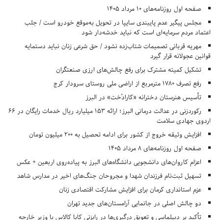
صفحه اول روزنامه‌های 10 مرداد 1405
مجلس پیگیر عدم پایبندی سایپا در تحویل به‌موقع خودرو است / جلب
اعتماد مردم سرمایه‌ای است که نباید خدشه‌دار شود
مهریه قربانی تصمیمات شتاب‌زده نشود / حق شرعی زنان نباید دستمایه
قوانین عجولانه قرار گیرد
تشکیل کمیته مشترک برای رفع چالش‌های ارزی صنعتگران
رفع تصرف ۱۷۸۰ مترمربع از اراضی ملی روستای سرودار کرج
تأسیس هنرستان دخترانه «کارادُخت» در البرز
رکوردزنی در عدالت درمانی البرز؛ ارائه ۱۵۳ میلیارد ریال خدمات رایگان در ۶۶
اردوی جهادی سلامت
افزایش وثیقه خروج از کشور برای ادامه تحصیل به ۲۰۰ میلیون تومان
صفحه اول روزنامه‌های 8 مرداد 1405
اعزام کاروان‌های دانشجویی دانشگاه‌های البرز به پیاده‌روی اربعین + عکس
تسهیل ثبت‌نام فرزندان شهدا و مجروحان جنگ‌های اخیر در مدارس شاهد
عزم استانداری کرمان برای افزایش مشارکت اقتصادی زنان
دو چالش اصلی در جانمایی آرامستان‌های جدید تهران
تأکید بر دیپلماسی و تعویق درگیری‌ها در رایزنی کایا کالاس با وزیر خارجه