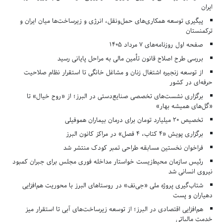
ایران
پیگیری توسعه همکاری‌های حمل‌ونقل، انرژی و زیرساخت‌ها میان ایران و
ترکمنستان
صفحه اول روزنامه‌های 7 مرداد 1405
بررسی طرح اصلاح قانون تأمین مالی به مراحل پایانی رسید
از توسعه زنجیره اشتغال زنان و مشاغل خانگی تا استقرار نظام صلاحیت
حرفه‌ای در کشور
برگزاری نشست‌های تخصصی صنایع‌دستی در البرز؛ از «روح خیال» تا
«گل‌های همیشه بهار»
تخصیص ۲۰ میلیارد تومان برای درمان بیماران هموفیلی
برگزاری پویش «۴ کتاب، ۴ فصل» در مراکز کانون البرز
فراخوان نخستین مسابقه طراحی تمبر کودک منتشر شد
رئیس سازمان محیط‌زیست خواستار مداخله فوری مجلس برای جبران کمبود
نیروی انسانی شد
شتاب‌گیری پروژه ملی «جی‌نف» در روستاهای البرز با محوریت هم‌افزایی
دهیاران و پست
هم‌افزایی اقتصادی در البرز؛ از توسعه زیرساخت‌های آبی تا استقرار میز
خدمت مالیاتی