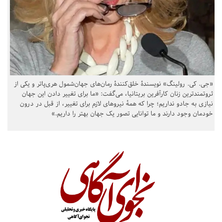
«جی. کی. رولینگ» نویسندهٔ خلق‌کنندهٔ رمان‌های جهان‌شمول هری‌پاتر و یکی از
ثروتمندترین زنان کارآفرین بریتانیا، می‌گفت: «ما برای تغییر دادن این جهان
نیازی به جادو نداریم؛ چرا که همهٔ نیروهای لازم برای تغییر، از قبل در درون
خودمان وجود دارند و ما توانایی تصور یک جهان بهتر را داریم.»