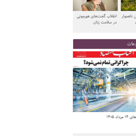
 ناهموار
انقلاب گجت‌های هورمونی
در سلامت زنان
عات
د 1405
صفحه اول روزنامه‌های 14 مرداد 1405