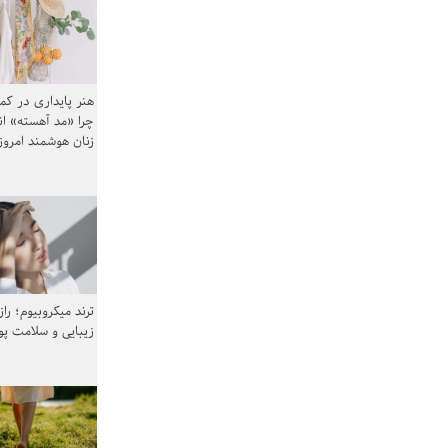
هنر پایداری در کم
چرا «مد آهسته» ا
زنان هوشمند امرو
ترند میکروبیوم؛ را
زیبایی و سلامت پ