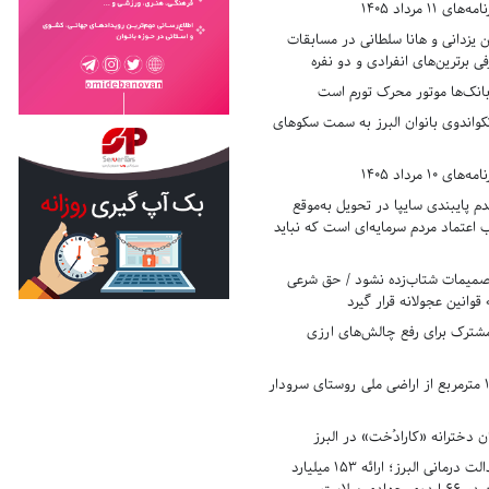
11 مرداد 1405
زدانی و هانا سلطانی در مسابقات
ی برترین‌های انفرادی و دو نفره
بانک‌ها موتور محرک تورم است
کواندوی بانوان البرز به سمت سکوهای
10 مرداد 1405
 پایبندی سایپا در تحویل به‌موقع
عتماد مردم سرمایه‌ای است که نباید
تصمیمات شتاب‌زده نشود / حق شرعی
 قوانین عجولانه قرار گیرد
شترک برای رفع چالش‌های ارزی
رفع تصرف ۱۷۸۰ مترمربع از اراضی ملی روستای سرودار
 دخترانه «کارادُخت» در البرز
رکوردزنی در عدالت درمانی البرز؛ ارائه ۱۵۳ میلیارد