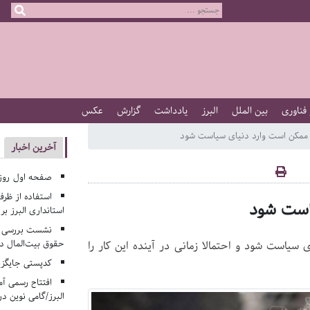
 فناوری
بین الملل
البرز
یادداشت
گزارش
عکس
ممکن است وارد دنیای سیاست شود
آخرین اخبار
صفحه اول روزنامه‌های 
استفاده از ظر
است شود
استانداری البرز ب
نشست بررسی م
حقوق بیت‌المال در
 سیاست شود و احتمالا زمانی در آینده این کار را
کدپستی جایگزی
افتتاح رسمی آم
البرز/گامی نوین در