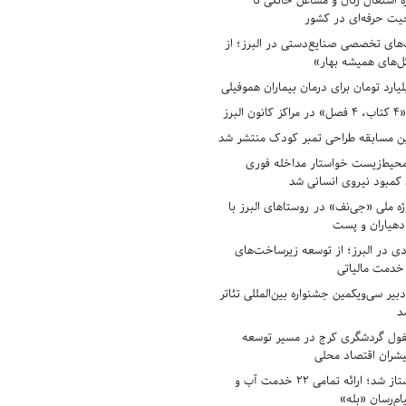
ه اشتغال زنان و مشاغل خانگی تا
حیت حرفه‌ای در کشور
های تخصصی صنایع‌دستی در البرز؛ از
ل‌های همیشه بهار»
لبرز
ن مسابقه طراحی تمبر کودک منتشر شد
حیط‌زیست خواستار مداخله فوری
کمبود نیروی انسانی شد
ه ملی «جی‌نف» در روستاهای البرز با
دهیاران و پست
ادی در البرز؛ از توسعه زیرساخت‌های
 خدمت مالیاتی
بیر سی‌ویکمین جشنواره بین‌المللی تئاتر
د
فول گردشگری کرج در مسیر توسعه
پیشران اقتصاد محلی
آبفای البرز پیشتاز شد؛ ارائه تمامی ۲۲ خدمت آب و
ام‌رسان «بله»