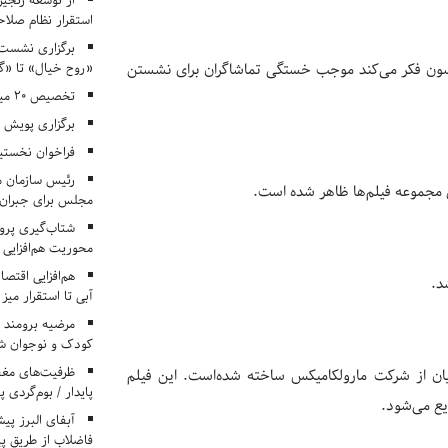
از توسعه زنجیر
استقرار نظام صلا
برگزاری نشست‌
«روح خیال» تا «گ
سون فکر می‌کند موجب خستگی تماشاگران برای نشستن
تخصیص ۲۰ میلیارد تومان برای درمان بیماران هموفیلی
برگزاری پویش «۴ کتاب، ۴ فصل» در مراکز کانون ا
فراخوان نخستی
رئیس سازمان م
مجلس برای جبران 
شتاب‌گیری پروژ
محوریت هم‌افزایی 
هم‌افزایی اقتص
د.
آبی تا استقرار میز
مرضیه برومند د
کودک و نوجوان ش
ظرفیت‌های مغ
ویان از شرکت مارولکامیکس ساخته شده‌است. این فیلم
پایدار / بوم‌گردی 
یع می‌شود.
فاضلاب از طریق پی