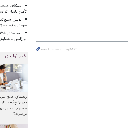
مشکلات صنعت آ
تأمین پایدار انرژی
پویش «هیچ‌کس 
سرطان و توسعه زن
اورژانس تا شمارش 
omidebanovan.ir/@1239
اخبار تولیدی
راهنمای جامع مدیر
مدرن: چگونه زنان
مصنوعی «مدیر ثر
می‌شوند؟