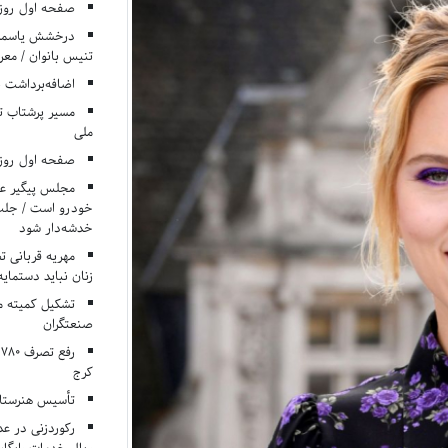
صفحه اول روزنامه‌های 
درخشش یاسمن ی
تنیس بانوان / معرف
اضافه‌برداشت 
مسیر پرشتاب ت
ملی
صفحه اول روزنامه‌های 
مجلس پیگیر عدم
خودرو است / جلب ا
خدشه‌دار شود
مهریه قربانی 
زنان نباید دستمایه
تشکیل کمیته م
صنعتگران
کرج
تأسیس هنرستان