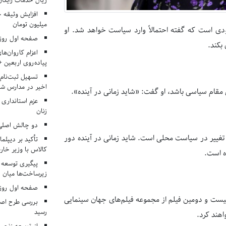
ریال خدمات رایگان در ۶۶ اردوی جها
میلیون تومان
دی است که گفته احتمالاً وارد سیاست خواهد شد. او
صفحه اول روزنامه‌های 
بکند.
اعزام کاروان‌ها
پیاده‌روی اربعین 
تسهیل ثبت‌نام
اخیر در مدارس شا
مقام سیاسی باشد، او گفت: «شاید زمانی در آینده».
عزم استانداری
زنان
دو چالش اصلی 
ل تغییر در سیاست محلی است. شاید زمانی در آینده دور
تأکید بر دیپلما
کالاس با وزیر خارج
ه است.
پیگیری توسعه 
زیرساخت‌ها میان ا
صفحه اول روزنامه‌های 
بیست و دومین فیلم از مجموعه فیلم‌های جهان سینمایی
بررسی طرح اصلا
رسید
اهند کرد.