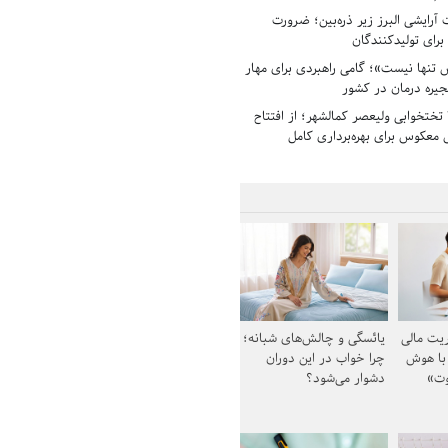
رایشی البرز زیر ذره‌بین؛ ضرورت
 برای تولیدکنندگان
تنها نیست»؛ گامی راهبردی برای مهار
جیره درمان در کشور
بیمارستان ۱۳۵ تختخوابی ولیعصر کمالشهر؛ از افتتاح
معکوس برای بهره‌برداری کامل
یت مالی
یائسگی و چالش‌های شبانه؛
 با هوش
چرا خواب در این دوران
وت»
دشوار می‌شود؟