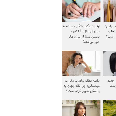
د لباس؛
ارتباط شگفت‌انگیز دست‌خط
نتخاب
با زوال عقل؛ آیا نحوه
ز است؟
نوشتن شما از پیری مغز
خبر می‌دهد؟
ز جدید
نقطه عطف سلامت مغز در
وست
میانسالی؛ چرا نگاه جهان به
یائسگی تغییر کرده است؟