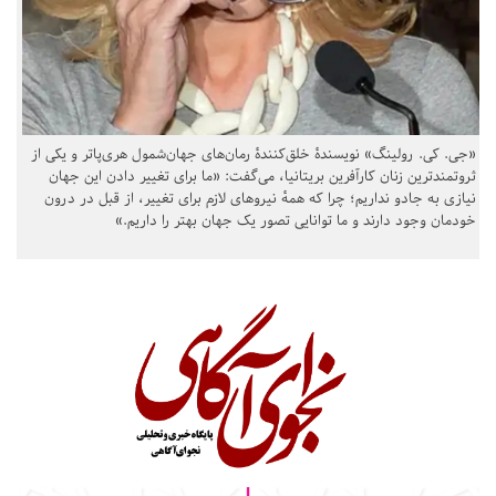
«جی. کی. رولینگ» نویسندهٔ خلق‌کنندهٔ رمان‌های جهان‌شمول هری‌پاتر و یکی از
ثروتمندترین زنان کارآفرین بریتانیا، می‌گفت: «ما برای تغییر دادن این جهان
نیازی به جادو نداریم؛ چرا که همهٔ نیروهای لازم برای تغییر، از قبل در درون
خودمان وجود دارند و ما توانایی تصور یک جهان بهتر را داریم.»