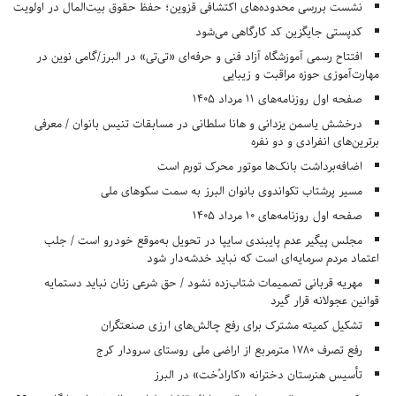
نشست بررسی محدوده‌های اکتشافی قزوین؛ حفظ حقوق بیت‌المال در اولویت
کدپستی جایگزین کد کارگاهی می‌شود
افتتاح رسمی آموزشگاه آزاد فنی و حرفه‌ای «تی‌تی» در البرز/گامی نوین در
مهارت‌آموزی حوزه مراقبت و زیبایی
صفحه اول روزنامه‌های 11 مرداد 1405
درخشش یاسمن یزدانی و هانا سلطانی در مسابقات تنیس بانوان / معرفی
برترین‌های انفرادی و دو نفره
اضافه‌برداشت بانک‌ها موتور محرک تورم است
مسیر پرشتاب تکواندوی بانوان البرز به سمت سکوهای ملی
صفحه اول روزنامه‌های 10 مرداد 1405
مجلس پیگیر عدم پایبندی سایپا در تحویل به‌موقع خودرو است / جلب
اعتماد مردم سرمایه‌ای است که نباید خدشه‌دار شود
مهریه قربانی تصمیمات شتاب‌زده نشود / حق شرعی زنان نباید دستمایه
قوانین عجولانه قرار گیرد
تشکیل کمیته مشترک برای رفع چالش‌های ارزی صنعتگران
رفع تصرف ۱۷۸۰ مترمربع از اراضی ملی روستای سرودار کرج
تأسیس هنرستان دخترانه «کارادُخت» در البرز