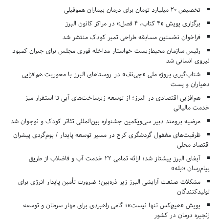
تخصیص ۲۰ میلیارد تومان برای درمان بیماران هموفیلی
برگزاری پویش «۴ کتاب، ۴ فصل» در مراکز کانون البرز
فراخوان نخستین مسابقه طراحی تمبر کودک منتشر شد
رئیس سازمان محیط‌زیست خواستار مداخله فوری مجلس برای جبران کمبود
نیروی انسانی شد
شتاب‌گیری پروژه ملی «جی‌نف» در روستاهای البرز با محوریت هم‌افزایی
دهیاران و پست
هم‌افزایی اقتصادی در البرز؛ از توسعه زیرساخت‌های آبی تا استقرار میز
خدمت مالیاتی
مرضیه برومند دبیر سی‌ویکمین جشنواره بین‌المللی تئاتر کودک و نوجوان شد
ظرفیت‌های مغفول گردشگری کرج در مسیر توسعه پایدار / بوم‌گردی پیشران
اقتصاد محلی
آبفای البرز پیشتاز شد؛ ارائه تمامی ۲۲ خدمت آب و فاضلاب از طریق
پیام‌رسان «بله»
مشکلات صنعت آرایشی البرز زیر ذره‌بین؛ ضرورت تأمین پایدار انرژی برای
تولیدکنندگان
پویش «هیچ‌کس تنها نیست»؛ گامی راهبردی برای مهار سرطان و توسعه
زنجیره درمان در کشور