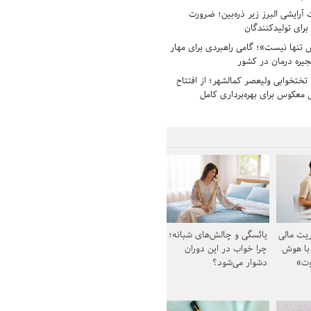
رایشی البرز زیر ذره‌بین؛ ضرورت
 برای تولیدکنندگان
تنها نیست»؛ گامی راهبردی برای مهار
جیره درمان در کشور
بیمارستان ۱۳۵ تختخوابی ولیعصر کمالشهر؛ از افتتاح
معکوس برای بهره‌برداری کامل
یت مالی
یائسگی و چالش‌های شبانه؛
 با هوش
چرا خواب در این دوران
وت»
دشوار می‌شود؟