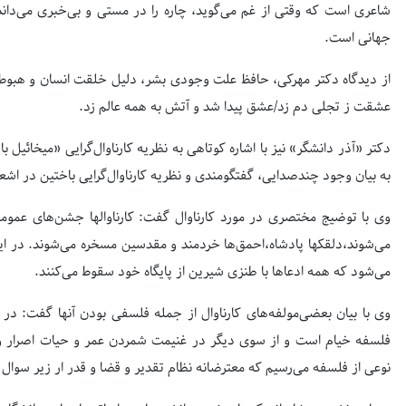
شاعری است که وقتی از غم می‌گوید، چاره را در مستی و بی‌خبری می‌داند 
جهانی است.
از دیدگاه دکتر مهرکی، حافظ علت وجودی بشر، دلیل خلقت انسان و هبوط آدم
عشقت ز تجلی دم زد/عشق پیدا شد و آتش به همه عالم زد.
دکتر «آذر دانشگر» نیز با اشاره کوتاهی به نظریه کارناوال‌گرایی «میخائیل
به بیان وجود چندصدایی، گفتگو‌مندی و نظریه کارناوال‌گرایی باختین در اش
وی با توضیج مختصری در مورد کارناوال گفت: کارناوالها جشن‌های عموم
می‌شوند،دلقکها پادشاه،احمق‌ها خردمند و مقدسین مسخره می‌شوند. در ا
می‌شود که همه ادعاها با طنزی شیرین از پایگاه خود سقوط می‌کنند.
وی با بیان بعضی‌مولفه‌های کارناوال از جمله فلسفی بودن آنها گفت: د
فلسفه خیام است و از سوی دیگر در غنیمت شمردن عمر و حیات اصرار ویژه
نوعی از فلسفه می‌رسیم که معترضانه نظام تقدیر و قضا و قدر ار زیر سوال م