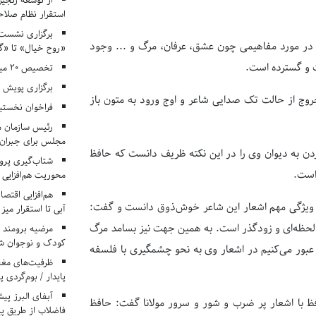
از توسعه زنجیر
استقرار نظام صلا
برگزاری نشست‌
تی در مورد مفاهیمی چون عشق، عرفان، مرگ و ... وجود
«روح خیال» تا «گ
ت و گسترده است.
تخصیص ۲۰ میلیارد تومان برای درمان بیماران هموفیلی
برگزاری پویش «۴ کتاب، ۴ فصل» در مراکز کانون ا
وج از حالت تک صدایی شاعر و اوج ورود به متون باز
فراخوان نخستی
رئیس سازمان م
مجلس برای جبران 
زدن به دیوان وی را در این نکته ظریف دانست که حافظ
شتاب‌گیری پروژ
 است.
محوریت هم‌افزایی 
هم‌افزایی اقتص
ی مرگ‌اندیشی، جبرگرایی، بیزاری از ریا و غم‌انگیز بودن اشعار حافظ را 4 ویژگی مهم اشعار این شاعر خوش‌ذوق دانست و گفت:
آبی تا استقرار میز
لحظه‌ای و زودگذر است. به همین جهت نیز بسامد مرگ
مرضیه برومند د
کودک و نوجوان ش
ه عبور می‌کنیم در اشعار وی به نحو چشمگیری با فلسفه
ظرفیت‌های مغ
پایدار / بوم‌گردی 
افظ با اشعار پر ضرب و شور و سرور مولانا گفت: حافظ
فاضلاب از طریق پی