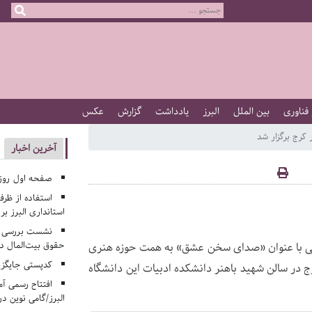
 فناوری
بین الملل
البرز
یادداشت
گزارش
عکس
رج برگزار شد
آخرین اخبار
صفحه اول روزنامه‌های 
استفاده از ظر
استانداری البرز ب
نشست بررسی م
حقوق بیت‌المال در
شتی با عنوان «صدای سخن عشق» به همت حوزه هنری
کدپستی جایگزی
رج در سالن شهید باهنر دانشکده ادبیات این دانشگاه
افتتاح رسمی آم
البرز/گامی نوین در