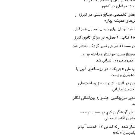
ه اشتغال زنان و مشاغل خانگی تا
حیت حرفه‌ای در کشور
های تخصصی صنایع‌دستی در البرز؛ از
ل‌های همیشه بهار»
لبرز
ن مسابقه طراحی تمبر کودک منتشر شد
حیط‌زیست خواستار مداخله فوری
کمبود نیروی انسانی شد
ه ملی «جی‌نف» در روستاهای البرز با
دهیاران و پست
ادی در البرز؛ از توسعه زیرساخت‌های
 خدمت مالیاتی
بیر سی‌ویکمین جشنواره بین‌المللی تئاتر
د
فول گردشگری کرج در مسیر توسعه
پیشران اقتصاد محلی
آبفای البرز پیشتاز شد؛ ارائه تمامی ۲۲ خدمت آب و
ام‌رسان «بله»