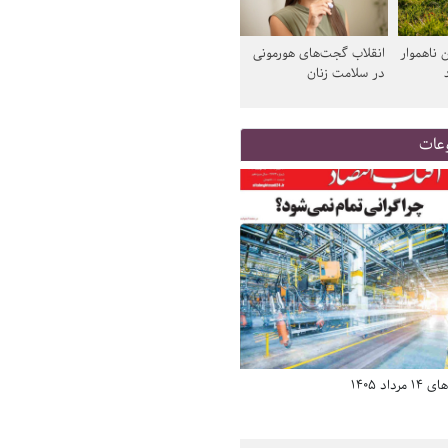
 ناهموار
انقلاب گجت‌های هورمونی
در سلامت زنان
عات
د 1405
صفحه اول روزنامه‌های 14 مرداد 1405