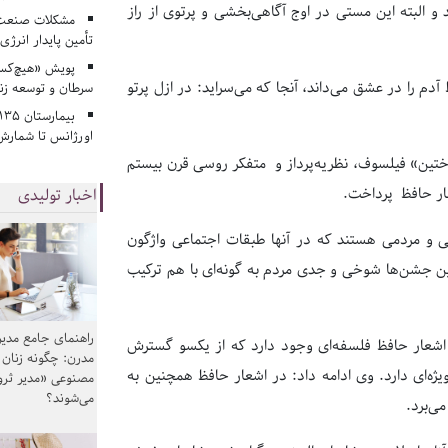
و البته این مستی در اوج آگاهی‌بخشی و پرتوی از راز
مشکلات صنعت آ
تأمین پایدار انرژی
پویش «هیچ‌کس 
 را در عشق می‌داند،‌ آنجا که می‌سراید: در ازل پرتو
سرطان و توسعه زن
اورژانس تا شمارش 
 باختین» فیلسوف، نظریه‌پرداز و متفکر روسی قرن بیستم
عار حافظ پرداخت.
اخبار تولیدی
ی و مردمی هستند که در آنها طبقات اجتماعی واژگون
ین جشن‌ها شوخی و جدی مردم به گونه‌ای با هم ترکیب
راهنمای جامع مدیر
ر اشعار حافظ فلسفه‌ای وجود دارد که از یکسو گسترش
مدرن: چگونه زنان
‌ای دارد. وی ادامه داد: در اشعار حافظ همچنین به
مصنوعی «مدیر ثر
می‌شوند؟
ی‌برد.