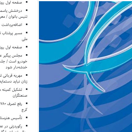
صفحه اول روزنامه‌های 
درخشش یاسمن ی
تنیس بانوان / معرف
اضافه‌برداشت 
مسیر پرشتاب ت
ملی
صفحه اول روزنامه‌های 
مجلس پیگیر عدم
خودرو است / جلب ا
خدشه‌دار شود
مهریه قربانی 
زنان نباید دستمایه
تشکیل کمیته م
صنعتگران
کرج
تأسیس هنرستان