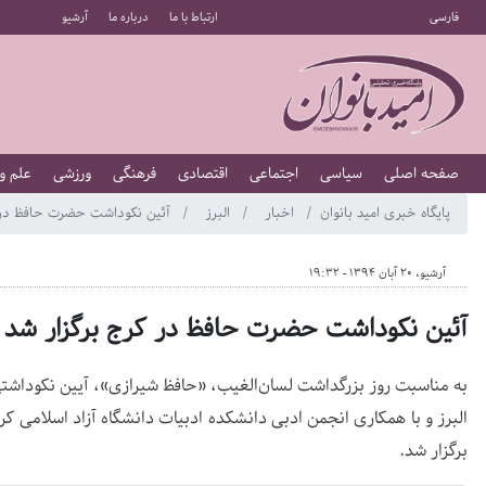
فارسی
ارتباط با ما
درباره ما
آرشیو
صفحه اصلی
سیاسی
اجتماعی
اقتصادی
فرهنگی
ورزشی
علم و
پایگاه خبری امید بانوان
اخبار
البرز
آئین نکوداشت حضرت حافظ در ک
آرشیو، 20 آبان 1394 - 19:32
آئین نکوداشت حضرت حافظ در کرج برگزار شد
به مناسبت روز بزرگداشت لسان‌الغیب، «حافظ شیرازی»، آیین نکودا
البرز و با همکاری انجمن ادبی دانشکده ادبیات دانشگاه آزاد اسلامی ک
برگزار شد.