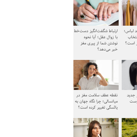
د لباس؛
ارتباط شگفت‌انگیز دست‌خط
نتخاب
با زوال عقل؛ آیا نحوه
ز است؟
نوشتن شما از پیری مغز
خبر می‌دهد؟
ز جدید
نقطه عطف سلامت مغز در
وست
میانسالی؛ چرا نگاه جهان به
یائسگی تغییر کرده است؟