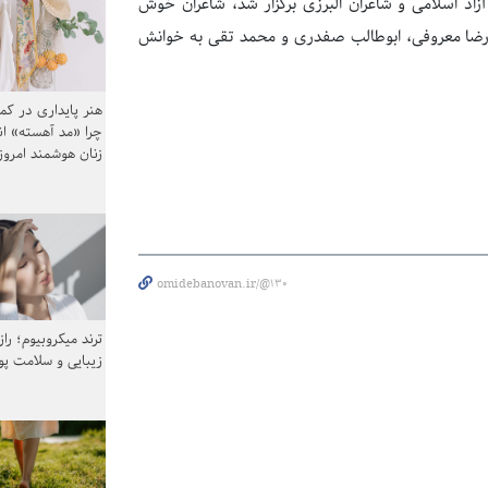
زاد اسلامی و شاعران البرزی برگزار شد، شاعران خوش
یر رضا معروفی، ابوطالب صفدری و محمد تقی به خوانش
هنر پایداری در کم
چرا «مد آهسته» ا
زنان هوشمند امرو
omidebanovan.ir/@130
ترند میکروبیوم؛ را
زیبایی و سلامت پ