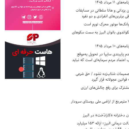
11 مرداد 1405
زدانی و هانا سلطانی در مسابقات
ی برترین‌های انفرادی و دو نفره
بانک‌ها موتور محرک تورم است
کواندوی بانوان البرز به سمت سکوهای
10 مرداد 1405
 پایبندی سایپا در تحویل به‌موقع
عتماد مردم سرمایه‌ای است که نباید
تصمیمات شتاب‌زده نشود / حق شرعی
 قوانین عجولانه قرار گیرد
شترک برای رفع چالش‌های ارزی
رفع تصرف ۱۷۸۰ مترمربع از اراضی ملی روستای سرودار
 دخترانه «کارادُخت» در البرز
رکوردزنی در عدالت درمانی البرز؛ ارائه ۱۵۳ میلیارد