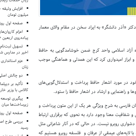
ریال خدمات رایگان در ۶۶ اردوی جها
میلیون تومان
صفحه اول روزنامه‌های 
دکتر «آذر دانشگر» به ایراد سخن در مقام والای معمار
اعزام کاروان‌ها
پیاده‌روی اربعین 
تسهیل ثبت‌نام
گاه آزاد اسلامی واحد کرج ضمن خوشامدگویی به حافظ
اخیر در مدارس شا
ت و ابراز امیدواری کرد که این همدلی و هماهنگی موجب
عزم استانداری
زنان
دو چالش اصلی 
ود در مورد اشعار حافظ پرداخت و استدلال‌گویی‌های
تأکید بر دیپلما
کالاس با وزیر خارج
ا و راهنمایی و ارشاد در اشعار حافظ را ستود.
پیگیری توسعه 
زیرساخت‌ها میان ا
زبان فارسی به شرح ویژگی هر یک از این متون پرداخت و
صفحه اول روزنامه‌های 
 شفافیت معنا وجود دارد به نحوی که برقراری ارتباط
بررسی طرح اصلا
دشواری روبرو نیست. در حالی که در آثار شاعرانی مثل
رسید
د، با لایه‌های عیمقی از عرفان و فلسفه روبرو هستیم که