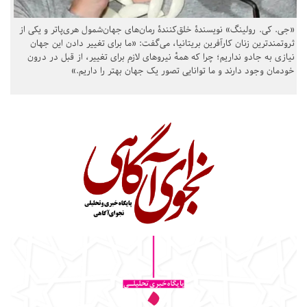
«جی. کی. رولینگ» نویسندهٔ خلق‌کنندهٔ رمان‌های جهان‌شمول هری‌پاتر و یکی از
ثروتمندترین زنان کارآفرین بریتانیا، می‌گفت: «ما برای تغییر دادن این جهان
نیازی به جادو نداریم؛ چرا که همهٔ نیروهای لازم برای تغییر، از قبل در درون
خودمان وجود دارند و ما توانایی تصور یک جهان بهتر را داریم.»