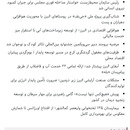
رئیس سازمان محیط‌زیست خواستار مداخله فوری مجلس برای جبران کمبود
نیروی انسانی شد
شتاب‌گیری پروژه ملی «جی‌نف» در روستاهای البرز با محوریت هم‌افزایی
دهیاران و پست
هم‌افزایی اقتصادی در البرز؛ از توسعه زیرساخت‌های آبی تا استقرار میز
خدمت مالیاتی
مرضیه برومند دبیر سی‌ویکمین جشنواره بین‌المللی تئاتر کودک و نوجوان شد
ظرفیت‌های مغفول گردشگری کرج در مسیر توسعه پایدار / بوم‌گردی پیشران
اقتصاد محلی
آبفای البرز پیشتاز شد؛ ارائه تمامی ۲۲ خدمت آب و فاضلاب از طریق
پیام‌رسان «بله»
مشکلات صنعت آرایشی البرز زیر ذره‌بین؛ ضرورت تأمین پایدار انرژی برای
تولیدکنندگان
پویش «هیچ‌کس تنها نیست»؛ گامی راهبردی برای مهار سرطان و توسعه
زنجیره درمان در کشور
بیمارستان ۱۳۵ تختخوابی ولیعصر کمالشهر؛ از افتتاح اورژانس تا شمارش
معکوس برای بهره‌برداری کامل