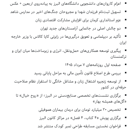
اعزام کاروان‌های دانشجویی دانشگاه‌های البرز به پیاده‌روی اربعین + عکس
تسهیل ثبت‌نام فرزندان شهدا و مجروحان جنگ‌های اخیر در مدارس شاهد
عزم استانداری کرمان برای افزایش مشارکت اقتصادی زنان
دو چالش اصلی در جانمایی آرامستان‌های جدید تهران
تأکید بر دیپلماسی و تعویق درگیری‌ها در رایزنی کایا کالاس با وزیر خارجه
ایران
پیگیری توسعه همکاری‌های حمل‌ونقل، انرژی و زیرساخت‌ها میان ایران و
ترکمنستان
صفحه اول روزنامه‌های 7 مرداد 1405
بررسی طرح اصلاح قانون تأمین مالی به مراحل پایانی رسید
از توسعه زنجیره اشتغال زنان و مشاغل خانگی تا استقرار نظام صلاحیت
حرفه‌ای در کشور
برگزاری نشست‌های تخصصی صنایع‌دستی در البرز؛ از «روح خیال» تا
«گل‌های همیشه بهار»
تخصیص ۲۰ میلیارد تومان برای درمان بیماران هموفیلی
برگزاری پویش «۴ کتاب، ۴ فصل» در مراکز کانون البرز
فراخوان نخستین مسابقه طراحی تمبر کودک منتشر شد