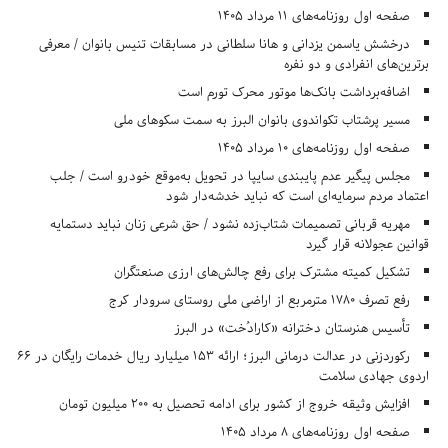
صفحه اول روزنامه‌های 11 مرداد 1405
درخشش یاسمن یزدانی و هانا سلطانی در مسابقات تنیس بانوان / معرفی
برترین‌های انفرادی و دو نفره
اضافه‌برداشت بانک‌ها موتور محرک تورم است
مسیر پرشتاب تکواندوی بانوان البرز به سمت سکوهای ملی
صفحه اول روزنامه‌های 10 مرداد 1405
مجلس پیگیر عدم پایبندی سایپا در تحویل به‌موقع خودرو است / جلب
اعتماد مردم سرمایه‌ای است که نباید خدشه‌دار شود
مهریه قربانی تصمیمات شتاب‌زده نشود / حق شرعی زنان نباید دستمایه
قوانین عجولانه قرار گیرد
تشکیل کمیته مشترک برای رفع چالش‌های ارزی صنعتگران
رفع تصرف ۱۷۸۰ مترمربع از اراضی ملی روستای سرودار کرج
تأسیس هنرستان دخترانه «کارادُخت» در البرز
رکوردزنی در عدالت درمانی البرز؛ ارائه ۱۵۳ میلیارد ریال خدمات رایگان در ۶۶
اردوی جهادی سلامت
افزایش وثیقه خروج از کشور برای ادامه تحصیل به ۲۰۰ میلیون تومان
صفحه اول روزنامه‌های 8 مرداد 1405