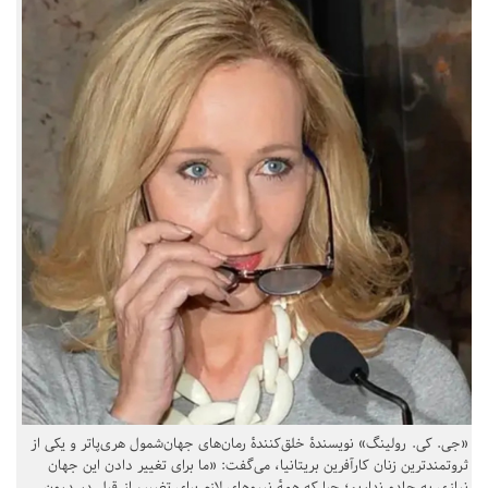
«جی. کی. رولینگ» نویسندهٔ خلق‌کنندهٔ رمان‌های جهان‌شمول هری‌پاتر و یکی از
ثروتمندترین زنان کارآفرین بریتانیا، می‌گفت: «ما برای تغییر دادن این جهان
نیازی به جادو نداریم؛ چرا که همهٔ نیروهای لازم برای تغییر، از قبل در درون