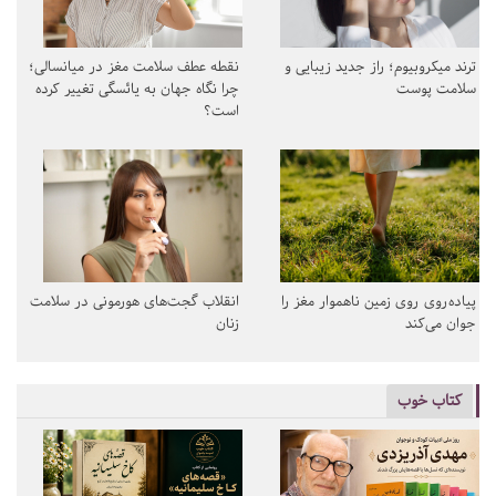
ترند میکروبیوم؛ راز جدید زیبایی و
نقطه عطف سلامت مغز در میانسالی؛
سلامت پوست
چرا نگاه جهان به یائسگی تغییر کرده
است؟
پیاده‌روی روی زمین ناهموار مغز را
انقلاب گجت‌های هورمونی در سلامت
جوان می‌کند
زنان
کتاب خوب