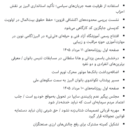
استفاده از ظرفیت همه جریان‌های سیاسی؛ تأکید استانداری البرز بر نقش
احزاب
نشست بررسی محدوده‌های اکتشافی قزوین؛ حفظ حقوق بیت‌المال در اولویت
کدپستی جایگزین کد کارگاهی می‌شود
افتتاح رسمی آموزشگاه آزاد فنی و حرفه‌ای «تی‌تی» در البرز/گامی نوین در
مهارت‌آموزی حوزه مراقبت و زیبایی
صفحه اول روزنامه‌های 11 مرداد 1405
درخشش یاسمن یزدانی و هانا سلطانی در مسابقات تنیس بانوان / معرفی
برترین‌های انفرادی و دو نفره
اضافه‌برداشت بانک‌ها موتور محرک تورم است
مسیر پرشتاب تکواندوی بانوان البرز به سمت سکوهای ملی
صفحه اول روزنامه‌های 10 مرداد 1405
مجلس پیگیر عدم پایبندی سایپا در تحویل به‌موقع خودرو است / جلب
اعتماد مردم سرمایه‌ای است که نباید خدشه‌دار شود
مهریه قربانی تصمیمات شتاب‌زده نشود / حق شرعی زنان نباید دستمایه
قوانین عجولانه قرار گیرد
تشکیل کمیته مشترک برای رفع چالش‌های ارزی صنعتگران