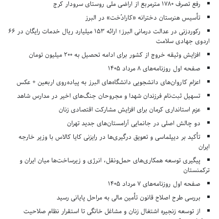
رفع تصرف ۱۷۸۰ مترمربع از اراضی ملی روستای سرودار کرج
تأسیس هنرستان دخترانه «کارادُخت» در البرز
رکوردزنی در عدالت درمانی البرز؛ ارائه ۱۵۳ میلیارد ریال خدمات رایگان در ۶۶
اردوی جهادی سلامت
افزایش وثیقه خروج از کشور برای ادامه تحصیل به ۲۰۰ میلیون تومان
صفحه اول روزنامه‌های 8 مرداد 1405
اعزام کاروان‌های دانشجویی دانشگاه‌های البرز به پیاده‌روی اربعین + عکس
تسهیل ثبت‌نام فرزندان شهدا و مجروحان جنگ‌های اخیر در مدارس شاهد
عزم استانداری کرمان برای افزایش مشارکت اقتصادی زنان
دو چالش اصلی در جانمایی آرامستان‌های جدید تهران
تأکید بر دیپلماسی و تعویق درگیری‌ها در رایزنی کایا کالاس با وزیر خارجه
ایران
پیگیری توسعه همکاری‌های حمل‌ونقل، انرژی و زیرساخت‌ها میان ایران و
ترکمنستان
صفحه اول روزنامه‌های 7 مرداد 1405
بررسی طرح اصلاح قانون تأمین مالی به مراحل پایانی رسید
از توسعه زنجیره اشتغال زنان و مشاغل خانگی تا استقرار نظام صلاحیت