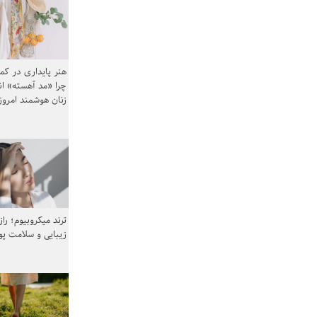
هنر پایداری در کم
چرا «مد آهسته» ا
زنان هوشمند امرو
ترند میکروبیوم؛ را
زیبایی و سلامت پ