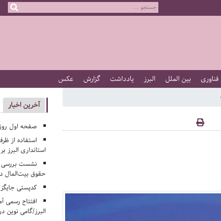
 فناوری
بین الملل
البرز
یادداشت
گزارش
عکس
آخرین اخبار
صفحه اول روزنامه‌های 
استفاده از ظر
استانداری البرز ب
نشست بررسی م
حقوق بیت‌المال در
کدپستی جایگزی
افتتاح رسمی آم
البرز/گامی نوین در