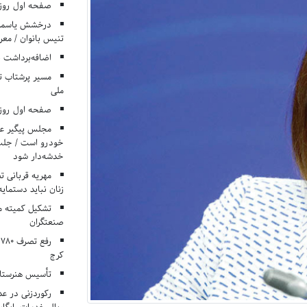
صفحه اول روزنامه‌های 
درخشش یاسمن ی
تنیس بانوان / معرف
اضافه‌برداشت 
مسیر پرشتاب ت
ملی
صفحه اول روزنامه‌های 
مجلس پیگیر عدم
خودرو است / جلب ا
خدشه‌دار شود
مهریه قربانی 
زنان نباید دستمایه
تشکیل کمیته م
صنعتگران
کرج
تأسیس هنرستان