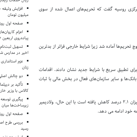
ریال خدمات رایگان در ۶۶ اردوی جها
 مرکزی روسیه گفت که تحریم‌های اعمال شده از سوی
میلیون تومان
صفحه اول روزنامه‌های 
اعزام کاروان‌ها
پیاده‌روی اربعین 
 تحریم‌ها آماده شد زیرا شرایط خارجی فراتر از بدترین
تسهیل ثبت‌نام
اخیر در مدارس شا
عزم استانداری
زنان
 برای تطبیق سریع با شرایط جدید نشان دادند. اقدامات
دو چالش اصلی 
بانک‌ها و سایر سازمان‌های فعال در بخش مالی با ثبات
تأکید بر دیپلما
کالاس با وزیر خارج
پیگیری توسعه 
در اوایل این ماه، روستات گفت که اقتصاد این کشور در سال ۲۰۲۲ به میزان ۲.۱ درصد کاهش یافته است با این حال، ولادیمیر
زیرساخت‌ها میان ا
عه خود ادامه می دهد.
صفحه اول روزنامه‌های 
بررسی طرح اصلا
رسید