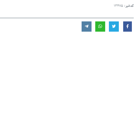
کدخبر:
13475