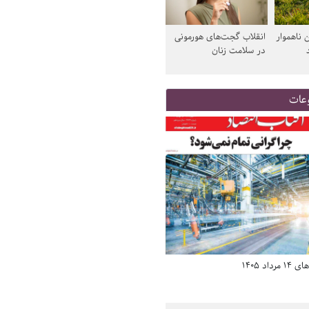
 ناهموار
انقلاب گجت‌های هورمونی
در سلامت زنان
عات
د 1405
صفحه اول روزنامه‌های 14 مرداد 1405