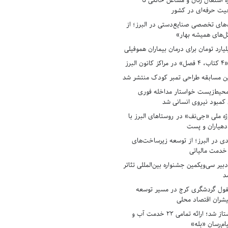
ه اشتغال زنان و مشاغل خانگی تا
حیت حرفه‌ای در کشور
های تخصصی صنایع‌دستی در البرز؛ از
ل‌های همیشه بهار»
لبرز
ن مسابقه طراحی تمبر کودک منتشر شد
حیط‌زیست خواستار مداخله فوری
کمبود نیروی انسانی شد
ه ملی «جی‌نف» در روستاهای البرز با
دهیاران و پست
ادی در البرز؛ از توسعه زیرساخت‌های
 خدمت مالیاتی
بیر سی‌ویکمین جشنواره بین‌المللی تئاتر
د
فول گردشگری کرج در مسیر توسعه
پیشران اقتصاد محلی
آبفای البرز پیشتاز شد؛ ارائه تمامی ۲۲ خدمت آب و
ام‌رسان «بله»