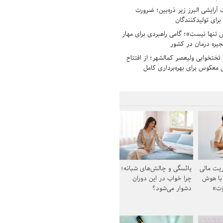
رایشی البرز زیر ذره‌بین؛ ضرورت
 برای تولیدکنندگان
تنها نیست»؛ گامی راهبردی برای مهار
جیره درمان در کشور
بیمارستان ۱۳۵ تختخوابی ولیعصر کمالشهر؛ از افتتاح
معکوس برای بهره‌برداری کامل
یت مالی
یائسگی و چالش‌های شبانه؛
 با هوش
چرا خواب در این دوران
وت»
دشوار می‌شود؟