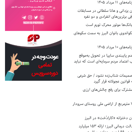
11 مرداد 1405
زدانی و هانا سلطانی در مسابقات
ی برترین‌های انفرادی و دو نفره
بانک‌ها موتور محرک تورم است
کواندوی بانوان البرز به سمت سکوهای
10 مرداد 1405
 پایبندی سایپا در تحویل به‌موقع
عتماد مردم سرمایه‌ای است که نباید
تصمیمات شتاب‌زده نشود / حق شرعی
 قوانین عجولانه قرار گیرد
شترک برای رفع چالش‌های ارزی
رفع تصرف ۱۷۸۰ مترمربع از اراضی ملی روستای سرودار
 دخترانه «کارادُخت» در البرز
رکوردزنی در عدالت درمانی البرز؛ ارائه ۱۵۳ میلیارد