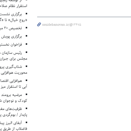
از توسعه زنجیر
استقرار نظام صلا
برگزاری نشست‌
«روح خیال» تا «گ
omidebanovan.ir/@13475
تخصیص ۲۰ میلیارد تومان برای درمان بیماران هموفیلی
برگزاری پویش «۴ کتاب، ۴ فصل» در مراکز کانون ا
فراخوان نخستی
رئیس سازمان م
مجلس برای جبران 
شتاب‌گیری پروژ
محوریت هم‌افزایی 
هم‌افزایی اقتص
آبی تا استقرار میز
مرضیه برومند د
کودک و نوجوان ش
ظرفیت‌های مغ
پایدار / بوم‌گردی 
فاضلاب از طریق پی