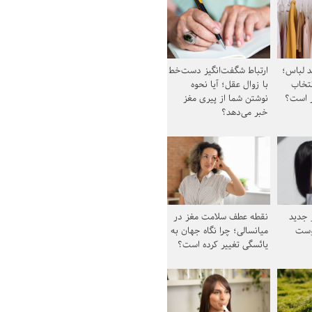
د لباس؛
ارتباط شگفت‌انگیز دست‌خط
نتخاب
با زوال عقل؛ آیا نحوه
ز است؟
نوشتن شما از پیری مغز
خبر می‌دهد؟
ز جدید
نقطه عطف سلامت مغز در
وست
میانسالی؛ چرا نگاه جهان به
یائسگی تغییر کرده است؟