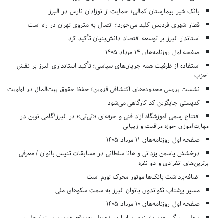
بانک شیر بیمارستان کمالی؛ حمایت از نوزادان نارس در البرز
قطار شهری فردیس کلید می‌خورد؛ اتصال به متروی تهران در راه است
استاندار البرز بر توسعه اقتصاد دانش‌بنیان تأکید کرد
صفحه اول روزنامه‌های 14 مرداد 1405
استفاده از ظرفیت همه جریان‌های سیاسی؛ تأکید استانداری البرز بر نقش
احزاب
نشست بررسی محدوده‌های اکتشافی قزوین؛ حفظ حقوق بیت‌المال در اولویت
کدپستی جایگزین کد کارگاهی می‌شود
افتتاح رسمی آموزشگاه آزاد فنی و حرفه‌ای «تی‌تی» در البرز/گامی نوین در
مهارت‌آموزی حوزه مراقبت و زیبایی
صفحه اول روزنامه‌های 11 مرداد 1405
درخشش یاسمن یزدانی و هانا سلطانی در مسابقات تنیس بانوان / معرفی
برترین‌های انفرادی و دو نفره
اضافه‌برداشت بانک‌ها موتور محرک تورم است
مسیر پرشتاب تکواندوی بانوان البرز به سمت سکوهای ملی
صفحه اول روزنامه‌های 10 مرداد 1405
مجلس پیگیر عدم پایبندی سایپا در تحویل به‌موقع خودرو است / جلب