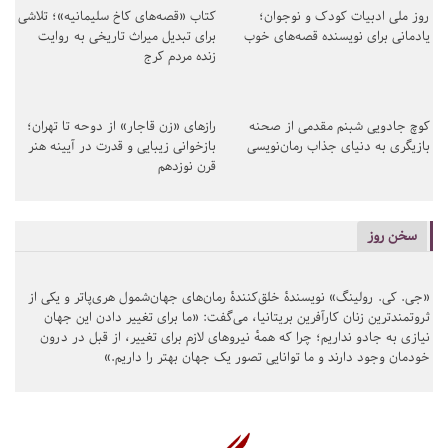
روز ملی ادبیات کودک و نوجوان؛
کتاب «قصه‌های کاخ سلیمانیه»؛ تلاشی
یادمانی برای نویسنده قصه‌های خوب
برای تبدیل میراث تاریخی به روایت
زنده مردم کرج
کوچ جادویی شبنم مقدمی از صحنه
رازهای «زن قاجار» از دوحه تا تهران؛
بازیگری به دنیای جذاب رمان‌نویسی
بازخوانی زیبایی و قدرت در آیینه هنر
قرن نوزدهم
سخن روز
«جی. کی. رولینگ» نویسندهٔ خلق‌کنندهٔ رمان‌های جهان‌شمول هری‌پاتر و یکی از
ثروتمندترین زنان کارآفرین بریتانیا، می‌گفت: «ما برای تغییر دادن این جهان
نیازی به جادو نداریم؛ چرا که همهٔ نیروهای لازم برای تغییر، از قبل در درون
خودمان وجود دارند و ما توانایی تصور یک جهان بهتر را داریم.»