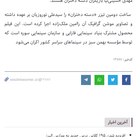
مهدی حسینی‌نیا بازیگران دسته دختران هستند.
ساخت دومین تیزر «دسته دختران» را سیدعلی نوروزیان بر عهده داشته
و تصاویر موشن گرافیک آن را‌امین ملک‌زاده اجرا کرده است. این فیلم
محصول مشترک بنیاد سینمایی فارابی و سازمان سینمایی سوره است که
توسط مؤسسه بهمن سبز در سینما‌های سراسر کشور اکران می‌شود
کدخبر:
13787
omidebanovan.ir/@13787
آخرین اخبار
افزوده شدن ۱۹۵ کلاس درس جدید به مدارس البرز