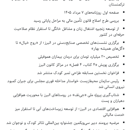
ترکمنستان
صفحه اول روزنامه‌های 7 مرداد 1405
بررسی طرح اصلاح قانون تأمین مالی به مراحل پایانی رسید
از توسعه زنجیره اشتغال زنان و مشاغل خانگی تا استقرار نظام صلاحیت
حرفه‌ای در کشور
برگزاری نشست‌های تخصصی صنایع‌دستی در البرز؛ از «روح خیال» تا
«گل‌های همیشه بهار»
تخصیص ۲۰ میلیارد تومان برای درمان بیماران هموفیلی
برگزاری پویش «۴ کتاب، ۴ فصل» در مراکز کانون البرز
فراخوان نخستین مسابقه طراحی تمبر کودک منتشر شد
رئیس سازمان محیط‌زیست خواستار مداخله فوری مجلس برای جبران کمبود
نیروی انسانی شد
شتاب‌گیری پروژه ملی «جی‌نف» در روستاهای البرز با محوریت هم‌افزایی
دهیاران و پست
هم‌افزایی اقتصادی در البرز؛ از توسعه زیرساخت‌های آبی تا استقرار میز
خدمت مالیاتی
مرضیه برومند دبیر سی‌ویکمین جشنواره بین‌المللی تئاتر کودک و نوجوان شد