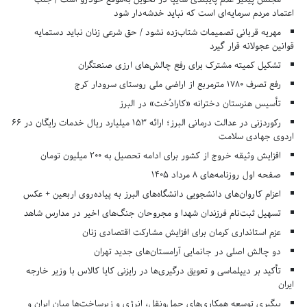
اعتماد مردم سرمایه‌ای است که نباید خدشه‌دار شود
مهریه قربانی تصمیمات شتاب‌زده نشود / حق شرعی زنان نباید دستمایه
قوانین عجولانه قرار گیرد
تشکیل کمیته مشترک برای رفع چالش‌های ارزی صنعتگران
رفع تصرف ۱۷۸۰ مترمربع از اراضی ملی روستای سرودار کرج
تأسیس هنرستان دخترانه «کارادُخت» در البرز
رکوردزنی در عدالت درمانی البرز؛ ارائه ۱۵۳ میلیارد ریال خدمات رایگان در ۶۶
اردوی جهادی سلامت
افزایش وثیقه خروج از کشور برای ادامه تحصیل به ۲۰۰ میلیون تومان
صفحه اول روزنامه‌های 8 مرداد 1405
اعزام کاروان‌های دانشجویی دانشگاه‌های البرز به پیاده‌روی اربعین + عکس
تسهیل ثبت‌نام فرزندان شهدا و مجروحان جنگ‌های اخیر در مدارس شاهد
عزم استانداری کرمان برای افزایش مشارکت اقتصادی زنان
دو چالش اصلی در جانمایی آرامستان‌های جدید تهران
تأکید بر دیپلماسی و تعویق درگیری‌ها در رایزنی کایا کالاس با وزیر خارجه
ایران
پیگیری توسعه همکاری‌های حمل‌ونقل، انرژی و زیرساخت‌ها میان ایران و