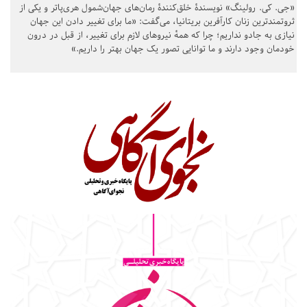
«جی. کی. رولینگ» نویسندهٔ خلق‌کنندهٔ رمان‌های جهان‌شمول هری‌پاتر و یکی از
ثروتمندترین زنان کارآفرین بریتانیا، می‌گفت: «ما برای تغییر دادن این جهان
نیازی به جادو نداریم؛ چرا که همهٔ نیروهای لازم برای تغییر، از قبل در درون
خودمان وجود دارند و ما توانایی تصور یک جهان بهتر را داریم.»