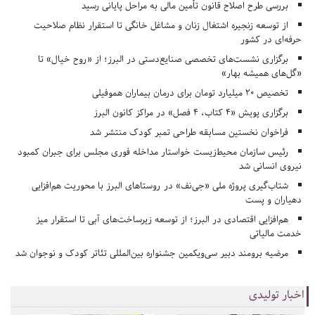
بررسی طرح اصلاح قانون تأمین مالی به مراحل پایانی رسید
از توسعه زنجیره اشتغال زنان و مشاغل خانگی تا استقرار نظام صلاحیت
حرفه‌ای در کشور
برگزاری نشست‌های تخصصی صنایع‌دستی در البرز؛ از «روح خیال» تا
«گل‌های همیشه بهار»
تخصیص ۲۰ میلیارد تومان برای درمان بیماران هموفیلی
برگزاری پویش «۴ کتاب، ۴ فصل» در مراکز کانون البرز
فراخوان نخستین مسابقه طراحی تمبر کودک منتشر شد
رئیس سازمان محیط‌زیست خواستار مداخله فوری مجلس برای جبران کمبود
نیروی انسانی شد
شتاب‌گیری پروژه ملی «جی‌نف» در روستاهای البرز با محوریت هم‌افزایی
دهیاران و پست
هم‌افزایی اقتصادی در البرز؛ از توسعه زیرساخت‌های آبی تا استقرار میز
خدمت مالیاتی
مرضیه برومند دبیر سی‌ویکمین جشنواره بین‌المللی تئاتر کودک و نوجوان شد
اخبار تولیدی