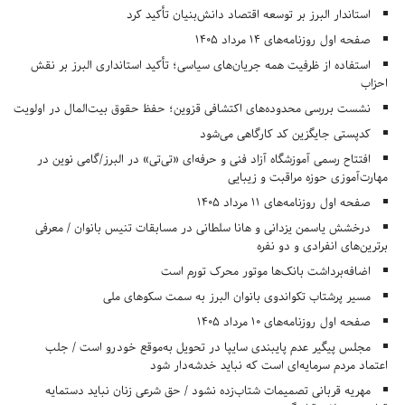
استاندار البرز بر توسعه اقتصاد دانش‌بنیان تأکید کرد
صفحه اول روزنامه‌های 14 مرداد 1405
استفاده از ظرفیت همه جریان‌های سیاسی؛ تأکید استانداری البرز بر نقش
احزاب
نشست بررسی محدوده‌های اکتشافی قزوین؛ حفظ حقوق بیت‌المال در اولویت
کدپستی جایگزین کد کارگاهی می‌شود
افتتاح رسمی آموزشگاه آزاد فنی و حرفه‌ای «تی‌تی» در البرز/گامی نوین در
مهارت‌آموزی حوزه مراقبت و زیبایی
صفحه اول روزنامه‌های 11 مرداد 1405
درخشش یاسمن یزدانی و هانا سلطانی در مسابقات تنیس بانوان / معرفی
برترین‌های انفرادی و دو نفره
اضافه‌برداشت بانک‌ها موتور محرک تورم است
مسیر پرشتاب تکواندوی بانوان البرز به سمت سکوهای ملی
صفحه اول روزنامه‌های 10 مرداد 1405
مجلس پیگیر عدم پایبندی سایپا در تحویل به‌موقع خودرو است / جلب
اعتماد مردم سرمایه‌ای است که نباید خدشه‌دار شود
مهریه قربانی تصمیمات شتاب‌زده نشود / حق شرعی زنان نباید دستمایه