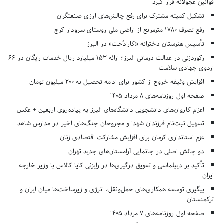
قوانین عجولانه قرار گیرد
تشکیل کمیته مشترک برای رفع چالش‌های ارزی صنعتگران
رفع تصرف ۱۷۸۰ مترمربع از اراضی ملی روستای سرودار کرج
تأسیس هنرستان دخترانه «کارادُخت» در البرز
رکوردزنی در عدالت درمانی البرز؛ ارائه ۱۵۳ میلیارد ریال خدمات رایگان در ۶۶
اردوی جهادی سلامت
افزایش وثیقه خروج از کشور برای ادامه تحصیل به ۲۰۰ میلیون تومان
صفحه اول روزنامه‌های 8 مرداد 1405
اعزام کاروان‌های دانشجویی دانشگاه‌های البرز به پیاده‌روی اربعین + عکس
تسهیل ثبت‌نام فرزندان شهدا و مجروحان جنگ‌های اخیر در مدارس شاهد
عزم استانداری کرمان برای افزایش مشارکت اقتصادی زنان
دو چالش اصلی در جانمایی آرامستان‌های جدید تهران
تأکید بر دیپلماسی و تعویق درگیری‌ها در رایزنی کایا کالاس با وزیر خارجه
ایران
پیگیری توسعه همکاری‌های حمل‌ونقل، انرژی و زیرساخت‌ها میان ایران و
ترکمنستان
صفحه اول روزنامه‌های 7 مرداد 1405