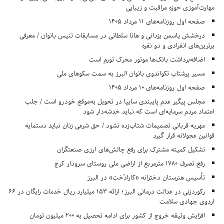
مهارت‌آموزی حوزه مراقبت و زیبایی
صفحه اول روزنامه‌های 11 مرداد 1405
درخشش یاسمن یزدانی و هانا سلطانی در مسابقات تنیس بانوان / معرفی
برترین‌های انفرادی و دو نفره
اضافه‌برداشت بانک‌ها موتور محرک تورم است
مسیر پرشتاب تکواندوی بانوان البرز به سمت سکوهای ملی
صفحه اول روزنامه‌های 10 مرداد 1405
مجلس پیگیر عدم پایبندی سایپا در تحویل به‌موقع خودرو است / جلب
اعتماد مردم سرمایه‌ای است که نباید خدشه‌دار شود
مهریه قربانی تصمیمات شتاب‌زده نشود / حق شرعی زنان نباید دستمایه
قوانین عجولانه قرار گیرد
تشکیل کمیته مشترک برای رفع چالش‌های ارزی صنعتگران
رفع تصرف ۱۷۸۰ مترمربع از اراضی ملی روستای سرودار کرج
تأسیس هنرستان دخترانه «کارادُخت» در البرز
رکوردزنی در عدالت درمانی البرز؛ ارائه ۱۵۳ میلیارد ریال خدمات رایگان در ۶۶
اردوی جهادی سلامت
افزایش وثیقه خروج از کشور برای ادامه تحصیل به ۲۰۰ میلیون تومان