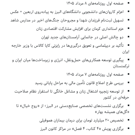
صفحه اول روزنامه‌های 8 مرداد 1405
اعزام کاروان‌های دانشجویی دانشگاه‌های البرز به پیاده‌روی اربعین + عکس
تسهیل ثبت‌نام فرزندان شهدا و مجروحان جنگ‌های اخیر در مدارس شاهد
عزم استانداری کرمان برای افزایش مشارکت اقتصادی زنان
دو چالش اصلی در جانمایی آرامستان‌های جدید تهران
تأکید بر دیپلماسی و تعویق درگیری‌ها در رایزنی کایا کالاس با وزیر خارجه
ایران
پیگیری توسعه همکاری‌های حمل‌ونقل، انرژی و زیرساخت‌ها میان ایران و
ترکمنستان
صفحه اول روزنامه‌های 7 مرداد 1405
بررسی طرح اصلاح قانون تأمین مالی به مراحل پایانی رسید
از توسعه زنجیره اشتغال زنان و مشاغل خانگی تا استقرار نظام صلاحیت
حرفه‌ای در کشور
برگزاری نشست‌های تخصصی صنایع‌دستی در البرز؛ از «روح خیال» تا
«گل‌های همیشه بهار»
تخصیص ۲۰ میلیارد تومان برای درمان بیماران هموفیلی
برگزاری پویش «۴ کتاب، ۴ فصل» در مراکز کانون البرز