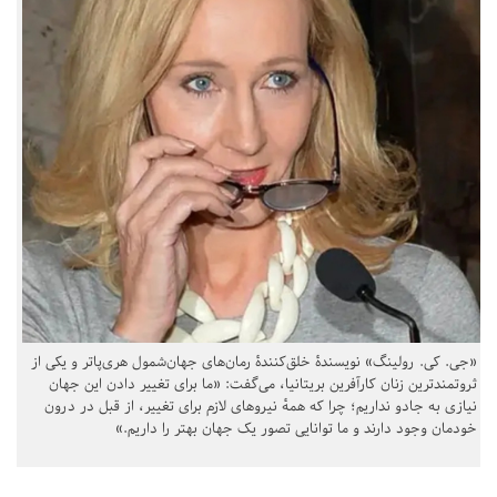
«جی. کی. رولینگ» نویسندهٔ خلق‌کنندهٔ رمان‌های جهان‌شمول هری‌پاتر و یکی از
ثروتمندترین زنان کارآفرین بریتانیا، می‌گفت: «ما برای تغییر دادن این جهان
نیازی به جادو نداریم؛ چرا که همهٔ نیروهای لازم برای تغییر، از قبل در درون
خودمان وجود دارند و ما توانایی تصور یک جهان بهتر را داریم.»