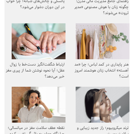
راهنمای جامع مدیریت مالی مدرن:
یائسگی و چالش‌های شبانه؛ چرا خواب
چگونه زنان با هوش مصنوعی «مدیر
در این دوران دشوار می‌شود؟
ثروت» می‌شوند؟
هنر پایداری در کمد لباس؛ چرا «مد
ارتباط شگفت‌انگیز دست‌خط با زوال
آهسته» انتخاب زنان هوشمند امروز
عقل؛ آیا نحوه نوشتن شما از پیری مغز
است؟
خبر می‌دهد؟
ترند میکروبیوم؛ راز جدید زیبایی و
نقطه عطف سلامت مغز در میانسالی؛
سلامت پوست
چرا نگاه جهان به یائسگی تغییر کرده