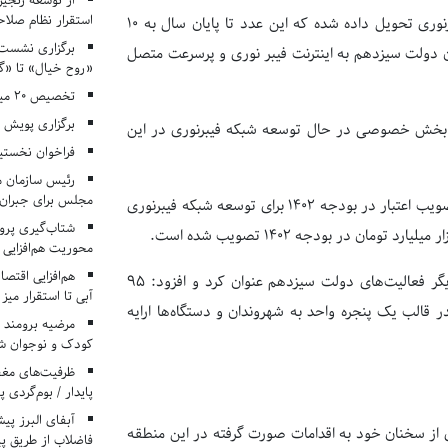
از توسعه زنجیر
استقرار نظام صلا
قنبرپور افزود: در حال حاضر ۳ میلیون و ۲۶۰ هزار پوشش اتصال به فیبرنوری تحویل داده شده که این عدد تا پایان سال به ۱۰
برگزاری نشست‌
ن است که ۸۰ درصد خانوار‌ها تا پایان دولت سیزدهم به اینترنت فیبر نوری و پرسرعت متصل
«روح خیال» تا «گ
تخصیص ۲۰ میلیارد تومان برای درمان بیماران هموفیلی
برگزاری پویش «۴ کتاب، ۴ فصل» در مراکز کانون ا
اتور بخش خصوصی در حال توسعه شبکه فیبرنوری در این
فراخوان نخستی
رئیس سازمان م
مجلس برای جبران 
مشاور وزیر ارتباطات و فناوری اطلاعات در بخش دیگری از سخنان خود تصویب اعتبار در بودجه ۱۴۰۲ برای توسعه شبکه فیبرنوری
شتاب‌گیری پروژ
ن در بودجه ۱۴۰۲ تصویب شده است.
محوریت هم‌افزایی 
هم‌افزایی اقتص
قنبرپور اتصال دستگاه‌های اجرایی به پنجره ملی خدمات هوشمند را از دیگر فعالیت‌های دولت سیزدهم عنوان کرد و افزود: ۹۵
آبی تا استقرار میز
قالب یک پنجره واحد به شهروندان و دستگاه‌ها ارایه
مرضیه برومند د
کودک و نوجوان ش
ظرفیت‌های مغ
پایدار / بوم‌گردی 
ی از سخنان خود به اقدامات صورت گرفته در این منطقه
فاضلاب از طریق پی