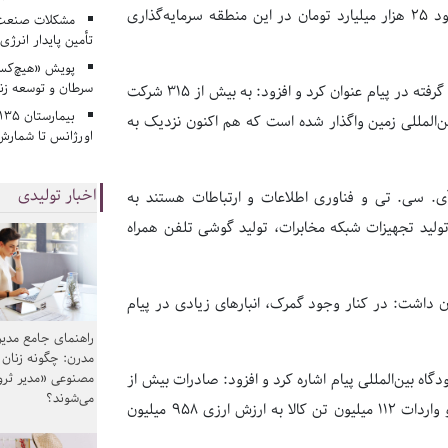
اشاره کرد و گفت: سرمایه‌گذاران و صنایع، از سال‌های گذشته تاکنون حدود ۲۵ هزار میلیارد تومان در این منطقه سرمایه‌گذاری
مشکلات صنعت آ
تأمین پایدار انرژی
پویش «هیچ‌کس 
سرطان و توسعه زن
قنبرپور اشتغال هفت هزار نفر در این منطقه را از دیگر فعالیت‌های صورت گرفته در پیام عنوان کرد و افزود: به بیش از ۳۱۵ شرکت
ن‌المللی زمین واگذار شده است که هم اکنون نزدیک به
اورژانس تا شمارش 
اخبار تولیدی
ی. سی. تی و فناوری اطلاعات و ارتباطات هستند به
تولید تجهیزات شبکه مخابرات، تولید گوشی تلفن همراه
یان داشت: در کنار وجود گمرک، انبار‌های زیادی در پیام
راهنمای جامع مدیر
مدرن: چگونه زنان
مصنوعی «مدیر ثر
گاه بین‌المللی پیام اشاره کرد و افزود: صادرات بیش از
می‌شوند؟
۲۰۰ میلیون تن کالا در سال ۱۴۰۱ به ارزش ارزی بیش از ۲۰۶ میلیون دلار و واردات ۱۱۲ میلیون تن کالا به ارزش ارزی ۹۵۸ میلیون