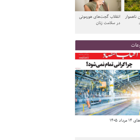
 ناهموار
انقلاب گجت‌های هورمونی
در سلامت زنان
عات
د 1405
صفحه اول روزنامه‌های 14 مرداد 1405