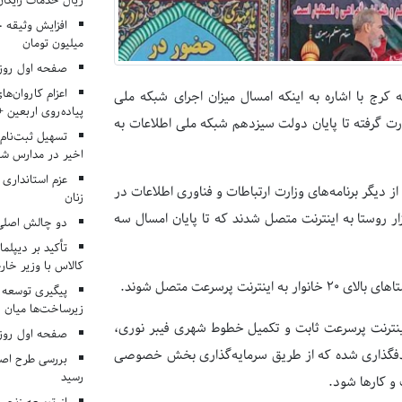
ریال خدمات رایگان در ۶۶ اردوی جها
میلیون تومان
صفحه اول روزنامه‌های 
اعزام کاروان‌ها
رج با اشاره به اینکه امسال میزان اجرای شبکه ملی
پیاده‌روی اربعین 
ای صورت گرفته تا پایان دولت سیزدهم شبکه ملی اطلاعات به
تسهیل ثبت‌نام
اخیر در مدارس شا
عزم استانداری
ه اینترنت پرسرعت را از دیگر برنامه‌های وزارت ارتباطات و فناوری اطلاعات در
زنان
 روستا به اینترنت متصل شدند که تا پایان امسال سه
دو چالش اصلی 
تأکید بر دیپلما
کالاس با وزیر خارج
رسرعت متصل شوند.
پیگیری توسعه 
زیرساخت‌ها میان ا
 اینترنت پرسرعت ثابت و تکمیل خطوط شهری فیبر نوری،
صفحه اول روزنامه‌های 
هدفگذاری شده که از طریق سرمایه‌گذاری بخش خصوصی
بررسی طرح اصلا
رسید