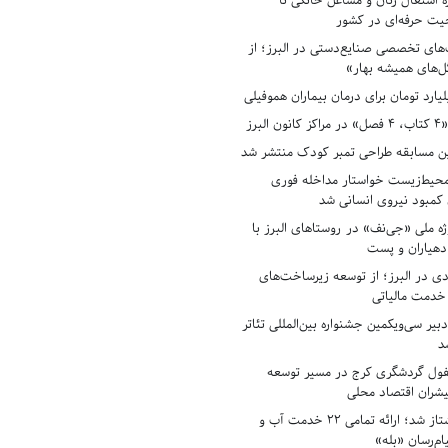
ه اشتغال زنان و مشاغل خانگی تا
حیت حرفه‌ای در کشور
های تخصصی صنایع‌دستی در البرز؛ از
ل‌های همیشه بهار»
لبرز
ن مسابقه طراحی تمبر کودک منتشر شد
حیط‌زیست خواستار مداخله فوری
کمبود نیروی انسانی شد
ه ملی «جی‌نف» در روستاهای البرز با
دهیاران و پست
ادی در البرز؛ از توسعه زیرساخت‌های
 خدمت مالیاتی
بیر سی‌ویکمین جشنواره بین‌المللی تئاتر
د
فول گردشگری کرج در مسیر توسعه
پیشران اقتصاد محلی
آبفای البرز پیشتاز شد؛ ارائه تمامی ۲۲ خدمت آب و
ام‌رسان «بله»