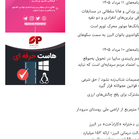
11 مرداد 1405
زدانی و هانا سلطانی در مسابقات
ی برترین‌های انفرادی و دو نفره
بانک‌ها موتور محرک تورم است
کواندوی بانوان البرز به سمت سکوهای
10 مرداد 1405
 پایبندی سایپا در تحویل به‌موقع
عتماد مردم سرمایه‌ای است که نباید
تصمیمات شتاب‌زده نشود / حق شرعی
 قوانین عجولانه قرار گیرد
شترک برای رفع چالش‌های ارزی
رفع تصرف ۱۷۸۰ مترمربع از اراضی ملی روستای سرودار
 دخترانه «کارادُخت» در البرز
رکوردزنی در عدالت درمانی البرز؛ ارائه ۱۵۳ میلیارد