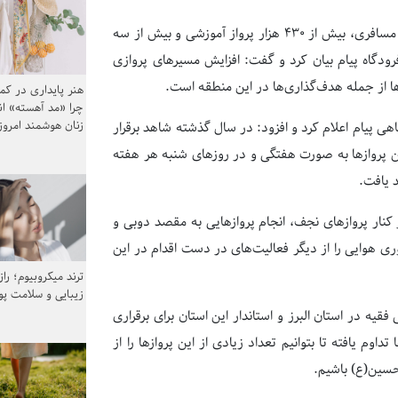
مدیر عامل منطقه ویژه اقتصادی و فرودگاه بین‌المللی پیام انجام ۵۰۸ پرواز مسافری، بیش از ۴۳۰ هزار پرواز آموزشی و بیش از سه
در فرودگاه پیام بیان کرد و گفت: افزایش مسیر‌های پروازی
ها از جمله هدف‌گذاری‌ها در این منطقه است.
هنر پایداری در کم
چرا «مد آهسته» ا
زنان هوشمند امرو
دگاهی پیام اعلام کرد و افزود: در سال گذشته شاهد برقرار
 پرواز‌ها به صورت هفتگی و در روز‌های شنبه هر هفته
 یافت.
 کنار پرواز‌های نجف، انجام پرواز‌هایی به مقصد دوبی و
ی هوایی را از دیگر فعالیت‌های در دست اقدام در این
ترند میکروبیوم؛ را
زیبایی و سلامت پ
 در استان البرز و استاندار این استان برای برقراری
وم یافته تا بتوانیم تعداد زیادی از این پرواز‌ها را از
 حسین(ع) باشیم.