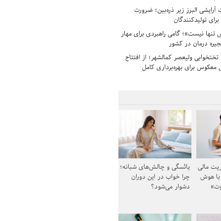
رایشی البرز زیر ذره‌بین؛ ضرورت
 برای تولیدکنندگان
تنها نیست»؛ گامی راهبردی برای مهار
جیره درمان در کشور
بیمارستان ۱۳۵ تختخوابی ولیعصر کمالشهر؛ از افتتاح
معکوس برای بهره‌برداری کامل
یت مالی
یائسگی و چالش‌های شبانه؛
 با هوش
چرا خواب در این دوران
وت»
دشوار می‌شود؟