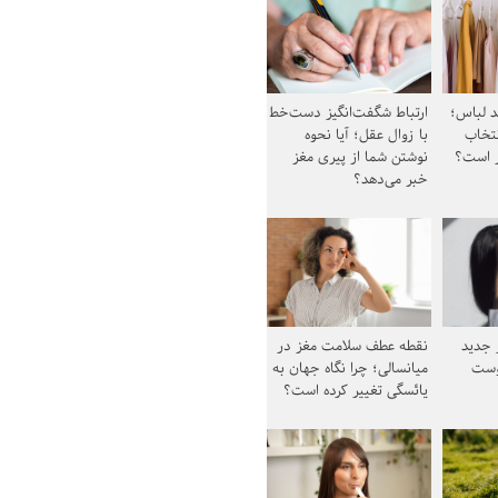
د لباس؛
ارتباط شگفت‌انگیز دست‌خط
نتخاب
با زوال عقل؛ آیا نحوه
ز است؟
نوشتن شما از پیری مغز
خبر می‌دهد؟
ز جدید
نقطه عطف سلامت مغز در
وست
میانسالی؛ چرا نگاه جهان به
یائسگی تغییر کرده است؟