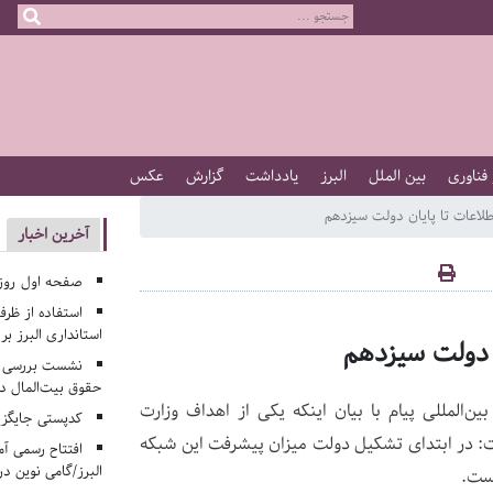
 فناوری
بین الملل
البرز
یادداشت
گزارش
عکس
طلاعات تا پایان دولت سیزدهم
آخرین اخبار
صفحه اول روزنامه‌های 
استفاده از ظر
استانداری البرز ب
ن دولت سیزدهم
نشست بررسی م
حقوق بیت‌المال در
ن‌المللی پیام با بیان اینکه یکی از اهداف وزارت
کدپستی جایگزی
 در دولت سیزدهم اجرای کامل شبکه ملی اطلاعات استT گفت: در ابتدای تشکیل دولت میزان پیشرفت این شبکه
افتتاح رسمی آم
البرز/گامی نوین در