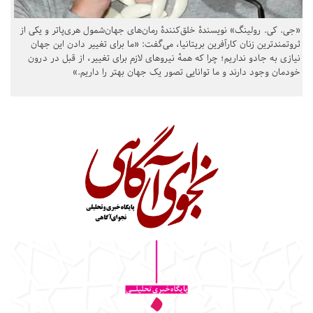
«جی. کی. رولینگ» نویسندهٔ خلق‌کنندهٔ رمان‌های جهان‌شمول هری‌پاتر و یکی از
ثروتمندترین زنان کارآفرین بریتانیا، می‌گفت: «ما برای تغییر دادن این جهان
نیازی به جادو نداریم؛ چرا که همهٔ نیروهای لازم برای تغییر، از قبل در درون
خودمان وجود دارند و ما توانایی تصور یک جهان بهتر را داریم.»