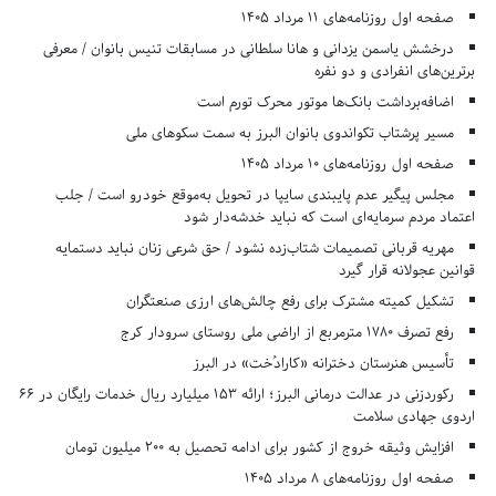
صفحه اول روزنامه‌های 11 مرداد 1405
درخشش یاسمن یزدانی و هانا سلطانی در مسابقات تنیس بانوان / معرفی
برترین‌های انفرادی و دو نفره
اضافه‌برداشت بانک‌ها موتور محرک تورم است
مسیر پرشتاب تکواندوی بانوان البرز به سمت سکوهای ملی
صفحه اول روزنامه‌های 10 مرداد 1405
مجلس پیگیر عدم پایبندی سایپا در تحویل به‌موقع خودرو است / جلب
اعتماد مردم سرمایه‌ای است که نباید خدشه‌دار شود
مهریه قربانی تصمیمات شتاب‌زده نشود / حق شرعی زنان نباید دستمایه
قوانین عجولانه قرار گیرد
تشکیل کمیته مشترک برای رفع چالش‌های ارزی صنعتگران
رفع تصرف ۱۷۸۰ مترمربع از اراضی ملی روستای سرودار کرج
تأسیس هنرستان دخترانه «کارادُخت» در البرز
رکوردزنی در عدالت درمانی البرز؛ ارائه ۱۵۳ میلیارد ریال خدمات رایگان در ۶۶
اردوی جهادی سلامت
افزایش وثیقه خروج از کشور برای ادامه تحصیل به ۲۰۰ میلیون تومان
صفحه اول روزنامه‌های 8 مرداد 1405