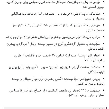
رئیس سازمان محیط‌زیست خواستار مداخله فوری مجلس برای جبران کمبود
نیروی انسانی شد
شتاب‌گیری پروژه ملی «جی‌نف» در روستاهای البرز با محوریت هم‌افزایی
دهیاران و پست
هم‌افزایی اقتصادی در البرز؛ از توسعه زیرساخت‌های آبی تا استقرار میز
خدمت مالیاتی
مرضیه برومند دبیر سی‌ویکمین جشنواره بین‌المللی تئاتر کودک و نوجوان شد
ظرفیت‌های مغفول گردشگری کرج در مسیر توسعه پایدار / بوم‌گردی پیشران
اقتصاد محلی
آبفای البرز پیشتاز شد؛ ارائه تمامی ۲۲ خدمت آب و فاضلاب از طریق
پیام‌رسان «بله»
مشکلات صنعت آرایشی البرز زیر ذره‌بین؛ ضرورت تأمین پایدار انرژی برای
تولیدکنندگان
پویش «هیچ‌کس تنها نیست»؛ گامی راهبردی برای مهار سرطان و توسعه
زنجیره درمان در کشور
بیمارستان ۱۳۵ تختخوابی ولیعصر کمالشهر؛ از افتتاح اورژانس تا شمارش
معکوس برای بهره‌برداری کامل