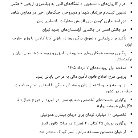
اعزام کاروان‌های دانشجویی دانشگاه‌های البرز به پیاده‌روی اربعین + عکس
تسهیل ثبت‌نام فرزندان شهدا و مجروحان جنگ‌های اخیر در مدارس شاهد
عزم استانداری کرمان برای افزایش مشارکت اقتصادی زنان
دو چالش اصلی در جانمایی آرامستان‌های جدید تهران
تأکید بر دیپلماسی و تعویق درگیری‌ها در رایزنی کایا کالاس با وزیر خارجه
ایران
پیگیری توسعه همکاری‌های حمل‌ونقل، انرژی و زیرساخت‌ها میان ایران و
ترکمنستان
صفحه اول روزنامه‌های 7 مرداد 1405
بررسی طرح اصلاح قانون تأمین مالی به مراحل پایانی رسید
از توسعه زنجیره اشتغال زنان و مشاغل خانگی تا استقرار نظام صلاحیت
حرفه‌ای در کشور
برگزاری نشست‌های تخصصی صنایع‌دستی در البرز؛ از «روح خیال» تا
«گل‌های همیشه بهار»
تخصیص ۲۰ میلیارد تومان برای درمان بیماران هموفیلی
برگزاری پویش «۴ کتاب، ۴ فصل» در مراکز کانون البرز
فراخوان نخستین مسابقه طراحی تمبر کودک منتشر شد