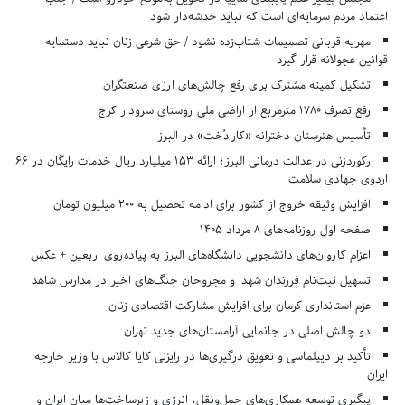
اعتماد مردم سرمایه‌ای است که نباید خدشه‌دار شود
مهریه قربانی تصمیمات شتاب‌زده نشود / حق شرعی زنان نباید دستمایه
قوانین عجولانه قرار گیرد
تشکیل کمیته مشترک برای رفع چالش‌های ارزی صنعتگران
رفع تصرف ۱۷۸۰ مترمربع از اراضی ملی روستای سرودار کرج
تأسیس هنرستان دخترانه «کارادُخت» در البرز
رکوردزنی در عدالت درمانی البرز؛ ارائه ۱۵۳ میلیارد ریال خدمات رایگان در ۶۶
اردوی جهادی سلامت
افزایش وثیقه خروج از کشور برای ادامه تحصیل به ۲۰۰ میلیون تومان
صفحه اول روزنامه‌های 8 مرداد 1405
اعزام کاروان‌های دانشجویی دانشگاه‌های البرز به پیاده‌روی اربعین + عکس
تسهیل ثبت‌نام فرزندان شهدا و مجروحان جنگ‌های اخیر در مدارس شاهد
عزم استانداری کرمان برای افزایش مشارکت اقتصادی زنان
دو چالش اصلی در جانمایی آرامستان‌های جدید تهران
تأکید بر دیپلماسی و تعویق درگیری‌ها در رایزنی کایا کالاس با وزیر خارجه
ایران
پیگیری توسعه همکاری‌های حمل‌ونقل، انرژی و زیرساخت‌ها میان ایران و