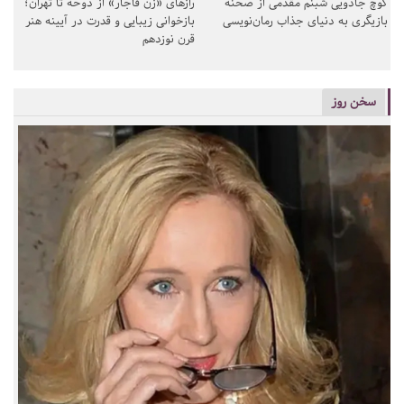
کوچ جادویی شبنم مقدمی از صحنه
رازهای «زن قاجار» از دوحه تا تهران؛
بازیگری به دنیای جذاب رمان‌نویسی
بازخوانی زیبایی و قدرت در آیینه هنر
قرن نوزدهم
سخن روز