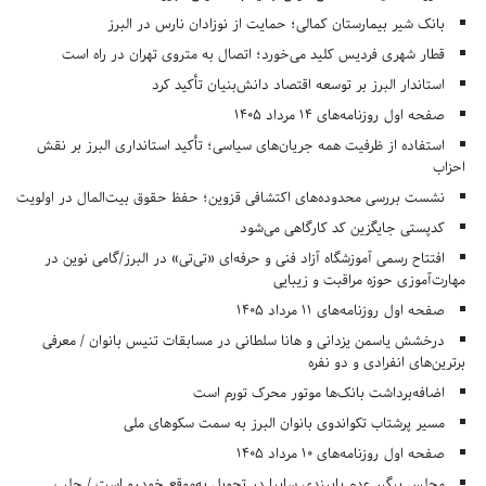
بانک شیر بیمارستان کمالی؛ حمایت از نوزادان نارس در البرز
قطار شهری فردیس کلید می‌خورد؛ اتصال به متروی تهران در راه است
استاندار البرز بر توسعه اقتصاد دانش‌بنیان تأکید کرد
صفحه اول روزنامه‌های 14 مرداد 1405
استفاده از ظرفیت همه جریان‌های سیاسی؛ تأکید استانداری البرز بر نقش
احزاب
نشست بررسی محدوده‌های اکتشافی قزوین؛ حفظ حقوق بیت‌المال در اولویت
کدپستی جایگزین کد کارگاهی می‌شود
افتتاح رسمی آموزشگاه آزاد فنی و حرفه‌ای «تی‌تی» در البرز/گامی نوین در
مهارت‌آموزی حوزه مراقبت و زیبایی
صفحه اول روزنامه‌های 11 مرداد 1405
درخشش یاسمن یزدانی و هانا سلطانی در مسابقات تنیس بانوان / معرفی
برترین‌های انفرادی و دو نفره
اضافه‌برداشت بانک‌ها موتور محرک تورم است
مسیر پرشتاب تکواندوی بانوان البرز به سمت سکوهای ملی
صفحه اول روزنامه‌های 10 مرداد 1405
مجلس پیگیر عدم پایبندی سایپا در تحویل به‌موقع خودرو است / جلب