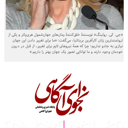
«جی. کی. رولینگ» نویسندهٔ خلق‌کنندهٔ رمان‌های جهان‌شمول هری‌پاتر و یکی از
ثروتمندترین زنان کارآفرین بریتانیا، می‌گفت: «ما برای تغییر دادن این جهان
نیازی به جادو نداریم؛ چرا که همهٔ نیروهای لازم برای تغییر، از قبل در درون
خودمان وجود دارند و ما توانایی تصور یک جهان بهتر را داریم.»