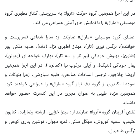
در این اجرا همچنین گروه حرکت «آروا» به سرپرستی گلناز مظهری گروه
موسیقی «مارال» را با نمایش های آیینی همراهی می کند.
اعضای گروه موسیقی «مارال» عبارتند از: سارا شعاعی (سرپرست و
خواننده)، نرگس نیری (تار)، مهناز اطهری نژاد (دف)، هدیه ملکی پور
(قانون)، بهنوش جودکی (بم تار و سه تار)، بهارک خواجه ای (ویولن)،
بهار جودکی (تنبک)، و آیلی مرغوب نیا (کمانچه). در این اجرا همچنین
آروشا چلاجور، نرجس السادات صالحی، طیبه سیاوشی، زهرا بلوکات و
سوده اسکندری از گروه دف نواز گروه «مارال» را همراهی خواهند کرد.
همچنین مژده طیبی به عنوان مجری در این کنسرت حضور خواهد
داشت.
نقش آفرینان گروه «آروا» عبارتند از: میترا خزایی، فرشته رضازاده، کتایون
عتیقی، سمیه کوروش، مهگل ملکی، ثمره مهوان، نوشین بدری کوهی و
نرگس طاهردل.