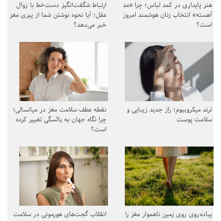
هنر پایداری در کمد لباس؛ چرا «مد
ارتباط شگفت‌انگیز دست‌خط با زوال
آهسته» انتخاب زنان هوشمند امروز
عقل؛ آیا نحوه نوشتن شما از پیری مغز
است؟
خبر می‌دهد؟
ترند میکروبیوم؛ راز جدید زیبایی و
نقطه عطف سلامت مغز در میانسالی؛
سلامت پوست
چرا نگاه جهان به یائسگی تغییر کرده
است؟
پیاده‌روی روی زمین ناهموار مغز را
انقلاب گجت‌های هورمونی در سلامت