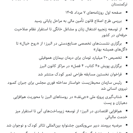
ترکمنستان
صفحه اول روزنامه‌های 7 مرداد 1405
بررسی طرح اصلاح قانون تأمین مالی به مراحل پایانی رسید
از توسعه زنجیره اشتغال زنان و مشاغل خانگی تا استقرار نظام صلاحیت
حرفه‌ای در کشور
برگزاری نشست‌های تخصصی صنایع‌دستی در البرز؛ از «روح خیال» تا
«گل‌های همیشه بهار»
تخصیص ۲۰ میلیارد تومان برای درمان بیماران هموفیلی
برگزاری پویش «۴ کتاب، ۴ فصل» در مراکز کانون البرز
فراخوان نخستین مسابقه طراحی تمبر کودک منتشر شد
رئیس سازمان محیط‌زیست خواستار مداخله فوری مجلس برای جبران کمبود
نیروی انسانی شد
شتاب‌گیری پروژه ملی «جی‌نف» در روستاهای البرز با محوریت هم‌افزایی
دهیاران و پست
هم‌افزایی اقتصادی در البرز؛ از توسعه زیرساخت‌های آبی تا استقرار میز
خدمت مالیاتی
مرضیه برومند دبیر سی‌ویکمین جشنواره بین‌المللی تئاتر کودک و نوجوان شد