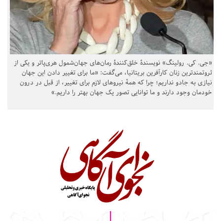
«جی. کی. رولینگ» نویسندهٔ خلق‌کنندهٔ رمان‌های جهان‌شمول هری‌پاتر و یکی از
ثروتمندترین زنان کارآفرین بریتانیا، می‌گفت: «ما برای تغییر دادن این جهان
نیازی به جادو نداریم؛ چرا که همهٔ نیروهای لازم برای تغییر، از قبل در درون
خودمان وجود دارند و ما توانایی تصور یک جهان بهتر را داریم.»