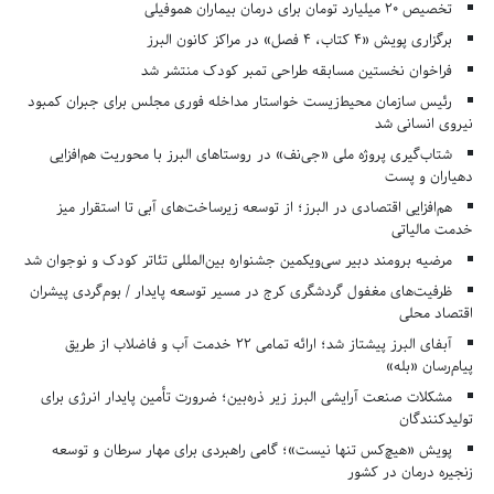
تخصیص ۲۰ میلیارد تومان برای درمان بیماران هموفیلی
برگزاری پویش «۴ کتاب، ۴ فصل» در مراکز کانون البرز
فراخوان نخستین مسابقه طراحی تمبر کودک منتشر شد
رئیس سازمان محیط‌زیست خواستار مداخله فوری مجلس برای جبران کمبود
نیروی انسانی شد
شتاب‌گیری پروژه ملی «جی‌نف» در روستاهای البرز با محوریت هم‌افزایی
دهیاران و پست
هم‌افزایی اقتصادی در البرز؛ از توسعه زیرساخت‌های آبی تا استقرار میز
خدمت مالیاتی
مرضیه برومند دبیر سی‌ویکمین جشنواره بین‌المللی تئاتر کودک و نوجوان شد
ظرفیت‌های مغفول گردشگری کرج در مسیر توسعه پایدار / بوم‌گردی پیشران
اقتصاد محلی
آبفای البرز پیشتاز شد؛ ارائه تمامی ۲۲ خدمت آب و فاضلاب از طریق
پیام‌رسان «بله»
مشکلات صنعت آرایشی البرز زیر ذره‌بین؛ ضرورت تأمین پایدار انرژی برای
تولیدکنندگان
پویش «هیچ‌کس تنها نیست»؛ گامی راهبردی برای مهار سرطان و توسعه
زنجیره درمان در کشور