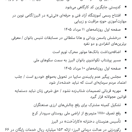
کدپستی جایگزین کد کارگاهی می‌شود
افتتاح رسمی آموزشگاه آزاد فنی و حرفه‌ای «تی‌تی» در البرز/گامی نوین در
مهارت‌آموزی حوزه مراقبت و زیبایی
صفحه اول روزنامه‌های 11 مرداد 1405
درخشش یاسمن یزدانی و هانا سلطانی در مسابقات تنیس بانوان / معرفی
برترین‌های انفرادی و دو نفره
اضافه‌برداشت بانک‌ها موتور محرک تورم است
مسیر پرشتاب تکواندوی بانوان البرز به سمت سکوهای ملی
صفحه اول روزنامه‌های 10 مرداد 1405
مجلس پیگیر عدم پایبندی سایپا در تحویل به‌موقع خودرو است / جلب
اعتماد مردم سرمایه‌ای است که نباید خدشه‌دار شود
مهریه قربانی تصمیمات شتاب‌زده نشود / حق شرعی زنان نباید دستمایه
قوانین عجولانه قرار گیرد
تشکیل کمیته مشترک برای رفع چالش‌های ارزی صنعتگران
رفع تصرف ۱۷۸۰ مترمربع از اراضی ملی روستای سرودار کرج
تأسیس هنرستان دخترانه «کارادُخت» در البرز
رکوردزنی در عدالت درمانی البرز؛ ارائه ۱۵۳ میلیارد ریال خدمات رایگان در ۶۶