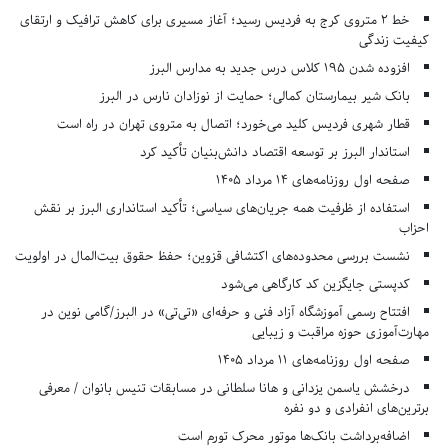
خط ۲ متروی کرج به فردیس رسید؛ آغاز مسیری برای کاهش ترافیک و ارتقای
کیفیت زندگی
افزوده شدن ۱۹۵ کلاس درس جدید به مدارس البرز
بانک شیر بیمارستان کمالی؛ حمایت از نوزادان نارس در البرز
قطار شهری فردیس کلید می‌خورد؛ اتصال به متروی تهران در راه است
استاندار البرز بر توسعه اقتصاد دانش‌بنیان تأکید کرد
صفحه اول روزنامه‌های 14 مرداد 1405
استفاده از ظرفیت همه جریان‌های سیاسی؛ تأکید استانداری البرز بر نقش
احزاب
نشست بررسی محدوده‌های اکتشافی قزوین؛ حفظ حقوق بیت‌المال در اولویت
کدپستی جایگزین کد کارگاهی می‌شود
افتتاح رسمی آموزشگاه آزاد فنی و حرفه‌ای «تی‌تی» در البرز/گامی نوین در
مهارت‌آموزی حوزه مراقبت و زیبایی
صفحه اول روزنامه‌های 11 مرداد 1405
درخشش یاسمن یزدانی و هانا سلطانی در مسابقات تنیس بانوان / معرفی
برترین‌های انفرادی و دو نفره
اضافه‌برداشت بانک‌ها موتور محرک تورم است