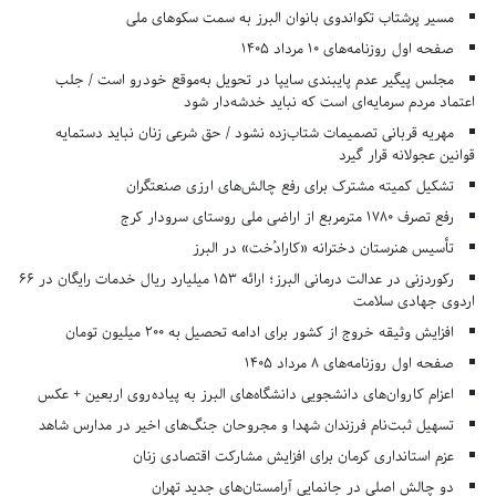
مسیر پرشتاب تکواندوی بانوان البرز به سمت سکوهای ملی
صفحه اول روزنامه‌های 10 مرداد 1405
مجلس پیگیر عدم پایبندی سایپا در تحویل به‌موقع خودرو است / جلب
اعتماد مردم سرمایه‌ای است که نباید خدشه‌دار شود
مهریه قربانی تصمیمات شتاب‌زده نشود / حق شرعی زنان نباید دستمایه
قوانین عجولانه قرار گیرد
تشکیل کمیته مشترک برای رفع چالش‌های ارزی صنعتگران
رفع تصرف ۱۷۸۰ مترمربع از اراضی ملی روستای سرودار کرج
تأسیس هنرستان دخترانه «کارادُخت» در البرز
رکوردزنی در عدالت درمانی البرز؛ ارائه ۱۵۳ میلیارد ریال خدمات رایگان در ۶۶
اردوی جهادی سلامت
افزایش وثیقه خروج از کشور برای ادامه تحصیل به ۲۰۰ میلیون تومان
صفحه اول روزنامه‌های 8 مرداد 1405
اعزام کاروان‌های دانشجویی دانشگاه‌های البرز به پیاده‌روی اربعین + عکس
تسهیل ثبت‌نام فرزندان شهدا و مجروحان جنگ‌های اخیر در مدارس شاهد
عزم استانداری کرمان برای افزایش مشارکت اقتصادی زنان
دو چالش اصلی در جانمایی آرامستان‌های جدید تهران