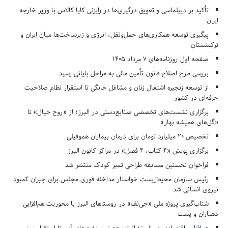
تأکید بر دیپلماسی و تعویق درگیری‌ها در رایزنی کایا کالاس با وزیر خارجه
ایران
پیگیری توسعه همکاری‌های حمل‌ونقل، انرژی و زیرساخت‌ها میان ایران و
ترکمنستان
صفحه اول روزنامه‌های 7 مرداد 1405
بررسی طرح اصلاح قانون تأمین مالی به مراحل پایانی رسید
از توسعه زنجیره اشتغال زنان و مشاغل خانگی تا استقرار نظام صلاحیت
حرفه‌ای در کشور
برگزاری نشست‌های تخصصی صنایع‌دستی در البرز؛ از «روح خیال» تا
«گل‌های همیشه بهار»
تخصیص ۲۰ میلیارد تومان برای درمان بیماران هموفیلی
برگزاری پویش «۴ کتاب، ۴ فصل» در مراکز کانون البرز
فراخوان نخستین مسابقه طراحی تمبر کودک منتشر شد
رئیس سازمان محیط‌زیست خواستار مداخله فوری مجلس برای جبران کمبود
نیروی انسانی شد
شتاب‌گیری پروژه ملی «جی‌نف» در روستاهای البرز با محوریت هم‌افزایی
دهیاران و پست