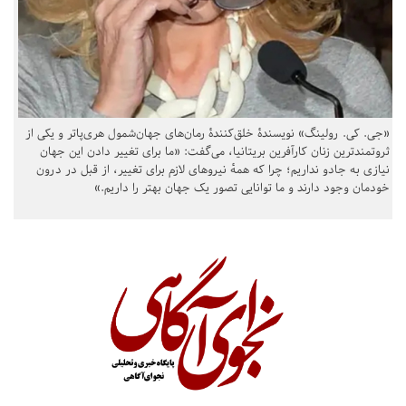
«جی. کی. رولینگ» نویسندهٔ خلق‌کنندهٔ رمان‌های جهان‌شمول هری‌پاتر و یکی از
ثروتمندترین زنان کارآفرین بریتانیا، می‌گفت: «ما برای تغییر دادن این جهان
نیازی به جادو نداریم؛ چرا که همهٔ نیروهای لازم برای تغییر، از قبل در درون
خودمان وجود دارند و ما توانایی تصور یک جهان بهتر را داریم.»