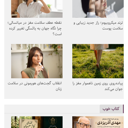
ترند میکروبیوم؛ راز جدید زیبایی و
نقطه عطف سلامت مغز در میانسالی؛
سلامت پوست
چرا نگاه جهان به یائسگی تغییر کرده
است؟
پیاده‌روی روی زمین ناهموار مغز را
انقلاب گجت‌های هورمونی در سلامت
جوان می‌کند
زنان
کتاب خوب