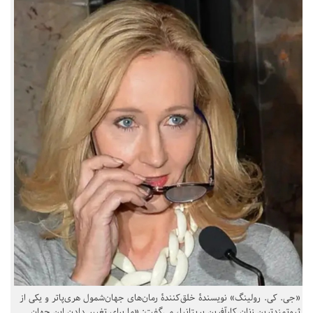
«جی. کی. رولینگ» نویسندهٔ خلق‌کنندهٔ رمان‌های جهان‌شمول هری‌پاتر و یکی از
ثروتمندترین زنان کارآفرین بریتانیا، می‌گفت: «ما برای تغییر دادن این جهان