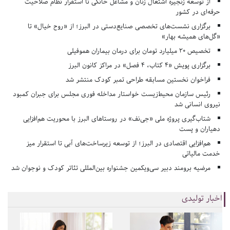
از توسعه زنجیره اشتغال زنان و مشاغل خانگی تا استقرار نظام صلاحیت
حرفه‌ای در کشور
برگزاری نشست‌های تخصصی صنایع‌دستی در البرز؛ از «روح خیال» تا
«گل‌های همیشه بهار»
تخصیص ۲۰ میلیارد تومان برای درمان بیماران هموفیلی
برگزاری پویش «۴ کتاب، ۴ فصل» در مراکز کانون البرز
فراخوان نخستین مسابقه طراحی تمبر کودک منتشر شد
رئیس سازمان محیط‌زیست خواستار مداخله فوری مجلس برای جبران کمبود
نیروی انسانی شد
شتاب‌گیری پروژه ملی «جی‌نف» در روستاهای البرز با محوریت هم‌افزایی
دهیاران و پست
هم‌افزایی اقتصادی در البرز؛ از توسعه زیرساخت‌های آبی تا استقرار میز
خدمت مالیاتی
مرضیه برومند دبیر سی‌ویکمین جشنواره بین‌المللی تئاتر کودک و نوجوان شد
اخبار تولیدی