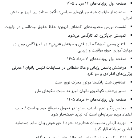
صفحه اول روزنامه‌های 14 مرداد 1405
استفاده از ظرفیت همه جریان‌های سیاسی؛ تأکید استانداری البرز بر نقش
احزاب
نشست بررسی محدوده‌های اکتشافی قزوین؛ حفظ حقوق بیت‌المال در اولویت
کدپستی جایگزین کد کارگاهی می‌شود
افتتاح رسمی آموزشگاه آزاد فنی و حرفه‌ای «تی‌تی» در البرز/گامی نوین در
مهارت‌آموزی حوزه مراقبت و زیبایی
صفحه اول روزنامه‌های 11 مرداد 1405
درخشش یاسمن یزدانی و هانا سلطانی در مسابقات تنیس بانوان / معرفی
برترین‌های انفرادی و دو نفره
اضافه‌برداشت بانک‌ها موتور محرک تورم است
مسیر پرشتاب تکواندوی بانوان البرز به سمت سکوهای ملی
صفحه اول روزنامه‌های 10 مرداد 1405
مجلس پیگیر عدم پایبندی سایپا در تحویل به‌موقع خودرو است / جلب
اعتماد مردم سرمایه‌ای است که نباید خدشه‌دار شود
مهریه قربانی تصمیمات شتاب‌زده نشود / حق شرعی زنان نباید دستمایه
قوانین عجولانه قرار گیرد
تشکیل کمیته مشترک برای رفع چالش‌های ارزی صنعتگران