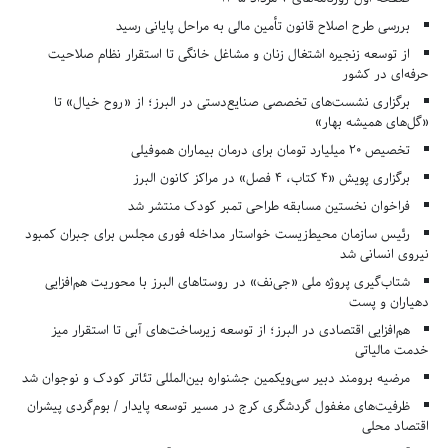
بررسی طرح اصلاح قانون تأمین مالی به مراحل پایانی رسید
از توسعه زنجیره اشتغال زنان و مشاغل خانگی تا استقرار نظام صلاحیت
حرفه‌ای در کشور
برگزاری نشست‌های تخصصی صنایع‌دستی در البرز؛ از «روح خیال» تا
«گل‌های همیشه بهار»
تخصیص ۲۰ میلیارد تومان برای درمان بیماران هموفیلی
برگزاری پویش «۴ کتاب، ۴ فصل» در مراکز کانون البرز
فراخوان نخستین مسابقه طراحی تمبر کودک منتشر شد
رئیس سازمان محیط‌زیست خواستار مداخله فوری مجلس برای جبران کمبود
نیروی انسانی شد
شتاب‌گیری پروژه ملی «جی‌نف» در روستاهای البرز با محوریت هم‌افزایی
دهیاران و پست
هم‌افزایی اقتصادی در البرز؛ از توسعه زیرساخت‌های آبی تا استقرار میز
خدمت مالیاتی
مرضیه برومند دبیر سی‌ویکمین جشنواره بین‌المللی تئاتر کودک و نوجوان شد
ظرفیت‌های مغفول گردشگری کرج در مسیر توسعه پایدار / بوم‌گردی پیشران
اقتصاد محلی