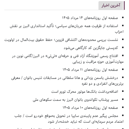
آخرین اخبار
صفحه اول روزنامه‌های 14 مرداد 1405
استفاده از ظرفیت همه جریان‌های سیاسی؛ تأکید استانداری البرز بر نقش
احزاب
نشست بررسی محدوده‌های اکتشافی قزوین؛ حفظ حقوق بیت‌المال در اولویت
کدپستی جایگزین کد کارگاهی می‌شود
افتتاح رسمی آموزشگاه آزاد فنی و حرفه‌ای «تی‌تی» در البرز/گامی نوین در
مهارت‌آموزی حوزه مراقبت و زیبایی
صفحه اول روزنامه‌های 11 مرداد 1405
درخشش یاسمن یزدانی و هانا سلطانی در مسابقات تنیس بانوان / معرفی
برترین‌های انفرادی و دو نفره
اضافه‌برداشت بانک‌ها موتور محرک تورم است
مسیر پرشتاب تکواندوی بانوان البرز به سمت سکوهای ملی
صفحه اول روزنامه‌های 10 مرداد 1405
مجلس پیگیر عدم پایبندی سایپا در تحویل به‌موقع خودرو است / جلب
اعتماد مردم سرمایه‌ای است که نباید خدشه‌دار شود