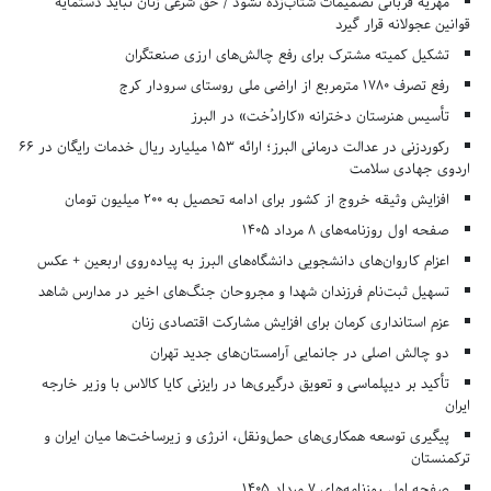
مهریه قربانی تصمیمات شتاب‌زده نشود / حق شرعی زنان نباید دستمایه
قوانین عجولانه قرار گیرد
تشکیل کمیته مشترک برای رفع چالش‌های ارزی صنعتگران
رفع تصرف ۱۷۸۰ مترمربع از اراضی ملی روستای سرودار کرج
تأسیس هنرستان دخترانه «کارادُخت» در البرز
رکوردزنی در عدالت درمانی البرز؛ ارائه ۱۵۳ میلیارد ریال خدمات رایگان در ۶۶
اردوی جهادی سلامت
افزایش وثیقه خروج از کشور برای ادامه تحصیل به ۲۰۰ میلیون تومان
صفحه اول روزنامه‌های 8 مرداد 1405
اعزام کاروان‌های دانشجویی دانشگاه‌های البرز به پیاده‌روی اربعین + عکس
تسهیل ثبت‌نام فرزندان شهدا و مجروحان جنگ‌های اخیر در مدارس شاهد
عزم استانداری کرمان برای افزایش مشارکت اقتصادی زنان
دو چالش اصلی در جانمایی آرامستان‌های جدید تهران
تأکید بر دیپلماسی و تعویق درگیری‌ها در رایزنی کایا کالاس با وزیر خارجه
ایران
پیگیری توسعه همکاری‌های حمل‌ونقل، انرژی و زیرساخت‌ها میان ایران و
ترکمنستان
صفحه اول روزنامه‌های 7 مرداد 1405