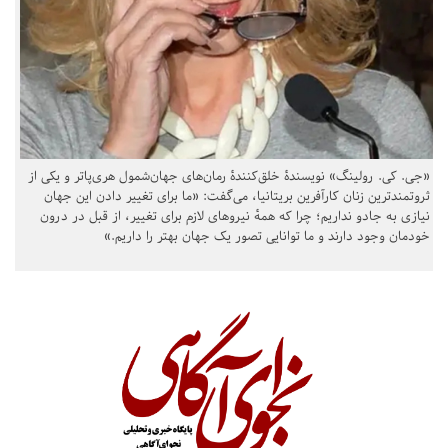
«جی. کی. رولینگ» نویسندهٔ خلق‌کنندهٔ رمان‌های جهان‌شمول هری‌پاتر و یکی از
ثروتمندترین زنان کارآفرین بریتانیا، می‌گفت: «ما برای تغییر دادن این جهان
نیازی به جادو نداریم؛ چرا که همهٔ نیروهای لازم برای تغییر، از قبل در درون
خودمان وجود دارند و ما توانایی تصور یک جهان بهتر را داریم.»