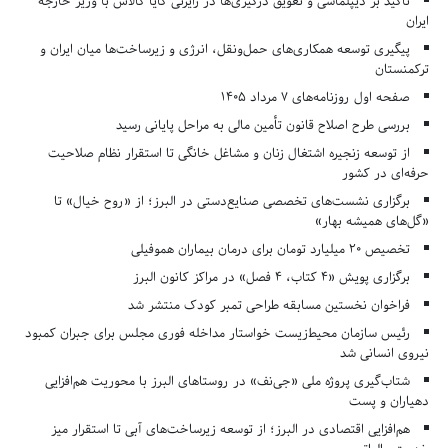
تأکید بر دیپلماسی و تعویق درگیری‌ها در رایزنی کایا کالاس با وزیر خارجه
ایران
پیگیری توسعه همکاری‌های حمل‌ونقل، انرژی و زیرساخت‌ها میان ایران و
ترکمنستان
صفحه اول روزنامه‌های 7 مرداد 1405
بررسی طرح اصلاح قانون تأمین مالی به مراحل پایانی رسید
از توسعه زنجیره اشتغال زنان و مشاغل خانگی تا استقرار نظام صلاحیت
حرفه‌ای در کشور
برگزاری نشست‌های تخصصی صنایع‌دستی در البرز؛ از «روح خیال» تا
«گل‌های همیشه بهار»
تخصیص ۲۰ میلیارد تومان برای درمان بیماران هموفیلی
برگزاری پویش «۴ کتاب، ۴ فصل» در مراکز کانون البرز
فراخوان نخستین مسابقه طراحی تمبر کودک منتشر شد
رئیس سازمان محیط‌زیست خواستار مداخله فوری مجلس برای جبران کمبود
نیروی انسانی شد
شتاب‌گیری پروژه ملی «جی‌نف» در روستاهای البرز با محوریت هم‌افزایی
دهیاران و پست
هم‌افزایی اقتصادی در البرز؛ از توسعه زیرساخت‌های آبی تا استقرار میز