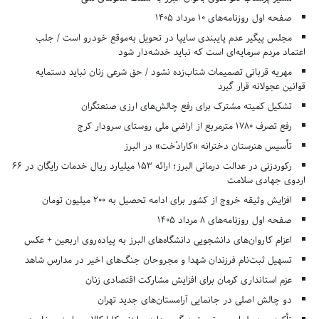
صفحه اول روزنامه‌های 10 مرداد 1405
مجلس پیگیر عدم پایبندی سایپا در تحویل به‌موقع خودرو است / جلب
اعتماد مردم سرمایه‌ای است که نباید خدشه‌دار شود
مهریه قربانی تصمیمات شتاب‌زده نشود / حق شرعی زنان نباید دستمایه
قوانین عجولانه قرار گیرد
تشکیل کمیته مشترک برای رفع چالش‌های ارزی صنعتگران
رفع تصرف ۱۷۸۰ مترمربع از اراضی ملی روستای سرودار کرج
تأسیس هنرستان دخترانه «کارادُخت» در البرز
رکوردزنی در عدالت درمانی البرز؛ ارائه ۱۵۳ میلیارد ریال خدمات رایگان در ۶۶
اردوی جهادی سلامت
افزایش وثیقه خروج از کشور برای ادامه تحصیل به ۲۰۰ میلیون تومان
صفحه اول روزنامه‌های 8 مرداد 1405
اعزام کاروان‌های دانشجویی دانشگاه‌های البرز به پیاده‌روی اربعین + عکس
تسهیل ثبت‌نام فرزندان شهدا و مجروحان جنگ‌های اخیر در مدارس شاهد
عزم استانداری کرمان برای افزایش مشارکت اقتصادی زنان
دو چالش اصلی در جانمایی آرامستان‌های جدید تهران