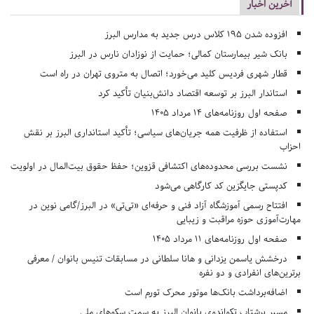
آخرین اخبار
افزوده شدن ۱۹۵ کلاس درس جدید به مدارس البرز
بانک شیر بیمارستان کمالی؛ حمایت از نوزادان نارس در البرز
قطار شهری فردیس کلید می‌خورد؛ اتصال به متروی تهران در راه است
استاندار البرز بر توسعه اقتصاد دانش‌بنیان تأکید کرد
صفحه اول روزنامه‌های 14 مرداد 1405
استفاده از ظرفیت همه جریان‌های سیاسی؛ تأکید استانداری البرز بر نقش
احزاب
نشست بررسی محدوده‌های اکتشافی قزوین؛ حفظ حقوق بیت‌المال در اولویت
کدپستی جایگزین کد کارگاهی می‌شود
افتتاح رسمی آموزشگاه آزاد فنی و حرفه‌ای «تی‌تی» در البرز/گامی نوین در
مهارت‌آموزی حوزه مراقبت و زیبایی
صفحه اول روزنامه‌های 11 مرداد 1405
درخشش یاسمن یزدانی و هانا سلطانی در مسابقات تنیس بانوان / معرفی
برترین‌های انفرادی و دو نفره
اضافه‌برداشت بانک‌ها موتور محرک تورم است
مسیر پرشتاب تکواندوی بانوان البرز به سمت سکوهای ملی