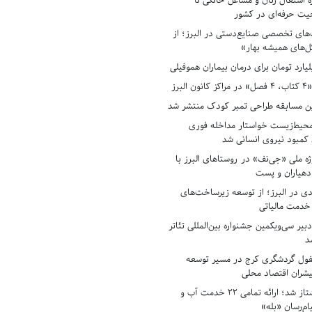
ه اشتغال زنان و مشاغل خانگی تا
حیت حرفه‌ای در کشور
های تخصصی صنایع‌دستی در البرز؛ از
ل‌های همیشه بهار»
لبرز
ن مسابقه طراحی تمبر کودک منتشر شد
حیط‌زیست خواستار مداخله فوری
کمبود نیروی انسانی شد
ه ملی «جی‌نف» در روستاهای البرز با
دهیاران و پست
ادی در البرز؛ از توسعه زیرساخت‌های
 خدمت مالیاتی
بیر سی‌ویکمین جشنواره بین‌المللی تئاتر
د
فول گردشگری کرج در مسیر توسعه
پیشران اقتصاد محلی
آبفای البرز پیشتاز شد؛ ارائه تمامی ۲۲ خدمت آب و
ام‌رسان «بله»