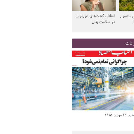
 ناهموار
انقلاب گجت‌های هورمونی
در سلامت زنان
عات
د 1405
صفحه اول روزنامه‌های 14 مرداد 1405