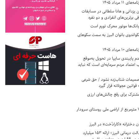
11 مرداد 1405
زدانی و هانا سلطانی در مسابقات
ی برترین‌های انفرادی و دو نفره
بانک‌ها موتور محرک تورم است
کواندوی بانوان البرز به سمت سکوهای
10 مرداد 1405
 پایبندی سایپا در تحویل به‌موقع
عتماد مردم سرمایه‌ای است که نباید
تصمیمات شتاب‌زده نشود / حق شرعی
 قوانین عجولانه قرار گیرد
شترک برای رفع چالش‌های ارزی
رفع تصرف ۱۷۸۰ مترمربع از اراضی ملی روستای سرودار
 دخترانه «کارادُخت» در البرز
رکوردزنی در عدالت درمانی البرز؛ ارائه ۱۵۳ میلیارد