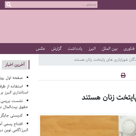
 فناوری
بین الملل
البرز
یادداشت
گزارش
عکس
آخرین اخبار
صفحه اول روزنامه‌های 
استفاده از ظر
استانداری البرز ب
نشست بررسی م
حقوق بیت‌المال در
کدپستی جایگزی
افتتاح رسمی آم
البرز/گامی نوین در