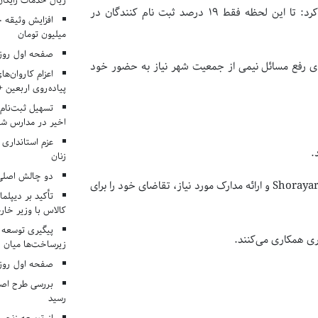
ریال خدمات رایگان در ۶۶ اردوی جها
ایرنا نوشت؛ مدیرکل امور بانوان شهرداری تهران اعلام کرد: تا این لحظه فقط ۱۹ درصد ثبت نام کنندگان در
میلیون تومان
صفحه اول روزنامه‌های 
برای رفع مسائل نیمی از جمعیت شهر نیاز به حضور خود
اعزام کاروان‌ها
پیاده‌روی اربعین 
تسهیل ثبت‌نام
اخیر در مدارس شا
عزم استانداری
.
زنان
دو چالش اصلی 
داوطلبان شرکت در این انتخابات می‌توانند با مراجعه به نشانی Shorayari.tehran.ir و ارائه مدارک مورد نیاز، تقاضای خود را برای
تأکید بر دیپلما
کالاس با وزیر خارج
پیگیری توسعه 
ری همکاری می‌کنند.
زیرساخت‌ها میان ا
صفحه اول روزنامه‌های 
بررسی طرح اصلا
رسید