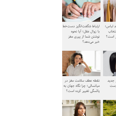
د لباس؛
ارتباط شگفت‌انگیز دست‌خط
نتخاب
با زوال عقل؛ آیا نحوه
ز است؟
نوشتن شما از پیری مغز
خبر می‌دهد؟
ز جدید
نقطه عطف سلامت مغز در
وست
میانسالی؛ چرا نگاه جهان به
یائسگی تغییر کرده است؟