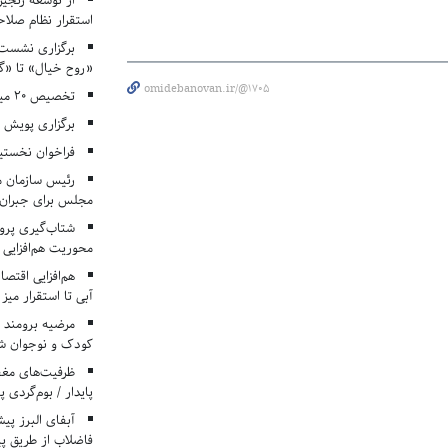
از توسعه زنجیر
استقرار نظام صلا
برگزاری نشست‌
«روح خیال» تا «گ
omidebanovan.ir/@1705
تخصیص ۲۰ میلیارد تومان برای درمان بیماران هموفیلی
برگزاری پویش «۴ کتاب، ۴ فصل» در مراکز کانون ا
فراخوان نخستی
رئیس سازمان م
مجلس برای جبران 
شتاب‌گیری پروژ
محوریت هم‌افزایی 
هم‌افزایی اقتص
آبی تا استقرار میز
مرضیه برومند د
کودک و نوجوان ش
ظرفیت‌های مغ
پایدار / بوم‌گردی 
فاضلاب از طریق پی