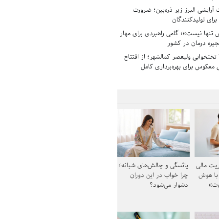
رایشی البرز زیر ذره‌بین؛ ضرورت
 برای تولیدکنندگان
تنها نیست»؛ گامی راهبردی برای مهار
جیره درمان در کشور
بیمارستان ۱۳۵ تختخوابی ولیعصر کمالشهر؛ از افتتاح
معکوس برای بهره‌برداری کامل
یت مالی
یائسگی و چالش‌های شبانه؛
 با هوش
چرا خواب در این دوران
وت»
دشوار می‌شود؟