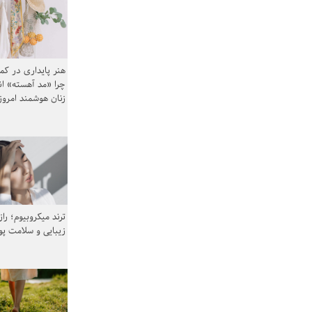
هنر پایداری در کم
چرا «مد آهسته» ا
زنان هوشمند امرو
ترند میکروبیوم؛ را
زیبایی و سلامت پ