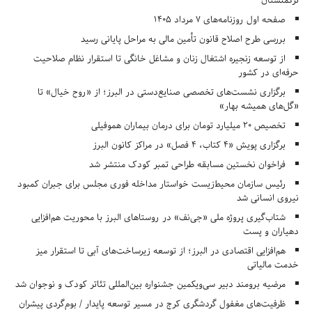
ترکمنستان
صفحه اول روزنامه‌های 7 مرداد 1405
بررسی طرح اصلاح قانون تأمین مالی به مراحل پایانی رسید
از توسعه زنجیره اشتغال زنان و مشاغل خانگی تا استقرار نظام صلاحیت
حرفه‌ای در کشور
برگزاری نشست‌های تخصصی صنایع‌دستی در البرز؛ از «روح خیال» تا
«گل‌های همیشه بهار»
تخصیص ۲۰ میلیارد تومان برای درمان بیماران هموفیلی
برگزاری پویش «۴ کتاب، ۴ فصل» در مراکز کانون البرز
فراخوان نخستین مسابقه طراحی تمبر کودک منتشر شد
رئیس سازمان محیط‌زیست خواستار مداخله فوری مجلس برای جبران کمبود
نیروی انسانی شد
شتاب‌گیری پروژه ملی «جی‌نف» در روستاهای البرز با محوریت هم‌افزایی
دهیاران و پست
هم‌افزایی اقتصادی در البرز؛ از توسعه زیرساخت‌های آبی تا استقرار میز
خدمت مالیاتی
مرضیه برومند دبیر سی‌ویکمین جشنواره بین‌المللی تئاتر کودک و نوجوان شد
ظرفیت‌های مغفول گردشگری کرج در مسیر توسعه پایدار / بوم‌گردی پیشران