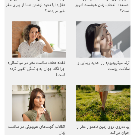
آهسته» انتخاب زنان هوشمند امروز
عقل؛ آیا نحوه نوشتن شما از پیری مغز
است؟
خبر می‌دهد؟
ترند میکروبیوم؛ راز جدید زیبایی و
نقطه عطف سلامت مغز در میانسالی؛
سلامت پوست
چرا نگاه جهان به یائسگی تغییر کرده
است؟
پیاده‌روی روی زمین ناهموار مغز را
انقلاب گجت‌های هورمونی در سلامت
جوان می‌کند
زنان