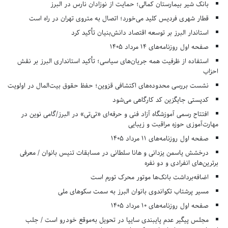
بانک شیر بیمارستان کمالی؛ حمایت از نوزادان نارس در البرز
قطار شهری فردیس کلید می‌خورد؛ اتصال به متروی تهران در راه است
استاندار البرز بر توسعه اقتصاد دانش‌بنیان تأکید کرد
صفحه اول روزنامه‌های 14 مرداد 1405
استفاده از ظرفیت همه جریان‌های سیاسی؛ تأکید استانداری البرز بر نقش
احزاب
نشست بررسی محدوده‌های اکتشافی قزوین؛ حفظ حقوق بیت‌المال در اولویت
کدپستی جایگزین کد کارگاهی می‌شود
افتتاح رسمی آموزشگاه آزاد فنی و حرفه‌ای «تی‌تی» در البرز/گامی نوین در
مهارت‌آموزی حوزه مراقبت و زیبایی
صفحه اول روزنامه‌های 11 مرداد 1405
درخشش یاسمن یزدانی و هانا سلطانی در مسابقات تنیس بانوان / معرفی
برترین‌های انفرادی و دو نفره
اضافه‌برداشت بانک‌ها موتور محرک تورم است
مسیر پرشتاب تکواندوی بانوان البرز به سمت سکوهای ملی
صفحه اول روزنامه‌های 10 مرداد 1405
مجلس پیگیر عدم پایبندی سایپا در تحویل به‌موقع خودرو است / جلب