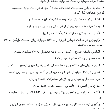
اعتماد مردم سرمایه‌ای است که نباید خدشه‌دار شود
مهریه قربانی تصمیمات شتاب‌زده نشود / حق شرعی زنان نباید دستمایه
قوانین عجولانه قرار گیرد
تشکیل کمیته مشترک برای رفع چالش‌های ارزی صنعتگران
رفع تصرف ۱۷۸۰ مترمربع از اراضی ملی روستای سرودار کرج
تأسیس هنرستان دخترانه «کارادُخت» در البرز
رکوردزنی در عدالت درمانی البرز؛ ارائه ۱۵۳ میلیارد ریال خدمات رایگان در ۶۶
اردوی جهادی سلامت
افزایش وثیقه خروج از کشور برای ادامه تحصیل به ۲۰۰ میلیون تومان
صفحه اول روزنامه‌های 8 مرداد 1405
اعزام کاروان‌های دانشجویی دانشگاه‌های البرز به پیاده‌روی اربعین + عکس
تسهیل ثبت‌نام فرزندان شهدا و مجروحان جنگ‌های اخیر در مدارس شاهد
عزم استانداری کرمان برای افزایش مشارکت اقتصادی زنان
دو چالش اصلی در جانمایی آرامستان‌های جدید تهران
تأکید بر دیپلماسی و تعویق درگیری‌ها در رایزنی کایا کالاس با وزیر خارجه
ایران
پیگیری توسعه همکاری‌های حمل‌ونقل، انرژی و زیرساخت‌ها میان ایران و