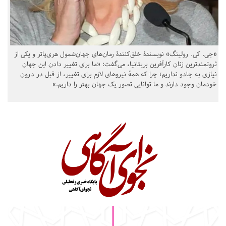
«جی. کی. رولینگ» نویسندهٔ خلق‌کنندهٔ رمان‌های جهان‌شمول هری‌پاتر و یکی از
ثروتمندترین زنان کارآفرین بریتانیا، می‌گفت: «ما برای تغییر دادن این جهان
نیازی به جادو نداریم؛ چرا که همهٔ نیروهای لازم برای تغییر، از قبل در درون
خودمان وجود دارند و ما توانایی تصور یک جهان بهتر را داریم.»