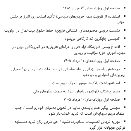
صفحه اول روزنامه‌های 14 مرداد 1405
استفاده از ظرفیت همه جریان‌های سیاسی؛ تأکید استانداری البرز بر نقش
احزاب
نشست بررسی محدوده‌های اکتشافی قزوین؛ حفظ حقوق بیت‌المال در اولویت
کدپستی جایگزین کد کارگاهی می‌شود
افتتاح رسمی آموزشگاه آزاد فنی و حرفه‌ای «تی‌تی» در البرز/گامی نوین در
مهارت‌آموزی حوزه مراقبت و زیبایی
صفحه اول روزنامه‌های 11 مرداد 1405
درخشش یاسمن یزدانی و هانا سلطانی در مسابقات تنیس بانوان / معرفی
برترین‌های انفرادی و دو نفره
اضافه‌برداشت بانک‌ها موتور محرک تورم است
مسیر پرشتاب تکواندوی بانوان البرز به سمت سکوهای ملی
صفحه اول روزنامه‌های 10 مرداد 1405
مجلس پیگیر عدم پایبندی سایپا در تحویل به‌موقع خودرو است / جلب
اعتماد مردم سرمایه‌ای است که نباید خدشه‌دار شود
مهریه قربانی تصمیمات شتاب‌زده نشود / حق شرعی زنان نباید دستمایه
قوانین عجولانه قرار گیرد