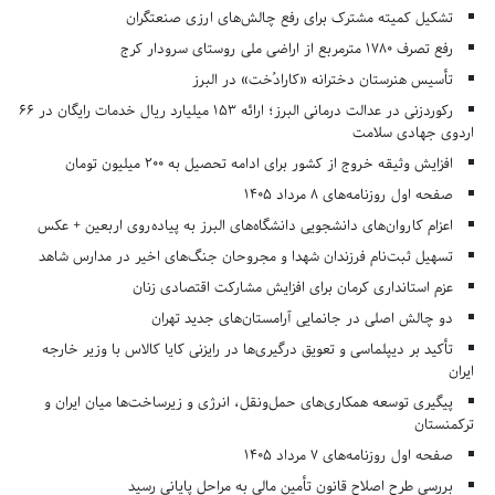
تشکیل کمیته مشترک برای رفع چالش‌های ارزی صنعتگران
رفع تصرف ۱۷۸۰ مترمربع از اراضی ملی روستای سرودار کرج
تأسیس هنرستان دخترانه «کارادُخت» در البرز
رکوردزنی در عدالت درمانی البرز؛ ارائه ۱۵۳ میلیارد ریال خدمات رایگان در ۶۶
اردوی جهادی سلامت
افزایش وثیقه خروج از کشور برای ادامه تحصیل به ۲۰۰ میلیون تومان
صفحه اول روزنامه‌های 8 مرداد 1405
اعزام کاروان‌های دانشجویی دانشگاه‌های البرز به پیاده‌روی اربعین + عکس
تسهیل ثبت‌نام فرزندان شهدا و مجروحان جنگ‌های اخیر در مدارس شاهد
عزم استانداری کرمان برای افزایش مشارکت اقتصادی زنان
دو چالش اصلی در جانمایی آرامستان‌های جدید تهران
تأکید بر دیپلماسی و تعویق درگیری‌ها در رایزنی کایا کالاس با وزیر خارجه
ایران
پیگیری توسعه همکاری‌های حمل‌ونقل، انرژی و زیرساخت‌ها میان ایران و
ترکمنستان
صفحه اول روزنامه‌های 7 مرداد 1405
بررسی طرح اصلاح قانون تأمین مالی به مراحل پایانی رسید