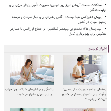
مشکلات صنعت آرایشی البرز زیر ذره‌بین؛ ضرورت تأمین پایدار انرژی برای
تولیدکنندگان
پویش «هیچ‌کس تنها نیست»؛ گامی راهبردی برای مهار سرطان و توسعه
زنجیره درمان در کشور
بیمارستان ۱۳۵ تختخوابی ولیعصر کمالشهر؛ از افتتاح اورژانس تا شمارش
معکوس برای بهره‌برداری کامل
اخبار تولیدی
راهنمای جامع مدیریت مالی مدرن:
یائسگی و چالش‌های شبانه؛ چرا خواب
چگونه زنان با هوش مصنوعی «مدیر
در این دوران دشوار می‌شود؟
ثروت» می‌شوند؟