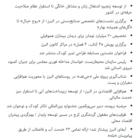
از توسعه زنجیره اشتغال زنان و مشاغل خانگی تا استقرار نظام صلاحیت
حرفه‌ای در کشور
برگزاری نشست‌های تخصصی صنایع‌دستی در البرز؛ از «روح خیال» تا
«گل‌های همیشه بهار»
تخصیص ۲۰ میلیارد تومان برای درمان بیماران هموفیلی
برگزاری پویش «۴ کتاب، ۴ فصل» در مراکز کانون البرز
فراخوان نخستین مسابقه طراحی تمبر کودک منتشر شد
رئیس سازمان محیط‌زیست خواستار مداخله فوری مجلس برای جبران کمبود
نیروی انسانی شد
شتاب‌گیری پروژه ملی «جی‌نف» در روستاهای البرز با محوریت هم‌افزایی
دهیاران و پست
هم‌افزایی اقتصادی در البرز؛ از توسعه زیرساخت‌های آبی تا استقرار میز
خدمت مالیاتی
مرضیه برومند دبیر سی‌ویکمین جشنواره بین‌المللی تئاتر کودک و نوجوان شد
ظرفیت‌های مغفول گردشگری کرج در مسیر توسعه پایدار / بوم‌گردی پیشران
اقتصاد محلی
آبفای البرز پیشتاز شد؛ ارائه تمامی ۲۲ خدمت آب و فاضلاب از طریق
پیام‌رسان «بله»