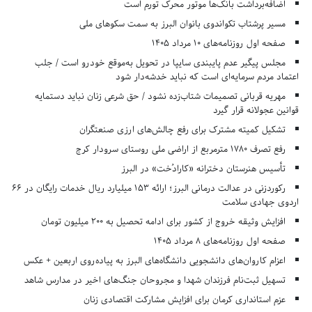
اضافه‌برداشت بانک‌ها موتور محرک تورم است
مسیر پرشتاب تکواندوی بانوان البرز به سمت سکوهای ملی
صفحه اول روزنامه‌های 10 مرداد 1405
مجلس پیگیر عدم پایبندی سایپا در تحویل به‌موقع خودرو است / جلب
اعتماد مردم سرمایه‌ای است که نباید خدشه‌دار شود
مهریه قربانی تصمیمات شتاب‌زده نشود / حق شرعی زنان نباید دستمایه
قوانین عجولانه قرار گیرد
تشکیل کمیته مشترک برای رفع چالش‌های ارزی صنعتگران
رفع تصرف ۱۷۸۰ مترمربع از اراضی ملی روستای سرودار کرج
تأسیس هنرستان دخترانه «کارادُخت» در البرز
رکوردزنی در عدالت درمانی البرز؛ ارائه ۱۵۳ میلیارد ریال خدمات رایگان در ۶۶
اردوی جهادی سلامت
افزایش وثیقه خروج از کشور برای ادامه تحصیل به ۲۰۰ میلیون تومان
صفحه اول روزنامه‌های 8 مرداد 1405
اعزام کاروان‌های دانشجویی دانشگاه‌های البرز به پیاده‌روی اربعین + عکس
تسهیل ثبت‌نام فرزندان شهدا و مجروحان جنگ‌های اخیر در مدارس شاهد
عزم استانداری کرمان برای افزایش مشارکت اقتصادی زنان