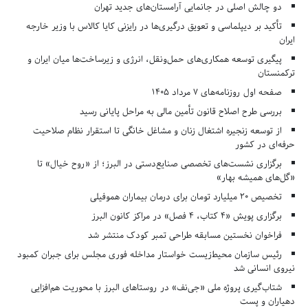
دو چالش اصلی در جانمایی آرامستان‌های جدید تهران
تأکید بر دیپلماسی و تعویق درگیری‌ها در رایزنی کایا کالاس با وزیر خارجه
ایران
پیگیری توسعه همکاری‌های حمل‌ونقل، انرژی و زیرساخت‌ها میان ایران و
ترکمنستان
صفحه اول روزنامه‌های 7 مرداد 1405
بررسی طرح اصلاح قانون تأمین مالی به مراحل پایانی رسید
از توسعه زنجیره اشتغال زنان و مشاغل خانگی تا استقرار نظام صلاحیت
حرفه‌ای در کشور
برگزاری نشست‌های تخصصی صنایع‌دستی در البرز؛ از «روح خیال» تا
«گل‌های همیشه بهار»
تخصیص ۲۰ میلیارد تومان برای درمان بیماران هموفیلی
برگزاری پویش «۴ کتاب، ۴ فصل» در مراکز کانون البرز
فراخوان نخستین مسابقه طراحی تمبر کودک منتشر شد
رئیس سازمان محیط‌زیست خواستار مداخله فوری مجلس برای جبران کمبود
نیروی انسانی شد
شتاب‌گیری پروژه ملی «جی‌نف» در روستاهای البرز با محوریت هم‌افزایی
دهیاران و پست