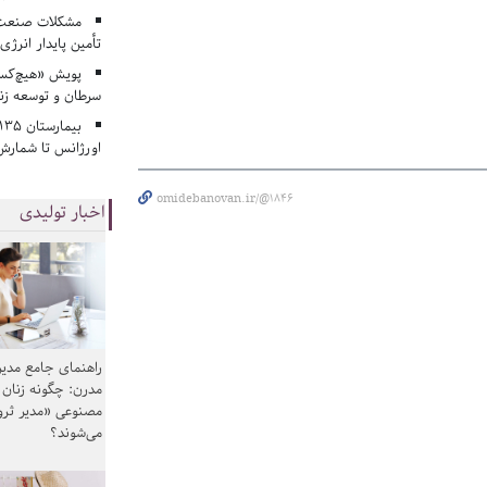
مشکلات صنعت آ
تأمین پایدار انرژی
پویش «هیچ‌کس 
سرطان و توسعه زن
اورژانس تا شمارش 
omidebanovan.ir/@1846
اخبار تولیدی
راهنمای جامع مدیر
مدرن: چگونه زنان
مصنوعی «مدیر ثر
می‌شوند؟