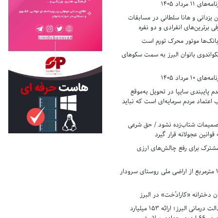
11 مرداد 1405
زدانی و هانا سلطانی در مسابقات
ی برترین‌های انفرادی و دو نفره
بانک‌ها موتور محرک تورم است
کواندوی بانوان البرز به سمت سکوهای
10 مرداد 1405
 پایبندی سایپا در تحویل به‌موقع
عتماد مردم سرمایه‌ای است که نباید
تصمیمات شتاب‌زده نشود / حق شرعی
 قوانین عجولانه قرار گیرد
شترک برای رفع چالش‌های ارزی
رفع تصرف ۱۷۸۰ مترمربع از اراضی ملی روستای سرودار
 دخترانه «کارادُخت» در البرز
رکوردزنی در عدالت درمانی البرز؛ ارائه ۱۵۳ میلیارد