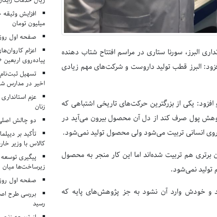
ریال خدمات رایگان در ۶۶ اردوی جها
میلیون تومان
صفحه اول روزنامه‌های 
اعزام کاروان‌ها
نداری البرز، سورنا ستاری در مراسم افتتاح شتاب دهنده
پیاده‌روی اربعین 
فزود: البرز قطب تولید داروست و شرکت‌های مهم زیادی
تسهیل ثبت‌نام
اخیر در مدارس شا
عزم استانداری
افزود: یکی از بزرگترین حرکت‌های تاریخی اشتباهی که
زنان
ژوهش پول صرف کند از دل آن محصول بیرون می‌آید در
دو چالش اصلی 
روی انسانی تربیت می‌شود ولی محصول تولید نمی‌شود.
تأکید بر دیپلما
کالاس با وزیر خارج
برتری هم تربیت شده‌اند اما این کار منجر به محصول
پیگیری توسعه 
زیرساخت‌ها میان ا
ولید نمی‌شود.
صفحه اول روزنامه‌های 
 و خودش وارد آن نشود به جز پژوهش‌های پایه که
بررسی طرح اصلا
رسید