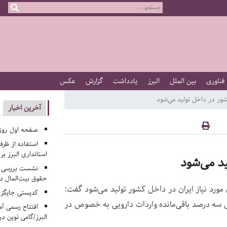
 فناوری
بین الملل
البرز
یادداشت
گزارش
عکس
آخرین اخبار
صفحه اول روزنامه‌های 
استفاده از ظر
استانداری البرز ب
نشست بررسی م
حقوق بیت‌المال در
ور با بیان اینکه ۹۷ درصد از داروهای مورد نیاز ایران در داخل کشور تولید می‌شود گفت:
کدپستی جایگزی
ش سه درصد باقی‌مانده واردات دارویی به خصوص در
افتتاح رسمی آم
البرز/گامی نوین در