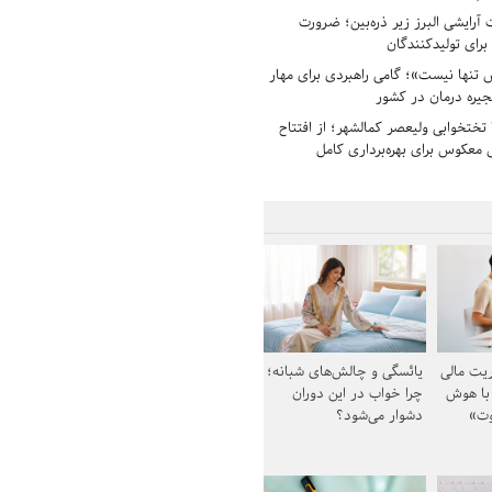
رایشی البرز زیر ذره‌بین؛ ضرورت
 برای تولیدکنندگان
تنها نیست»؛ گامی راهبردی برای مهار
جیره درمان در کشور
بیمارستان ۱۳۵ تختخوابی ولیعصر کمالشهر؛ از افتتاح
معکوس برای بهره‌برداری کامل
یت مالی
یائسگی و چالش‌های شبانه؛
 با هوش
چرا خواب در این دوران
وت»
دشوار می‌شود؟