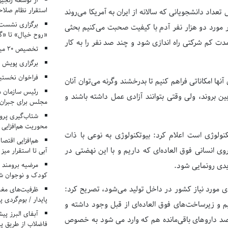
از توسعه زنجیر
استقرار نظام صلا
 تعداد دانشجویانی که سالانه از ایران به آمریکا می‌روند
برگزاری نشست‌
 مورد دو هزار نفر آدم با کیفیت صحبت می‌کنیم بحثی
«روح خیال» تا «گ
مدت کم شرکتی راه اندازی شود و چند صد نفر را به کار
تخصیص ۲۰ میلیارد تومان برای درمان بیماران هموفیلی
برگزاری پویش «۴ کتاب، ۴ فصل» در مراکز کانون ا
فراخوان نخستی
آنها امکاناتی فراهم کنیم تا بدرخشند وگرنه می‌توان آنان
رئیس سازمان م
 بروند، ولی وقتی بتوانند آزادی عمل داشته باشند و
مجلس برای جبران 
شتاب‌گیری پروژ
محوریت هم‌افزایی 
کنولوژی است اعلام کرد: بیوتکنولوژی به نوعی با ذات
هم‌افزایی اقتص
روی انسانی فوق العاده‌ای که داریم و با این نهضتی در
آبی تا استقرار میز
مرضیه برومند د
دی رونمایی شود.
کودک و نوجوان ش
 جمهور در پایان با بیان اینکه 97 درصد داروهای مورد نیاز کشور در داخل تولید می‌شود، تصریح کرد:
ظرفیت‌های مغ
پایدار / بوم‌گردی 
یم و زیرساخت‌های فوق العاده‌ای از قبل وجود داشته و
درصد داروهای باقی‌مانده هم که وارد می شود به خصوص
فاضلاب از طریق پی