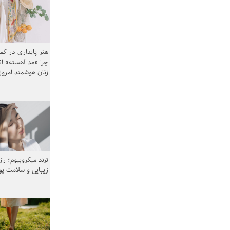
هنر پایداری در کم
چرا «مد آهسته» ا
زنان هوشمند امرو
ترند میکروبیوم؛ را
زیبایی و سلامت پ