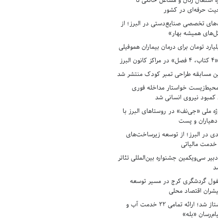
ه اشتغال زنان و مشاغل خانگی تا
حیت حرفه‌ای در کشور
های تخصصی صنایع‌دستی در البرز؛ از
ل‌های همیشه بهار»
لبرز
ن مسابقه طراحی تمبر کودک منتشر شد
حیط‌زیست خواستار مداخله فوری
کمبود نیروی انسانی شد
ه ملی «جی‌نف» در روستاهای البرز با
دهیاران و پست
ادی در البرز؛ از توسعه زیرساخت‌های
 خدمت مالیاتی
بیر سی‌ویکمین جشنواره بین‌المللی تئاتر
د
فول گردشگری کرج در مسیر توسعه
پیشران اقتصاد محلی
آبفای البرز پیشتاز شد؛ ارائه تمامی ۲۲ خدمت آب و
ام‌رسان «بله»