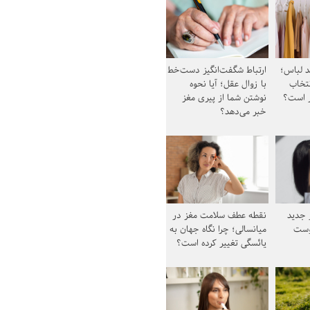
د لباس؛
ارتباط شگفت‌انگیز دست‌خط
نتخاب
با زوال عقل؛ آیا نحوه
ز است؟
نوشتن شما از پیری مغز
خبر می‌دهد؟
ز جدید
نقطه عطف سلامت مغز در
وست
میانسالی؛ چرا نگاه جهان به
یائسگی تغییر کرده است؟