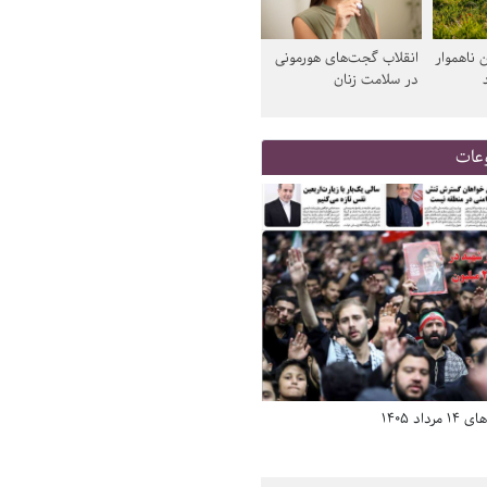
 ناهموار
انقلاب گجت‌های هورمونی
در سلامت زنان
عات
د 1405
صفحه اول روزنامه‌های 14 مرداد 1405