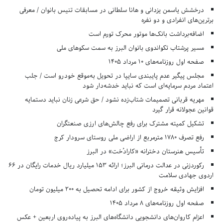
درخشش یاسمن یزدانی و هانا سلطانی در مسابقات تنیس بانوان / معرفی
برترین‌های انفرادی و دو نفره
اضافه‌برداشت بانک‌ها موتور محرک تورم است
مسیر پرشتاب تکواندوی بانوان البرز به سمت سکوهای ملی
صفحه اول روزنامه‌های 10 مرداد 1405
مجلس پیگیر عدم پایبندی سایپا در تحویل به‌موقع خودرو است / جلب
اعتماد مردم سرمایه‌ای است که نباید خدشه‌دار شود
مهریه قربانی تصمیمات شتاب‌زده نشود / حق شرعی زنان نباید دستمایه
قوانین عجولانه قرار گیرد
تشکیل کمیته مشترک برای رفع چالش‌های ارزی صنعتگران
رفع تصرف ۱۷۸۰ مترمربع از اراضی ملی روستای سرودار کرج
تأسیس هنرستان دخترانه «کارادُخت» در البرز
رکوردزنی در عدالت درمانی البرز؛ ارائه ۱۵۳ میلیارد ریال خدمات رایگان در ۶۶
اردوی جهادی سلامت
افزایش وثیقه خروج از کشور برای ادامه تحصیل به ۲۰۰ میلیون تومان
صفحه اول روزنامه‌های 8 مرداد 1405
اعزام کاروان‌های دانشجویی دانشگاه‌های البرز به پیاده‌روی اربعین + عکس