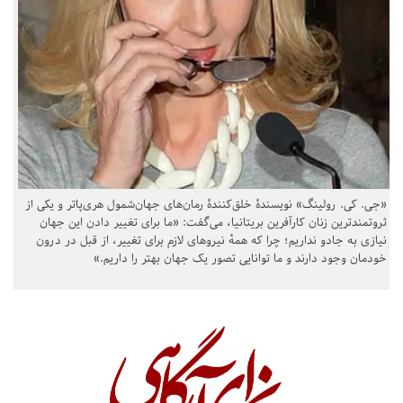
«جی. کی. رولینگ» نویسندهٔ خلق‌کنندهٔ رمان‌های جهان‌شمول هری‌پاتر و یکی از
ثروتمندترین زنان کارآفرین بریتانیا، می‌گفت: «ما برای تغییر دادن این جهان
نیازی به جادو نداریم؛ چرا که همهٔ نیروهای لازم برای تغییر، از قبل در درون
خودمان وجود دارند و ما توانایی تصور یک جهان بهتر را داریم.»