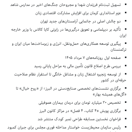
تسهیل ثبت‌نام فرزندان شهدا و مجروحان جنگ‌های اخیر در مدارس شاهد
عزم استانداری کرمان برای افزایش مشارکت اقتصادی زنان
دو چالش اصلی در جانمایی آرامستان‌های جدید تهران
تأکید بر دیپلماسی و تعویق درگیری‌ها در رایزنی کایا کالاس با وزیر خارجه
ایران
پیگیری توسعه همکاری‌های حمل‌ونقل، انرژی و زیرساخت‌ها میان ایران و
ترکمنستان
صفحه اول روزنامه‌های 7 مرداد 1405
بررسی طرح اصلاح قانون تأمین مالی به مراحل پایانی رسید
از توسعه زنجیره اشتغال زنان و مشاغل خانگی تا استقرار نظام صلاحیت
حرفه‌ای در کشور
برگزاری نشست‌های تخصصی صنایع‌دستی در البرز؛ از «روح خیال» تا
«گل‌های همیشه بهار»
تخصیص ۲۰ میلیارد تومان برای درمان بیماران هموفیلی
برگزاری پویش «۴ کتاب، ۴ فصل» در مراکز کانون البرز
فراخوان نخستین مسابقه طراحی تمبر کودک منتشر شد
رئیس سازمان محیط‌زیست خواستار مداخله فوری مجلس برای جبران کمبود