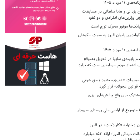
11 مرداد 1405
زدانی و هانا سلطانی در مسابقات
ی برترین‌های انفرادی و دو نفره
بانک‌ها موتور محرک تورم است
کواندوی بانوان البرز به سمت سکوهای
10 مرداد 1405
 پایبندی سایپا در تحویل به‌موقع
عتماد مردم سرمایه‌ای است که نباید
تصمیمات شتاب‌زده نشود / حق شرعی
 قوانین عجولانه قرار گیرد
شترک برای رفع چالش‌های ارزی
رفع تصرف ۱۷۸۰ مترمربع از اراضی ملی روستای سرودار
 دخترانه «کارادُخت» در البرز
رکوردزنی در عدالت درمانی البرز؛ ارائه ۱۵۳ میلیارد