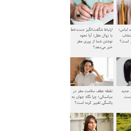
د لباس؛
ارتباط شگفت‌انگیز دست‌خط
نتخاب
با زوال عقل؛ آیا نحوه
ز است؟
نوشتن شما از پیری مغز
خبر می‌دهد؟
ز جدید
نقطه عطف سلامت مغز در
وست
میانسالی؛ چرا نگاه جهان به
یائسگی تغییر کرده است؟