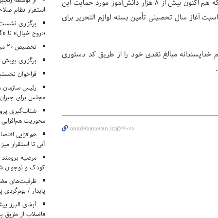
از توسعه زنجیر
نکه هم اکنون بیش از
۸
هزار دانش‌آموز مورد حمایت این
استقرار نظام صلا
بت آغاز سال تحصیلی تأمین بسته لوازم التحریر برای
برگزاری نشست‌
«روح خیال» تا «گ
تخصیص ۲۰ میلیارد تومان برای درمان بیماران هموفیلی
ام خداپسندانه مبالغ نقدی خود را از طریق کد دستوری
برگزاری پویش «۴ کتاب، ۴ فصل» در مراکز کانون ا
فراخوان نخستی
رئیس سازمان م
مجلس برای جبران 
شتاب‌گیری پروژ
محوریت هم‌افزایی 
omidebanovan.ir/@19078
هم‌افزایی اقتص
آبی تا استقرار میز
مرضیه برومند د
کودک و نوجوان ش
ظرفیت‌های مغ
پایدار / بوم‌گردی 
فاضلاب از طریق پی