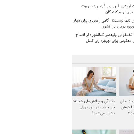
رایشی البرز زیر ذره‌بین؛ ضرورت
 برای تولیدکنندگان
تنها نیست»؛ گامی راهبردی برای مهار
جیره درمان در کشور
بیمارستان ۱۳۵ تختخوابی ولیعصر کمالشهر؛ از افتتاح
معکوس برای بهره‌برداری کامل
یت مالی
یائسگی و چالش‌های شبانه؛
 با هوش
چرا خواب در این دوران
وت»
دشوار می‌شود؟