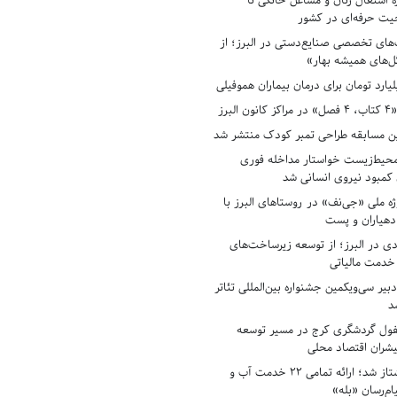
ه اشتغال زنان و مشاغل خانگی تا
حیت حرفه‌ای در کشور
های تخصصی صنایع‌دستی در البرز؛ از
ل‌های همیشه بهار»
لبرز
ن مسابقه طراحی تمبر کودک منتشر شد
حیط‌زیست خواستار مداخله فوری
کمبود نیروی انسانی شد
ه ملی «جی‌نف» در روستاهای البرز با
دهیاران و پست
ادی در البرز؛ از توسعه زیرساخت‌های
 خدمت مالیاتی
بیر سی‌ویکمین جشنواره بین‌المللی تئاتر
د
فول گردشگری کرج در مسیر توسعه
پیشران اقتصاد محلی
آبفای البرز پیشتاز شد؛ ارائه تمامی ۲۲ خدمت آب و
ام‌رسان «بله»