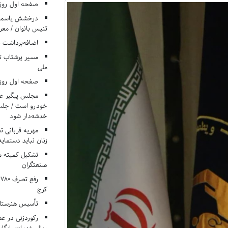
صفحه اول روزنامه‌های 
درخشش یاسمن ی
تنیس بانوان / معرف
اضافه‌برداشت 
مسیر پرشتاب ت
ملی
صفحه اول روزنامه‌های 
مجلس پیگیر عدم
خودرو است / جلب ا
خدشه‌دار شود
مهریه قربانی 
زنان نباید دستمایه
تشکیل کمیته م
صنعتگران
کرج
تأسیس هنرستان