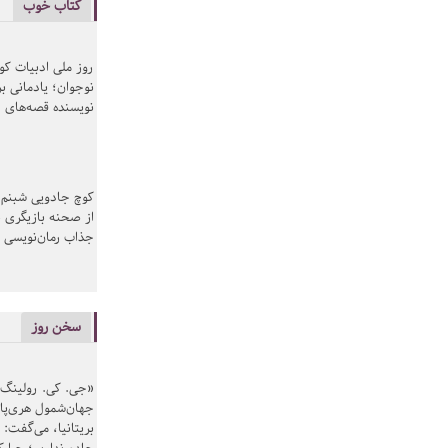
کتاب خوب
روز ملی ادبیات ک
نوجوان؛ یادمانی بر
نویسنده قصه‌های 
کوچ جادویی شبنم 
از صحنه بازیگری ب
جذاب رمان‌نویسی
سخن روز
«جی. کی. رولینگ» ن
جهان‌شمول هری‌پاتر
بریتانیا، می‌گفت: 