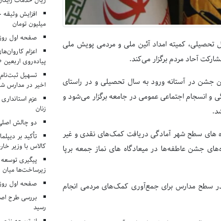
ریال خدمات رایگان در ۶۶ اردوی جها
میلیون تومان
صفحه اول روزنامه‌های 
 تحصیلی، کمیته امداد آئین ملی و مردمی پویش ملی
اعزام کاروان‌ها
ارکت آحاد مردم برگزار می‌کند.
پیاده‌روی اربعین 
تسهیل ثبت‌نام
 این جشن در آستانه ورود به سال تحصیلی و در راستای
اخیر در مدارس شا
 و انسجام اجتماعی عمومی در جامعه برگزار می‌شود و
عزم استانداری
زنان
د.
دو چالش اصلی 
ایگاه‌ های سطح شهر آمادگی دریافت کمک‌های نقدی و غیر
تأکید بر دیپلما
کالاس با وزیر خارج
‌‌های جشن عاطفه‌ها در میعادگاه‌ های نماز جمعه برپا
پیگیری توسعه 
زیرساخت‌ها میان ا
صفحه اول روزنامه‌های 
در سطح مدارس برای جمع‌آوری کمک‌های مردمی انجام
بررسی طرح اصلا
رسید