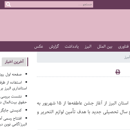
 فناوری
بین الملل
البرز
یادداشت
گزارش
عکس
برز
آخرین اخبار
صفحه اول روزنامه‌های 
استفاده از ظر
استانداری البرز ب
نشست بررسی م
حقوق بیت‌المال در
رئیس اداره روابط عمومی و اطلاع رسانی کمیته امداد امام خمینی (ره) استان البرز از آغاز جشن عاطفه‌ها از ۱۵ شهریور به
کدپستی جایگزی
سال تحصیلی جدید با هدف تأمین لوازم التحریر و
افتتاح رسمی آم
البرز/گامی نوین در