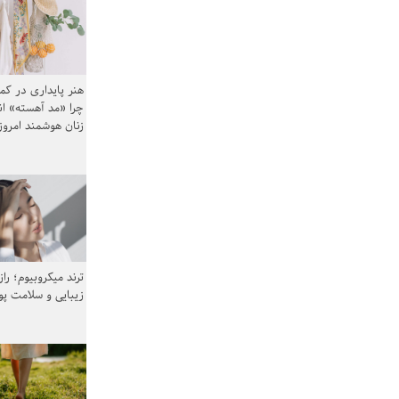
هنر پایداری در کم
چرا «مد آهسته» ا
زنان هوشمند امرو
ترند میکروبیوم؛ را
زیبایی و سلامت پ