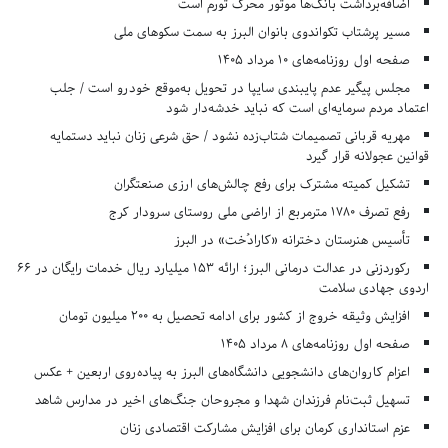
اضافه‌برداشت بانک‌ها موتور محرک تورم است
مسیر پرشتاب تکواندوی بانوان البرز به سمت سکوهای ملی
صفحه اول روزنامه‌های 10 مرداد 1405
مجلس پیگیر عدم پایبندی سایپا در تحویل به‌موقع خودرو است / جلب
اعتماد مردم سرمایه‌ای است که نباید خدشه‌دار شود
مهریه قربانی تصمیمات شتاب‌زده نشود / حق شرعی زنان نباید دستمایه
قوانین عجولانه قرار گیرد
تشکیل کمیته مشترک برای رفع چالش‌های ارزی صنعتگران
رفع تصرف ۱۷۸۰ مترمربع از اراضی ملی روستای سرودار کرج
تأسیس هنرستان دخترانه «کارادُخت» در البرز
رکوردزنی در عدالت درمانی البرز؛ ارائه ۱۵۳ میلیارد ریال خدمات رایگان در ۶۶
اردوی جهادی سلامت
افزایش وثیقه خروج از کشور برای ادامه تحصیل به ۲۰۰ میلیون تومان
صفحه اول روزنامه‌های 8 مرداد 1405
اعزام کاروان‌های دانشجویی دانشگاه‌های البرز به پیاده‌روی اربعین + عکس
تسهیل ثبت‌نام فرزندان شهدا و مجروحان جنگ‌های اخیر در مدارس شاهد
عزم استانداری کرمان برای افزایش مشارکت اقتصادی زنان