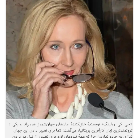
«جی. کی. رولینگ» نویسندهٔ خلق‌کنندهٔ رمان‌های جهان‌شمول هری‌پاتر و یکی از
ثروتمندترین زنان کارآفرین بریتانیا، می‌گفت: «ما برای تغییر دادن این جهان
نیازی به جادو نداریم؛ چرا که همهٔ نیروهای لازم برای تغییر، از قبل در درون