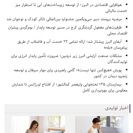
هم‌افزایی اقتصادی در البرز؛ از توسعه زیرساخت‌های آبی تا استقرار میز
خدمت مالیاتی
مرضیه برومند دبیر سی‌ویکمین جشنواره بین‌المللی تئاتر کودک و نوجوان شد
ظرفیت‌های مغفول گردشگری کرج در مسیر توسعه پایدار / بوم‌گردی پیشران
اقتصاد محلی
آبفای البرز پیشتاز شد؛ ارائه تمامی ۲۲ خدمت آب و فاضلاب از طریق
پیام‌رسان «بله»
مشکلات صنعت آرایشی البرز زیر ذره‌بین؛ ضرورت تأمین پایدار انرژی برای
تولیدکنندگان
پویش «هیچ‌کس تنها نیست»؛ گامی راهبردی برای مهار سرطان و توسعه
زنجیره درمان در کشور
بیمارستان ۱۳۵ تختخوابی ولیعصر کمالشهر؛ از افتتاح اورژانس تا شمارش
معکوس برای بهره‌برداری کامل
اخبار تولیدی