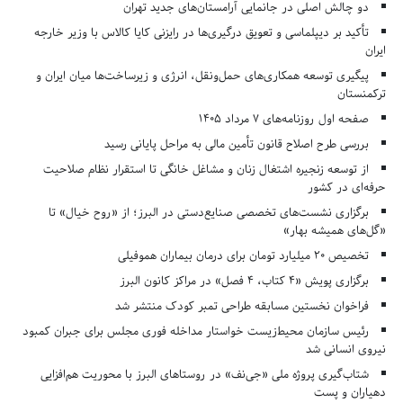
دو چالش اصلی در جانمایی آرامستان‌های جدید تهران
تأکید بر دیپلماسی و تعویق درگیری‌ها در رایزنی کایا کالاس با وزیر خارجه
ایران
پیگیری توسعه همکاری‌های حمل‌ونقل، انرژی و زیرساخت‌ها میان ایران و
ترکمنستان
صفحه اول روزنامه‌های 7 مرداد 1405
بررسی طرح اصلاح قانون تأمین مالی به مراحل پایانی رسید
از توسعه زنجیره اشتغال زنان و مشاغل خانگی تا استقرار نظام صلاحیت
حرفه‌ای در کشور
برگزاری نشست‌های تخصصی صنایع‌دستی در البرز؛ از «روح خیال» تا
«گل‌های همیشه بهار»
تخصیص ۲۰ میلیارد تومان برای درمان بیماران هموفیلی
برگزاری پویش «۴ کتاب، ۴ فصل» در مراکز کانون البرز
فراخوان نخستین مسابقه طراحی تمبر کودک منتشر شد
رئیس سازمان محیط‌زیست خواستار مداخله فوری مجلس برای جبران کمبود
نیروی انسانی شد
شتاب‌گیری پروژه ملی «جی‌نف» در روستاهای البرز با محوریت هم‌افزایی
دهیاران و پست