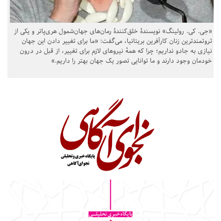
«جی. کی. رولینگ» نویسندهٔ خلق‌کنندهٔ رمان‌های جهان‌شمول هری‌پاتر و یکی از
ثروتمندترین زنان کارآفرین بریتانیا، می‌گفت: «ما برای تغییر دادن این جهان
نیازی به جادو نداریم؛ چرا که همهٔ نیروهای لازم برای تغییر، از قبل در درون
خودمان وجود دارند و ما توانایی تصور یک جهان بهتر را داریم.»