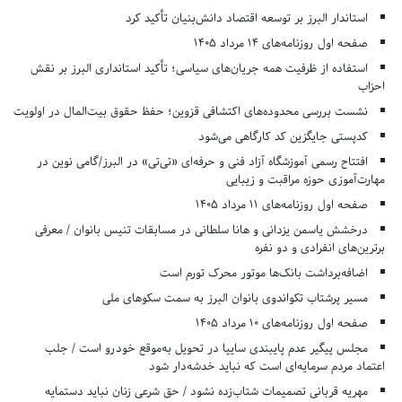
استاندار البرز بر توسعه اقتصاد دانش‌بنیان تأکید کرد
صفحه اول روزنامه‌های 14 مرداد 1405
استفاده از ظرفیت همه جریان‌های سیاسی؛ تأکید استانداری البرز بر نقش
احزاب
نشست بررسی محدوده‌های اکتشافی قزوین؛ حفظ حقوق بیت‌المال در اولویت
کدپستی جایگزین کد کارگاهی می‌شود
افتتاح رسمی آموزشگاه آزاد فنی و حرفه‌ای «تی‌تی» در البرز/گامی نوین در
مهارت‌آموزی حوزه مراقبت و زیبایی
صفحه اول روزنامه‌های 11 مرداد 1405
درخشش یاسمن یزدانی و هانا سلطانی در مسابقات تنیس بانوان / معرفی
برترین‌های انفرادی و دو نفره
اضافه‌برداشت بانک‌ها موتور محرک تورم است
مسیر پرشتاب تکواندوی بانوان البرز به سمت سکوهای ملی
صفحه اول روزنامه‌های 10 مرداد 1405
مجلس پیگیر عدم پایبندی سایپا در تحویل به‌موقع خودرو است / جلب
اعتماد مردم سرمایه‌ای است که نباید خدشه‌دار شود
مهریه قربانی تصمیمات شتاب‌زده نشود / حق شرعی زنان نباید دستمایه