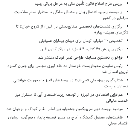
بررسی طرح اصلاح قانون تأمین مالی به مراحل پایانی رسید
از توسعه زنجیره اشتغال زنان و مشاغل خانگی تا استقرار نظام صلاحیت
حرفه‌ای در کشور
برگزاری نشست‌های تخصصی صنایع‌دستی در البرز؛ از «روح خیال» تا
«گل‌های همیشه بهار»
تخصیص ۲۰ میلیارد تومان برای درمان بیماران هموفیلی
برگزاری پویش «۴ کتاب، ۴ فصل» در مراکز کانون البرز
فراخوان نخستین مسابقه طراحی تمبر کودک منتشر شد
رئیس سازمان محیط‌زیست خواستار مداخله فوری مجلس برای جبران کمبود
نیروی انسانی شد
شتاب‌گیری پروژه ملی «جی‌نف» در روستاهای البرز با محوریت هم‌افزایی
دهیاران و پست
هم‌افزایی اقتصادی در البرز؛ از توسعه زیرساخت‌های آبی تا استقرار میز
خدمت مالیاتی
مرضیه برومند دبیر سی‌ویکمین جشنواره بین‌المللی تئاتر کودک و نوجوان شد
ظرفیت‌های مغفول گردشگری کرج در مسیر توسعه پایدار / بوم‌گردی پیشران
اقتصاد محلی