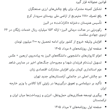
قوانین عجولانه قرار گیرد
تشکیل کمیته مشترک برای رفع چالش‌های ارزی صنعتگران
رفع تصرف ۱۷۸۰ مترمربع از اراضی ملی روستای سرودار کرج
تأسیس هنرستان دخترانه «کارادُخت» در البرز
رکوردزنی در عدالت درمانی البرز؛ ارائه ۱۵۳ میلیارد ریال خدمات رایگان در ۶۶
اردوی جهادی سلامت
افزایش وثیقه خروج از کشور برای ادامه تحصیل به ۲۰۰ میلیون تومان
صفحه اول روزنامه‌های 8 مرداد 1405
اعزام کاروان‌های دانشجویی دانشگاه‌های البرز به پیاده‌روی اربعین + عکس
تسهیل ثبت‌نام فرزندان شهدا و مجروحان جنگ‌های اخیر در مدارس شاهد
عزم استانداری کرمان برای افزایش مشارکت اقتصادی زنان
دو چالش اصلی در جانمایی آرامستان‌های جدید تهران
تأکید بر دیپلماسی و تعویق درگیری‌ها در رایزنی کایا کالاس با وزیر خارجه
ایران
پیگیری توسعه همکاری‌های حمل‌ونقل، انرژی و زیرساخت‌ها میان ایران و
ترکمنستان
صفحه اول روزنامه‌های 7 مرداد 1405