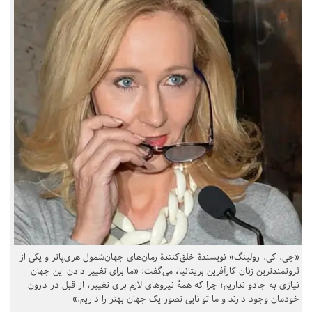
«جی. کی. رولینگ» نویسندهٔ خلق‌کنندهٔ رمان‌های جهان‌شمول هری‌پاتر و یکی از
ثروتمندترین زنان کارآفرین بریتانیا، می‌گفت: «ما برای تغییر دادن این جهان
نیازی به جادو نداریم؛ چرا که همهٔ نیروهای لازم برای تغییر، از قبل در درون
خودمان وجود دارند و ما توانایی تصور یک جهان بهتر را داریم.»