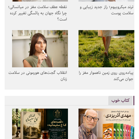
ترند میکروبیوم؛ راز جدید زیبایی و
نقطه عطف سلامت مغز در میانسالی؛
سلامت پوست
چرا نگاه جهان به یائسگی تغییر کرده
است؟
پیاده‌روی روی زمین ناهموار مغز را
انقلاب گجت‌های هورمونی در سلامت
جوان می‌کند
زنان
کتاب خوب