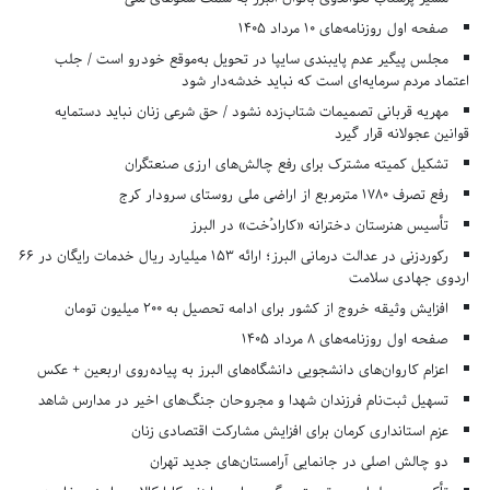
صفحه اول روزنامه‌های 10 مرداد 1405
مجلس پیگیر عدم پایبندی سایپا در تحویل به‌موقع خودرو است / جلب
اعتماد مردم سرمایه‌ای است که نباید خدشه‌دار شود
مهریه قربانی تصمیمات شتاب‌زده نشود / حق شرعی زنان نباید دستمایه
قوانین عجولانه قرار گیرد
تشکیل کمیته مشترک برای رفع چالش‌های ارزی صنعتگران
رفع تصرف ۱۷۸۰ مترمربع از اراضی ملی روستای سرودار کرج
تأسیس هنرستان دخترانه «کارادُخت» در البرز
رکوردزنی در عدالت درمانی البرز؛ ارائه ۱۵۳ میلیارد ریال خدمات رایگان در ۶۶
اردوی جهادی سلامت
افزایش وثیقه خروج از کشور برای ادامه تحصیل به ۲۰۰ میلیون تومان
صفحه اول روزنامه‌های 8 مرداد 1405
اعزام کاروان‌های دانشجویی دانشگاه‌های البرز به پیاده‌روی اربعین + عکس
تسهیل ثبت‌نام فرزندان شهدا و مجروحان جنگ‌های اخیر در مدارس شاهد
عزم استانداری کرمان برای افزایش مشارکت اقتصادی زنان
دو چالش اصلی در جانمایی آرامستان‌های جدید تهران