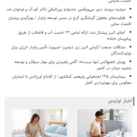
خدمت مالیاتی
مرضیه برومند دبیر سی‌ویکمین جشنواره بین‌المللی تئاتر کودک و نوجوان شد
ظرفیت‌های مغفول گردشگری کرج در مسیر توسعه پایدار / بوم‌گردی پیشران
اقتصاد محلی
آبفای البرز پیشتاز شد؛ ارائه تمامی ۲۲ خدمت آب و فاضلاب از طریق
پیام‌رسان «بله»
مشکلات صنعت آرایشی البرز زیر ذره‌بین؛ ضرورت تأمین پایدار انرژی برای
تولیدکنندگان
پویش «هیچ‌کس تنها نیست»؛ گامی راهبردی برای مهار سرطان و توسعه
زنجیره درمان در کشور
بیمارستان ۱۳۵ تختخوابی ولیعصر کمالشهر؛ از افتتاح اورژانس تا شمارش
معکوس برای بهره‌برداری کامل
اخبار تولیدی