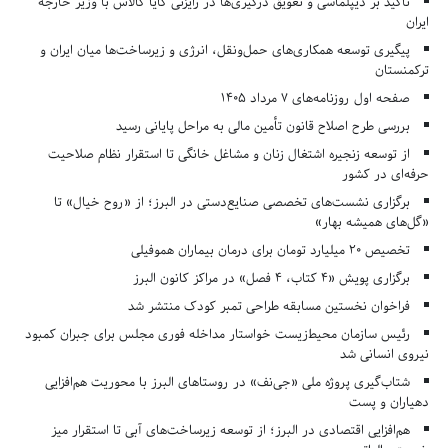
تأکید بر دیپلماسی و تعویق درگیری‌ها در رایزنی کایا کالاس با وزیر خارجه
ایران
پیگیری توسعه همکاری‌های حمل‌ونقل، انرژی و زیرساخت‌ها میان ایران و
ترکمنستان
صفحه اول روزنامه‌های 7 مرداد 1405
بررسی طرح اصلاح قانون تأمین مالی به مراحل پایانی رسید
از توسعه زنجیره اشتغال زنان و مشاغل خانگی تا استقرار نظام صلاحیت
حرفه‌ای در کشور
برگزاری نشست‌های تخصصی صنایع‌دستی در البرز؛ از «روح خیال» تا
«گل‌های همیشه بهار»
تخصیص ۲۰ میلیارد تومان برای درمان بیماران هموفیلی
برگزاری پویش «۴ کتاب، ۴ فصل» در مراکز کانون البرز
فراخوان نخستین مسابقه طراحی تمبر کودک منتشر شد
رئیس سازمان محیط‌زیست خواستار مداخله فوری مجلس برای جبران کمبود
نیروی انسانی شد
شتاب‌گیری پروژه ملی «جی‌نف» در روستاهای البرز با محوریت هم‌افزایی
دهیاران و پست
هم‌افزایی اقتصادی در البرز؛ از توسعه زیرساخت‌های آبی تا استقرار میز