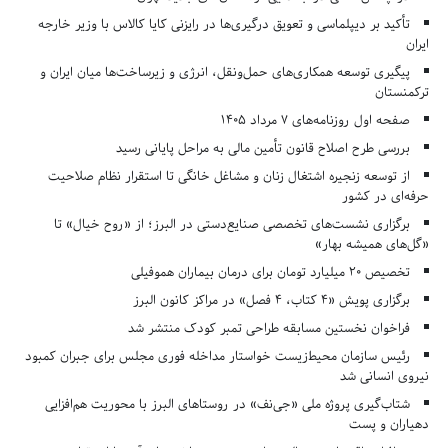
تأکید بر دیپلماسی و تعویق درگیری‌ها در رایزنی کایا کالاس با وزیر خارجه
ایران
پیگیری توسعه همکاری‌های حمل‌ونقل، انرژی و زیرساخت‌ها میان ایران و
ترکمنستان
صفحه اول روزنامه‌های 7 مرداد 1405
بررسی طرح اصلاح قانون تأمین مالی به مراحل پایانی رسید
از توسعه زنجیره اشتغال زنان و مشاغل خانگی تا استقرار نظام صلاحیت
حرفه‌ای در کشور
برگزاری نشست‌های تخصصی صنایع‌دستی در البرز؛ از «روح خیال» تا
«گل‌های همیشه بهار»
تخصیص ۲۰ میلیارد تومان برای درمان بیماران هموفیلی
برگزاری پویش «۴ کتاب، ۴ فصل» در مراکز کانون البرز
فراخوان نخستین مسابقه طراحی تمبر کودک منتشر شد
رئیس سازمان محیط‌زیست خواستار مداخله فوری مجلس برای جبران کمبود
نیروی انسانی شد
شتاب‌گیری پروژه ملی «جی‌نف» در روستاهای البرز با محوریت هم‌افزایی
دهیاران و پست