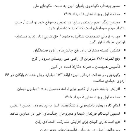
مسیر پرشتاب تکواندوی بانوان البرز به سمت سکوهای ملی
صفحه اول روزنامه‌های 10 مرداد 1405
مجلس پیگیر عدم پایبندی سایپا در تحویل به‌موقع خودرو است / جلب
اعتماد مردم سرمایه‌ای است که نباید خدشه‌دار شود
مهریه قربانی تصمیمات شتاب‌زده نشود / حق شرعی زنان نباید دستمایه
قوانین عجولانه قرار گیرد
تشکیل کمیته مشترک برای رفع چالش‌های ارزی صنعتگران
رفع تصرف ۱۷۸۰ مترمربع از اراضی ملی روستای سرودار کرج
تأسیس هنرستان دخترانه «کارادُخت» در البرز
رکوردزنی در عدالت درمانی البرز؛ ارائه ۱۵۳ میلیارد ریال خدمات رایگان در ۶۶
اردوی جهادی سلامت
افزایش وثیقه خروج از کشور برای ادامه تحصیل به ۲۰۰ میلیون تومان
صفحه اول روزنامه‌های 8 مرداد 1405
اعزام کاروان‌های دانشجویی دانشگاه‌های البرز به پیاده‌روی اربعین + عکس
تسهیل ثبت‌نام فرزندان شهدا و مجروحان جنگ‌های اخیر در مدارس شاهد
عزم استانداری کرمان برای افزایش مشارکت اقتصادی زنان
دو چالش اصلی در جانمایی آرامستان‌های جدید تهران