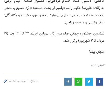
کاظمی، دستیار صدا: حسام مژدهی‌نیا، دستیار صحنه: میثم کرمی،
تدارکات: علیرضا حکیم زاده، فیلمبردار پشت صحنه: فائزه حسینی، منشی
صحنه: بنفشه ابراهیمی، طراح پوستر: محسن نوربخش، تهیه‌کنندگان:
بابک رضایی و مرضیه ریاحی.
ششمین جشنواره جهانی فیلم‌های زنان دوبلین ایرلند ۲۲ تا ۲۴ اوت (۳۱
مرداد تا ۲ شهریور) برگزار شد.
انتهای پیام/
کدخبر:
2015
omidebanovan.ir/@2015