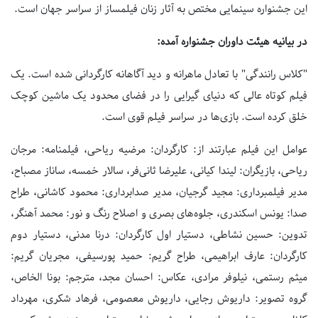
این جشنواره سینمایی مختص به آثار زنان فیلمساز از سراسر جهان است.
در بیانیه هیئت داوران جشنواره آمده:
"کلاس رانندگی" با تعادل ماهرانه و دید آگاهانه کارگردانی شده است. یک
فیلم کوتاه عالی که دنیای گیرایی را در فضای محدود یک ماشین کوچک
خلق کرده است. بازی‌ها در سراسر فیلم قوی است.
عوامل این فیلم عبارتند از: کارگردان: مرضیه ریاحی، فیلمنامه: مرجان
ریاحی، بازیگران: لیندا کیانی، علیرضا ثانی‌فر، سالار خمسه، ساناز مصباح،
مدیر فیلمبرداری: مجید گرجیان، مدیر صدابرداری: محمود کاشانی، طراح
صدا: یونس اسکندری، جلوه‌های بصری و اصلاح رنگ و نور: محمد آهنگر،
تدوین: حسین نشاطی، دستیار اول کارگردان: درنا مدنی، دستیار دوم
کارگردان: عارف ابراهیمی، طراح گریم: حمید پورسیفی، مجریان گریم:
میثم رستمی، نیلوفر مرادی، عکاس: احسان مجد، مترجم: بونا الخاص،
گروه تصویر: داریوش رجایی، داریوش معصومی، فرهاد شکری، مهرداد