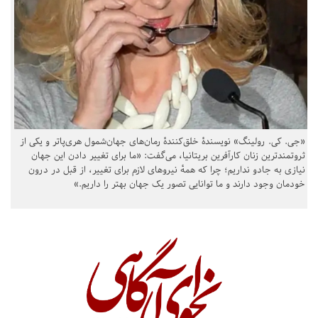
«جی. کی. رولینگ» نویسندهٔ خلق‌کنندهٔ رمان‌های جهان‌شمول هری‌پاتر و یکی از
ثروتمندترین زنان کارآفرین بریتانیا، می‌گفت: «ما برای تغییر دادن این جهان
نیازی به جادو نداریم؛ چرا که همهٔ نیروهای لازم برای تغییر، از قبل در درون
خودمان وجود دارند و ما توانایی تصور یک جهان بهتر را داریم.»