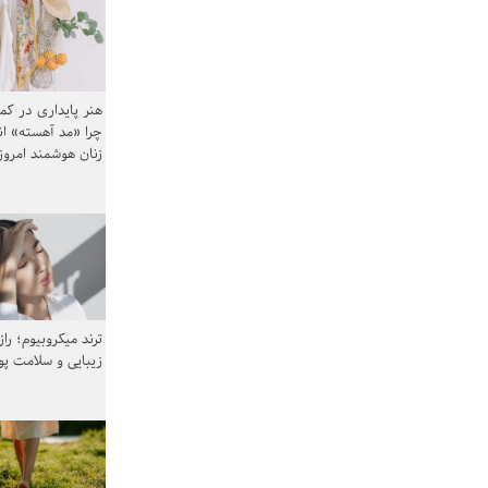
هنر پایداری در کم
چرا «مد آهسته» ا
زنان هوشمند امرو
ترند میکروبیوم؛ را
زیبایی و سلامت پ