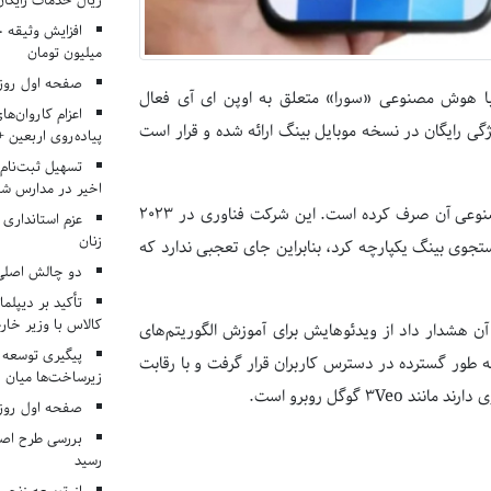
ریال خدمات رایگان در ۶۶ اردوی جها
میلیون تومان
صفحه اول روزنامه‌های 
ا هوش مصنوعی «سورا» متعلق به اوپن ای آی فعال
اعزام کاروان‌ها
گی رایگان در نسخه موبایل بینگ ارائه شده و قرار است
پیاده‌روی اربعین 
تسهیل ثبت‌نام
اخیر در مدارس شا
مصنوعی آن صرف کرده است. این شرکت فناوری در
۲۰۲۳
عزم استانداری
زنان
تجوی بینگ یکپارچه کرد، بنابراین جای تعجبی ندارد که
دو چالش اصلی 
تأکید بر دیپلما
کالاس با وزیر خارج
ه آن هشدار داد از ویدئوهایش برای آموزش الگوریتم‌های
پیگیری توسعه 
طور گسترده در دسترس کاربران قرار گرفت و با رقابت
زیرساخت‌ها میان ا
 دارند مانند
Veo
۳
گوگل روبرو است.
صفحه اول روزنامه‌های 
بررسی طرح اصلا
رسید