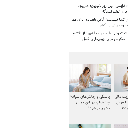
رایشی البرز زیر ذره‌بین؛ ضرورت
 برای تولیدکنندگان
تنها نیست»؛ گامی راهبردی برای مهار
جیره درمان در کشور
بیمارستان ۱۳۵ تختخوابی ولیعصر کمالشهر؛ از افتتاح
معکوس برای بهره‌برداری کامل
یت مالی
یائسگی و چالش‌های شبانه؛
 با هوش
چرا خواب در این دوران
وت»
دشوار می‌شود؟