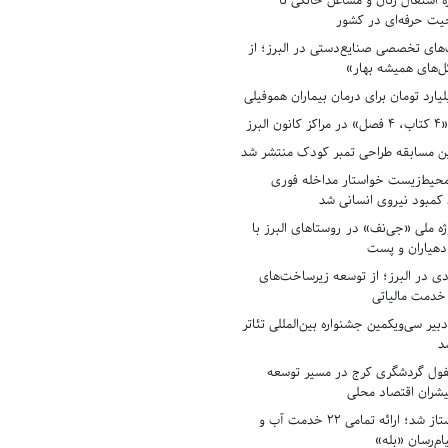
ه اشتغال زنان و مشاغل خانگی تا
حیت حرفه‌ای در کشور
های تخصصی صنایع‌دستی در البرز؛ از
ل‌های همیشه بهار»
لبرز
ن مسابقه طراحی تمبر کودک منتشر شد
حیط‌زیست خواستار مداخله فوری
کمبود نیروی انسانی شد
ه ملی «جی‌نف» در روستاهای البرز با
دهیاران و پست
ادی در البرز؛ از توسعه زیرساخت‌های
 خدمت مالیاتی
بیر سی‌ویکمین جشنواره بین‌المللی تئاتر
د
فول گردشگری کرج در مسیر توسعه
پیشران اقتصاد محلی
آبفای البرز پیشتاز شد؛ ارائه تمامی ۲۲ خدمت آب و
ام‌رسان «بله»