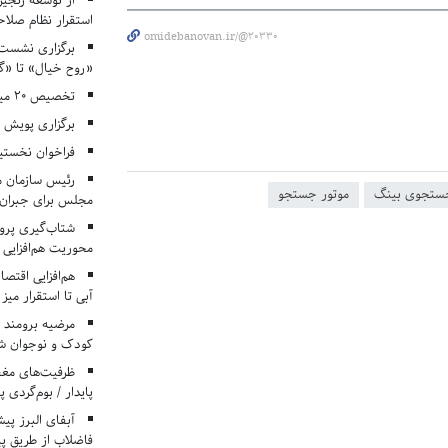
از توسعه زنجیر
استقرار نظام صلا
omidebanovan.ir/@20330
برگزاری نشست‌
«روح خیال» تا «گ
تخصیص ۲۰ میلیارد تومان برای درمان بیماران هموفیلی
برگزاری پویش «۴ کتاب، ۴ فصل» در مراکز کانون ا
فراخوان نخستی
رئیس سازمان م
جستجوی بینگ
موتور جستجو
مجلس برای جبران 
شتاب‌گیری پروژ
محوریت هم‌افزایی 
هم‌افزایی اقتص
آبی تا استقرار میز
مرضیه برومند د
کودک و نوجوان ش
ظرفیت‌های مغ
پایدار / بوم‌گردی 
فاضلاب از طریق پی