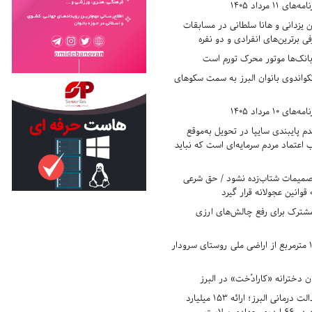
11 مرداد 1405
زدانی و هانا سلطانی در مسابقات
ی برترین‌های انفرادی و دو نفره
بانک‌ها موتور محرک تورم است
کواندوی بانوان البرز به سمت سکوهای
10 مرداد 1405
 پایبندی سایپا در تحویل به‌موقع
عتماد مردم سرمایه‌ای است که نباید
تصمیمات شتاب‌زده نشود / حق شرعی
 قوانین عجولانه قرار گیرد
شترک برای رفع چالش‌های ارزی
رفع تصرف ۱۷۸۰ مترمربع از اراضی ملی روستای سرودار
 دخترانه «کارادُخت» در البرز
رکوردزنی در عدالت درمانی البرز؛ ارائه ۱۵۳ میلیارد