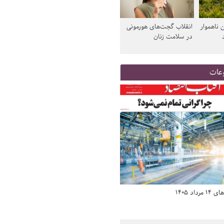
 ناهموار
انقلاب گجت‌های هورمونی
در سلامت زنان
عات
د 1405
صفحه اول روزنامه‌های 14 مرداد 1405