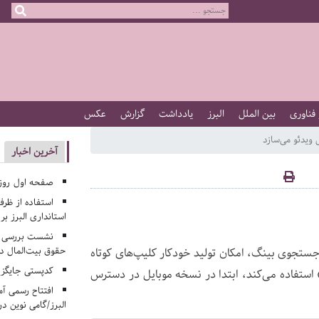
 فناوری
بین الملل
البرز
یادداشت
گزارش
عکس
یدئو می‌سازد
آخرین اخبار
صفحه اول روزنامه‌های 
استفاده از ظر
استانداری البرز ب
نشست بررسی م
حقوق بیت‌المال در
دن قابلیت جدید Bing Video Creator به موتور جستجوی بینگ، امکان تولید خودکار کلیپ‌های کوتاه
کدپستی جایگزی
 استفاده می‌کند، ابتدا در نسخه موبایل در دسترس
افتتاح رسمی آم
البرز/گامی نوین در