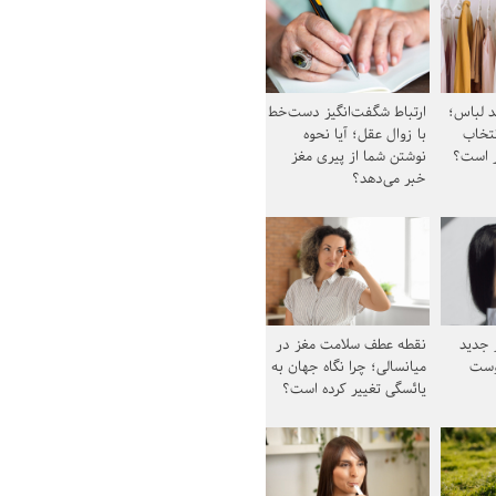
د لباس؛
ارتباط شگفت‌انگیز دست‌خط
نتخاب
با زوال عقل؛ آیا نحوه
ز است؟
نوشتن شما از پیری مغز
خبر می‌دهد؟
ز جدید
نقطه عطف سلامت مغز در
وست
میانسالی؛ چرا نگاه جهان به
یائسگی تغییر کرده است؟