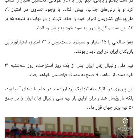
در ست پنجم و پایانی، تیم ایران با آغاز طوفانی، نخستین امتیاز را کسب
کرد و با رالی‌های جذاب، پیش افتاد. با وجود تساوی در امتیاز
۹
،
ملی‌پوشان کشورمان تمرکز خود را حفظ کردند و در نهایت با نتیجه
۱۵
بر
۱۳
، این ست و کل بازی را به سود خود به پایان رساندند.
زهرا صالحی با
۱۵
امتیاز و سپینود دست‌برجن با
۱۳
امتیاز، امتیازآورترین
بازیکنان ایران در این دیدار بودند.
تیم ملی والیبال زنان ایران پس از یک روز استراحت، روز سه‌شنبه
۲۱
خردادماه، از ساعت
۹
صبح به مصاف قزاقستان خواهد رفت.
این پیروزی دراماتیک، نه تنها یک برد ارزشمند در جام ملت‌های آسیا بود،
بلکه تاریخ‌ساز شد و برای اولین بار تیم ملی والیبال زنان ایران را در جمع
۵۰
تیم برتر جهان قرار داد.