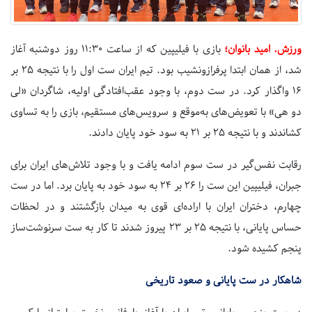
ورزش. امید بانوان؛
بازی با فیلیپین که از ساعت
۱۱:۳۰ روز دوشنبه
آغاز
شد، از همان ابتدا پرفرازونشیب بود. تیم ایران ست اول را با نتیجه
۲۵
بر
۱۶
واگذار کرد. در ست دوم، با وجود عقب‌افتادگی اولیه، شاگردان «لی
دو هی» با تعویض‌های به‌موقع و سرویس‌های مستقیم، بازی را به تساوی
کشاندند و با نتیجه
۲۵
بر
۲۱
به سود خود پایان دادند.
رقابت نفس‌گیر در ست سوم ادامه یافت و با وجود تلاش‌های ایران برای
جبران، فیلیپین این ست را
۲۶
بر
۲۴
به سود خود به پایان برد. اما در ست
چهارم، دختران ایران با اراده‌ای قوی به میدان بازگشتند و در لحظات
حساس پایانی، با نتیجه
۲۵
بر
۲۳
پیروز شدند تا کار به ست سرنوشت‌ساز
پنجم کشیده شود.
شاهکار در ست پایانی و صعود تاریخی