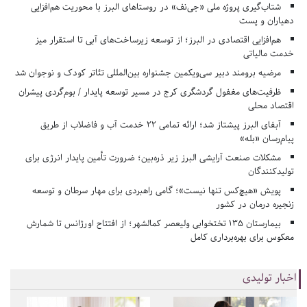
شتاب‌گیری پروژه ملی «جی‌نف» در روستاهای البرز با محوریت هم‌افزایی
دهیاران و پست
هم‌افزایی اقتصادی در البرز؛ از توسعه زیرساخت‌های آبی تا استقرار میز
خدمت مالیاتی
مرضیه برومند دبیر سی‌ویکمین جشنواره بین‌المللی تئاتر کودک و نوجوان شد
ظرفیت‌های مغفول گردشگری کرج در مسیر توسعه پایدار / بوم‌گردی پیشران
اقتصاد محلی
آبفای البرز پیشتاز شد؛ ارائه تمامی ۲۲ خدمت آب و فاضلاب از طریق
پیام‌رسان «بله»
مشکلات صنعت آرایشی البرز زیر ذره‌بین؛ ضرورت تأمین پایدار انرژی برای
تولیدکنندگان
پویش «هیچ‌کس تنها نیست»؛ گامی راهبردی برای مهار سرطان و توسعه
زنجیره درمان در کشور
بیمارستان ۱۳۵ تختخوابی ولیعصر کمالشهر؛ از افتتاح اورژانس تا شمارش
معکوس برای بهره‌برداری کامل
اخبار تولیدی