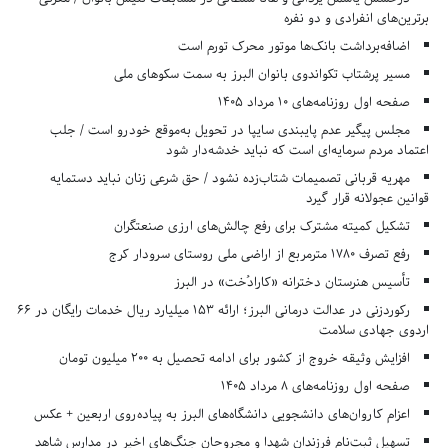
برترین‌های انفرادی و دو نفره
اضافه‌برداشت بانک‌ها موتور محرک تورم است
مسیر پرشتاب تکواندوی بانوان البرز به سمت سکوهای ملی
صفحه اول روزنامه‌های 10 مرداد 1405
مجلس پیگیر عدم پایبندی سایپا در تحویل به‌موقع خودرو است / جلب
اعتماد مردم سرمایه‌ای است که نباید خدشه‌دار شود
مهریه قربانی تصمیمات شتاب‌زده نشود / حق شرعی زنان نباید دستمایه
قوانین عجولانه قرار گیرد
تشکیل کمیته مشترک برای رفع چالش‌های ارزی صنعتگران
رفع تصرف ۱۷۸۰ مترمربع از اراضی ملی روستای سرودار کرج
تأسیس هنرستان دخترانه «کارادُخت» در البرز
رکوردزنی در عدالت درمانی البرز؛ ارائه ۱۵۳ میلیارد ریال خدمات رایگان در ۶۶
اردوی جهادی سلامت
افزایش وثیقه خروج از کشور برای ادامه تحصیل به ۲۰۰ میلیون تومان
صفحه اول روزنامه‌های 8 مرداد 1405
اعزام کاروان‌های دانشجویی دانشگاه‌های البرز به پیاده‌روی اربعین + عکس
تسهیل ثبت‌نام فرزندان شهدا و مجروحان جنگ‌های اخیر در مدارس شاهد