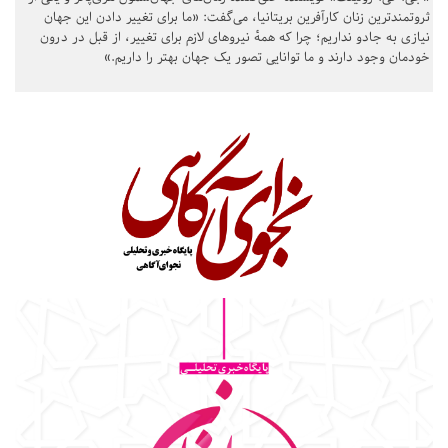
ثروتمندترین زنان کارآفرین بریتانیا، می‌گفت: «ما برای تغییر دادن این جهان
نیازی به جادو نداریم؛ چرا که همهٔ نیروهای لازم برای تغییر، از قبل در درون
خودمان وجود دارند و ما توانایی تصور یک جهان بهتر را داریم.»