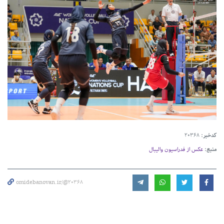
کدخبر:
20368
منبع:
عکس از فدراسیون والیبال
omidebanovan.ir/@20368