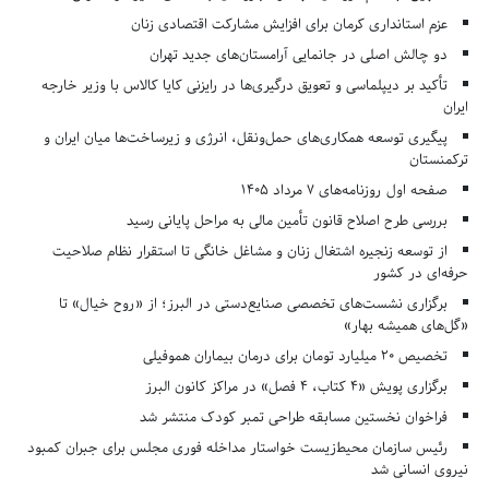
عزم استانداری کرمان برای افزایش مشارکت اقتصادی زنان
دو چالش اصلی در جانمایی آرامستان‌های جدید تهران
تأکید بر دیپلماسی و تعویق درگیری‌ها در رایزنی کایا کالاس با وزیر خارجه
ایران
پیگیری توسعه همکاری‌های حمل‌ونقل، انرژی و زیرساخت‌ها میان ایران و
ترکمنستان
صفحه اول روزنامه‌های 7 مرداد 1405
بررسی طرح اصلاح قانون تأمین مالی به مراحل پایانی رسید
از توسعه زنجیره اشتغال زنان و مشاغل خانگی تا استقرار نظام صلاحیت
حرفه‌ای در کشور
برگزاری نشست‌های تخصصی صنایع‌دستی در البرز؛ از «روح خیال» تا
«گل‌های همیشه بهار»
تخصیص ۲۰ میلیارد تومان برای درمان بیماران هموفیلی
برگزاری پویش «۴ کتاب، ۴ فصل» در مراکز کانون البرز
فراخوان نخستین مسابقه طراحی تمبر کودک منتشر شد
رئیس سازمان محیط‌زیست خواستار مداخله فوری مجلس برای جبران کمبود
نیروی انسانی شد