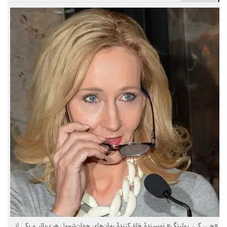
«جی. کی. رولینگ» نویسندهٔ خلق‌کنندهٔ رمان‌های جهان‌شمول هری‌پاتر و یکی از