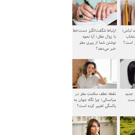
د لباس؛
ارتباط شگفت‌انگیز دست‌خط
نتخاب
با زوال عقل؛ آیا نحوه
ز است؟
نوشتن شما از پیری مغز
خبر می‌دهد؟
ز جدید
نقطه عطف سلامت مغز در
وست
میانسالی؛ چرا نگاه جهان به
یائسگی تغییر کرده است؟