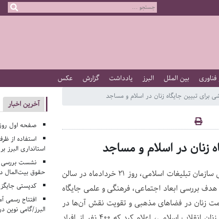
 فناوری
بین الملل
البرز
یادداشت
گزارش
عکس
ی برای تبیین جایگاه زنان در اسلام و مساجد
آخرین اخبار
صفحه اول روزنامه‌های 
استفاده از ظر
ه زنان در اسلام و مساجد
استانداری البرز ب
نشست بررسی م
حقوق بیت‌المال در
همایش علمی - فرهنگی «زن، زندگی، آیه‌ها» با حمایت معاونت فرهنگی سازمان تبلیغات اسلامی، روز ۲۱ خردادماه در سالن
کدپستی جایگزی
هدف بررسی ابعاد اجتماعی، فرهنگی و علمی جایگاه
افتتاح رسمی آم
رامت زنان در فضاهای مذهبی و تقویت نقش آن‌ها در
البرز/گامی نوین در
مدیریت مساجد است. زینب غدیری، مسئول گروه مردم نهاد سازمان زنان انقلاب اسلامی، اعلام کرد که ۴۰۰ نفر از افراد