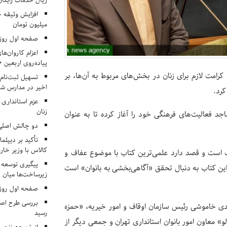
ریال خدمات رایگان در ۶۶ اردوی جها
میلیون تومان
صفحه اول روزنامه‌های 
اعزام کاروان‌ها
پیاده‌روی اربعین 
کرامت لازم برای زنان در بخش‌های مربوط به آن‌ها، بر
تسهیل ثبت‌نام
اخیر در مدارس شا
کرد.
عزم استانداری
زنان
 فعالیت‌های فرهنگی خود را آغاز کرده تا به عنوان
دو چالش اصلی 
تأکید بر دیپلما
کالاس با وزیر خارج
ب است و قصد دارد علمی‌ترین کتاب با موضوع عفاف و
پیگیری توسعه 
ن کتاب به دنبال تحقق «آگاهی‌بخشی به بانوان» است
زیرساخت‌ها میان ا
صفحه اول روزنامه‌های 
بررسی طرح اصلا
دی خاموشی رئیس سازمان اوقاف و امور خیریه، «حمزه
رسید
 معاون امور بانوان استانداری تهران و جمعی دیگر از