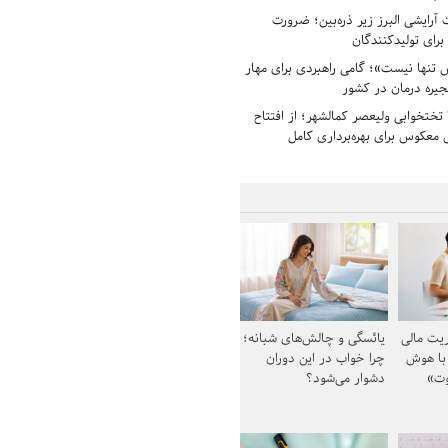
رایشی البرز زیر ذره‌بین؛ ضرورت
 برای تولیدکنندگان
تنها نیست»؛ گامی راهبردی برای مهار
جیره درمان در کشور
بیمارستان ۱۳۵ تختخوابی ولیعصر کمالشهر؛ از افتتاح
معکوس برای بهره‌برداری کامل
یت مالی
یائسگی و چالش‌های شبانه؛
 با هوش
چرا خواب در این دوران
وت»
دشوار می‌شود؟