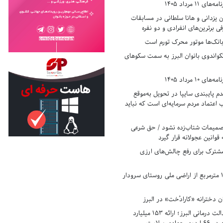
11 مرداد 1405
زدانی و هانا سلطانی در مسابقات
ی برترین‌های انفرادی و دو نفره
بانک‌ها موتور محرک تورم است
کواندوی بانوان البرز به سمت سکوهای
10 مرداد 1405
 پایبندی سایپا در تحویل به‌موقع
عتماد مردم سرمایه‌ای است که نباید
تصمیمات شتاب‌زده نشود / حق شرعی
 قوانین عجولانه قرار گیرد
شترک برای رفع چالش‌های ارزی
رفع تصرف ۱۷۸۰ مترمربع از اراضی ملی روستای سرودار
 دخترانه «کارادُخت» در البرز
رکوردزنی در عدالت درمانی البرز؛ ارائه ۱۵۳ میلیارد