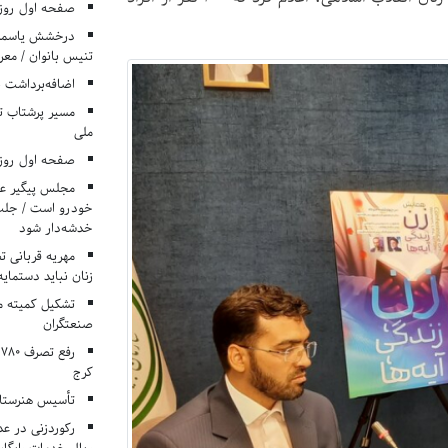
صفحه اول روزنامه‌های 
درخشش یاسمن ی
تنیس بانوان / معرف
اضافه‌برداشت 
مسیر پرشتاب ت
ملی
صفحه اول روزنامه‌های 
مجلس پیگیر عدم
خودرو است / جلب ا
خدشه‌دار شود
مهریه قربانی 
زنان نباید دستمایه
تشکیل کمیته م
صنعتگران
کرج
تأسیس هنرستان