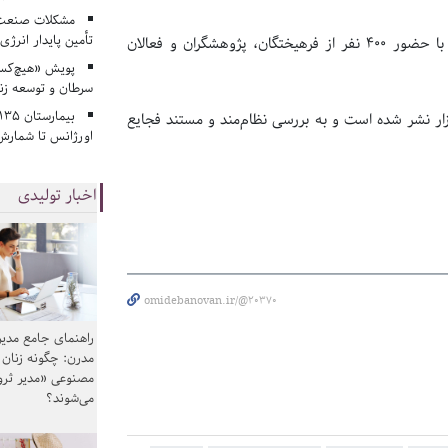
مشکلات صنعت آ
تأمین پایدار انرژی
ه با حضور
۴۰۰
نفر از فرهیختگان، پژوهشگران و فعالان
پویش «هیچ‌کس 
سرطان و توسعه زن
ار نشر شده است و به بررسی نظام‌مند و مستند فجایع
اورژانس تا شمارش 
اخبار تولیدی
omidebanovan.ir/@20370
راهنمای جامع مدیر
مدرن: چگونه زنان
مصنوعی «مدیر ثر
می‌شوند؟