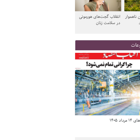
 ناهموار
انقلاب گجت‌های هورمونی
در سلامت زنان
عات
اد 1405
صفحه اول روزنامه‌های 14 مرداد 1405