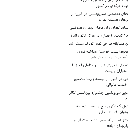
ه اشتغال زنان و مشاغل خانگی تا
حیت حرفه‌ای در کشور
های تخصصی صنایع‌دستی در البرز؛ از
ل‌های همیشه بهار»
لبرز
ن مسابقه طراحی تمبر کودک منتشر شد
حیط‌زیست خواستار مداخله فوری
کمبود نیروی انسانی شد
ه ملی «جی‌نف» در روستاهای البرز با
دهیاران و پست
ادی در البرز؛ از توسعه زیرساخت‌های
 خدمت مالیاتی
بیر سی‌ویکمین جشنواره بین‌المللی تئاتر
د
فول گردشگری کرج در مسیر توسعه
پیشران اقتصاد محلی
آبفای البرز پیشتاز شد؛ ارائه تمامی ۲۲ خدمت آب و
ام‌رسان «بله»