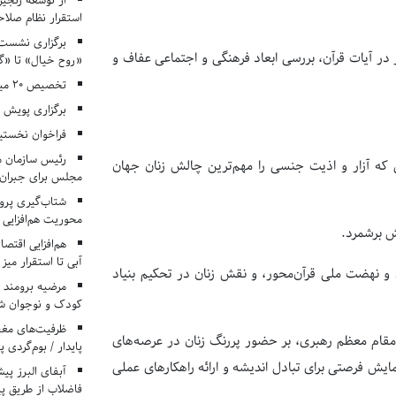
از توسعه زنجیر
استقرار نظام صلا
برگزاری نشست‌
در آیات قرآن، بررسی ابعاد فرهنگی و اجتماعی عفاف و
«روح خیال» تا «گ
تخصیص ۲۰ میلیارد تومان برای درمان بیماران هموفیلی
برگزاری پویش «۴ کتاب، ۴ فصل» در مراکز کانون ا
فراخوان نخستی
رئیس سازمان م
ی که آزار و اذیت جنسی را مهم‌ترین چالش زنان جهان
مجلس برای جبران 
شتاب‌گیری پروژ
محوریت هم‌افزایی 
ش برشمرد.
هم‌افزایی اقتص
آبی تا استقرار میز
 و نهضت ملی قرآن‌محور، و نقش زنان در تحکیم بنیاد
مرضیه برومند د
کودک و نوجوان ش
ظرفیت‌های مغ
مقام معظم رهبری، بر حضور پررنگ زنان در عرصه‌های
پایدار / بوم‌گردی 
ایش فرصتی برای تبادل اندیشه و ارائه راهکارهای عملی
فاضلاب از طریق پی