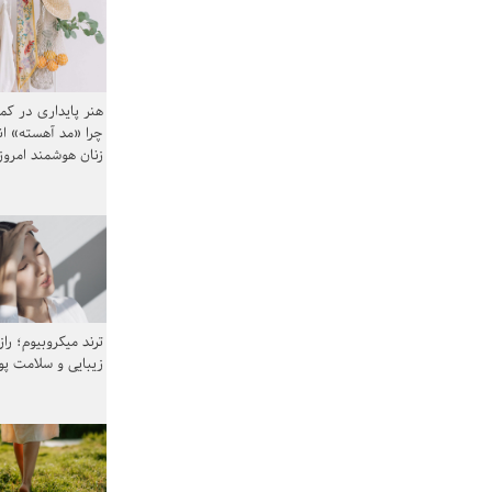
هنر پایداری در کم
چرا «مد آهسته» ا
زنان هوشمند امرو
ترند میکروبیوم؛ را
زیبایی و سلامت پ