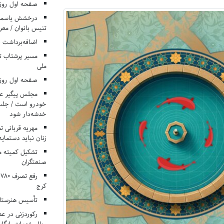
صفحه اول روزنامه‌های 
درخشش یاسمن ی
تنیس بانوان / معرف
اضافه‌برداشت 
مسیر پرشتاب ت
ملی
صفحه اول روزنامه‌های 
مجلس پیگیر عدم
خودرو است / جلب ا
خدشه‌دار شود
مهریه قربانی 
زنان نباید دستمایه
تشکیل کمیته م
صنعتگران
کرج
تأسیس هنرستان