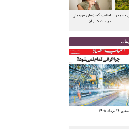
 ناهموار
انقلاب گجت‌های هورمونی
در سلامت زنان
عات
د 1405
صفحه اول روزنامه‌های 14 مرداد 1405