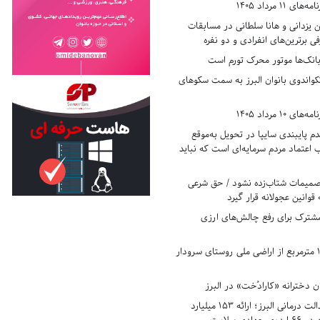
11 مرداد 1405
زدانی و هانا سلطانی در مسابقات
ی برترین‌های انفرادی و دو نفره
بانک‌ها موتور محرک تورم است
کواندوی بانوان البرز به سمت سکوهای
10 مرداد 1405
 پایبندی سایپا در تحویل به‌موقع
عتماد مردم سرمایه‌ای است که نباید
تصمیمات شتاب‌زده نشود / حق شرعی
 قوانین عجولانه قرار گیرد
شترک برای رفع چالش‌های ارزی
رفع تصرف ۱۷۸۰ مترمربع از اراضی ملی روستای سرودار
 دخترانه «کارادُخت» در البرز
رکوردزنی در عدالت درمانی البرز؛ ارائه ۱۵۳ میلیارد