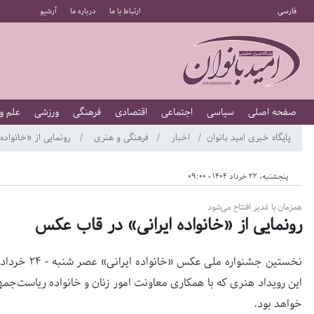
فارسی
ارتباط با ما
درباره ما
آرشیو
صفحه اصلی
سیاسی
اجتماعی
اقتصادی
فرهنگی
ورزشی
علم و
پایگاه خبری امید بانوان
اخبار
فرهنگی و هنری
رونمایی از «خانواده
پنجشنبه، 22 خرداد 1404 - 09:00
همزمان با غدیر افتتاح می‌شود
رونمایی از «خانواده ایرانی» در قاب عکس
نخستین جشنوار
خواهد بود.