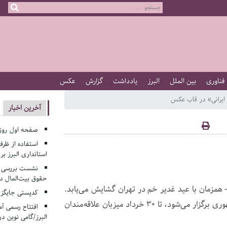
 فناوری
بین الملل
البرز
یادداشت
گزارش
عکس
 ایرانی» در قاب عکس
آخرین اخبار
صفحه اول روزنامه‌های 
استفاده از ظر
استانداری البرز ب
نشست بررسی م
حقوق بیت‌المال در
ه ملی عکس «خانواده ایرانی» عصر شنبه - ۲۴ خرداد- همزمان با عید غدیر خم در تهران گشایش می‌یابد.
کدپستی جایگزی
این رویداد هنری که با همکاری معاونت امور زنان و خانواده ریاست‌جمهوری برگزار می‌شود، تا ۳۰ خرداد میزبان علاقه‌مندان
افتتاح رسمی آم
البرز/گامی نوین در