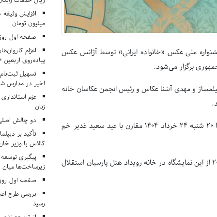
ریال خدمات رایگان در ۶۶ اردوی جها
میلیون تومان
صفحه اول روزنامه‌های 
اعزام کاروان‌ها
جشنواره ملی عکس «خانواده ایرانی» توسط آژانس عکس
پیاده‌روی اربعین 
مهوری برگزار می‌شود.
تسهیل ثبت‌نام
اخیر در مدارس شا
یلمساز و مهدی آشنا عکاس و رئیس انجمن عکاسان خانه
عزم استانداری
.
زنان
دو چالش اصلی 
آئین افتتاحیه نخستین «جشنواره ملی عکس خانواده ایرانی» از ساعت ۱۸ تا ۲۰ شنبه ۲۴ خرداد ۱۴۰۴ مقارن با عید سعید غدیر خم
تأکید بر دیپلما
کالاس با وزیر خارج
پیگیری توسعه 
علاقه‌مندان می‌توانند از یکشنبه ۲۵ خرداد تا جمعه ۳۰ خرداد، ساعت ۱۶ تا ۲۰ از این نمایشگاه در خانه رویداد هتل پارسیان استقلال
زیرساخت‌ها میان ا
صفحه اول روزنامه‌های 
بررسی طرح اصلا
رسید