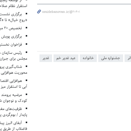
از توسعه زنجیر
استقرار نظام صلا
omidebanovan.ir/@20401
برگزاری نشست‌
«روح خیال» تا «گ
تخصیص ۲۰ میلیارد تومان برای درمان بیماران هموفیلی
برگزاری پویش «۴ کتاب، ۴ فصل» در مراکز کانون ا
فراخوان نخستی
رئیس سازمان م
تر
جشنواره ملی
خانواده
عید غدیر خم
غدیر
مجلس برای جبران 
شتاب‌گیری پروژ
محوریت هم‌افزایی 
هم‌افزایی اقتص
آبی تا استقرار میز
مرضیه برومند د
کودک و نوجوان ش
ظرفیت‌های مغ
پایدار / بوم‌گردی 
فاضلاب از طریق پی