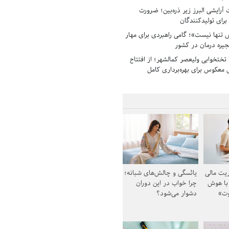
رایشی البرز زیر ذره‌بین؛ ضرورت
 برای تولیدکنندگان
تنها نیست»؛ گامی راهبردی برای مهار
جیره درمان در کشور
بیمارستان ۱۳۵ تختخوابی ولیعصر کمالشهر؛ از افتتاح
معکوس برای بهره‌برداری کامل
یت مالی
یائسگی و چالش‌های شبانه؛
 با هوش
چرا خواب در این دوران
وت»
دشوار می‌شود؟