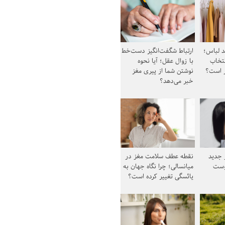
د لباس؛
ارتباط شگفت‌انگیز دست‌خط
نتخاب
با زوال عقل؛ آیا نحوه
ز است؟
نوشتن شما از پیری مغز
خبر می‌دهد؟
ز جدید
نقطه عطف سلامت مغز در
وست
میانسالی؛ چرا نگاه جهان به
یائسگی تغییر کرده است؟