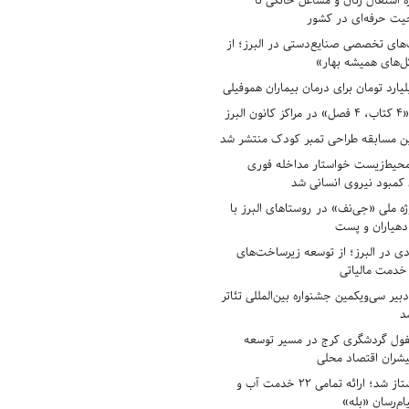
ه اشتغال زنان و مشاغل خانگی تا
حیت حرفه‌ای در کشور
های تخصصی صنایع‌دستی در البرز؛ از
ل‌های همیشه بهار»
لبرز
ن مسابقه طراحی تمبر کودک منتشر شد
حیط‌زیست خواستار مداخله فوری
کمبود نیروی انسانی شد
ه ملی «جی‌نف» در روستاهای البرز با
دهیاران و پست
ادی در البرز؛ از توسعه زیرساخت‌های
 خدمت مالیاتی
بیر سی‌ویکمین جشنواره بین‌المللی تئاتر
د
فول گردشگری کرج در مسیر توسعه
پیشران اقتصاد محلی
آبفای البرز پیشتاز شد؛ ارائه تمامی ۲۲ خدمت آب و
ام‌رسان «بله»