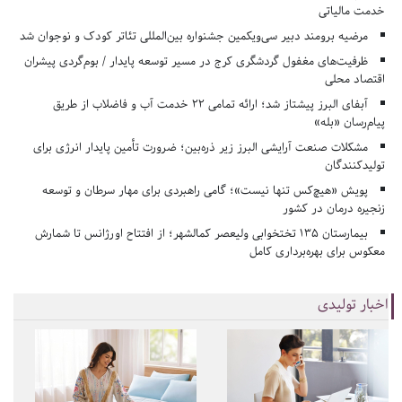
خدمت مالیاتی
مرضیه برومند دبیر سی‌ویکمین جشنواره بین‌المللی تئاتر کودک و نوجوان شد
ظرفیت‌های مغفول گردشگری کرج در مسیر توسعه پایدار / بوم‌گردی پیشران
اقتصاد محلی
آبفای البرز پیشتاز شد؛ ارائه تمامی ۲۲ خدمت آب و فاضلاب از طریق
پیام‌رسان «بله»
مشکلات صنعت آرایشی البرز زیر ذره‌بین؛ ضرورت تأمین پایدار انرژی برای
تولیدکنندگان
پویش «هیچ‌کس تنها نیست»؛ گامی راهبردی برای مهار سرطان و توسعه
زنجیره درمان در کشور
بیمارستان ۱۳۵ تختخوابی ولیعصر کمالشهر؛ از افتتاح اورژانس تا شمارش
معکوس برای بهره‌برداری کامل
اخبار تولیدی