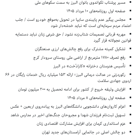
مسیر پرشتاب تکواندوی بانوان البرز به سمت سکوهای ملی
صفحه اول روزنامه‌های 10 مرداد 1405
مجلس پیگیر عدم پایبندی سایپا در تحویل به‌موقع خودرو است / جلب
اعتماد مردم سرمایه‌ای است که نباید خدشه‌دار شود
مهریه قربانی تصمیمات شتاب‌زده نشود / حق شرعی زنان نباید دستمایه
قوانین عجولانه قرار گیرد
تشکیل کمیته مشترک برای رفع چالش‌های ارزی صنعتگران
رفع تصرف ۱۷۸۰ مترمربع از اراضی ملی روستای سرودار کرج
تأسیس هنرستان دخترانه «کارادُخت» در البرز
رکوردزنی در عدالت درمانی البرز؛ ارائه ۱۵۳ میلیارد ریال خدمات رایگان در ۶۶
اردوی جهادی سلامت
افزایش وثیقه خروج از کشور برای ادامه تحصیل به ۲۰۰ میلیون تومان
صفحه اول روزنامه‌های 8 مرداد 1405
اعزام کاروان‌های دانشجویی دانشگاه‌های البرز به پیاده‌روی اربعین + عکس
تسهیل ثبت‌نام فرزندان شهدا و مجروحان جنگ‌های اخیر در مدارس شاهد
عزم استانداری کرمان برای افزایش مشارکت اقتصادی زنان
دو چالش اصلی در جانمایی آرامستان‌های جدید تهران