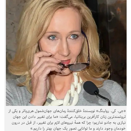
«جی. کی. رولینگ» نویسندهٔ خلق‌کنندهٔ رمان‌های جهان‌شمول هری‌پاتر و یکی از
ثروتمندترین زنان کارآفرین بریتانیا، می‌گفت: «ما برای تغییر دادن این جهان
نیازی به جادو نداریم؛ چرا که همهٔ نیروهای لازم برای تغییر، از قبل در درون
خودمان وجود دارند و ما توانایی تصور یک جهان بهتر را داریم.»