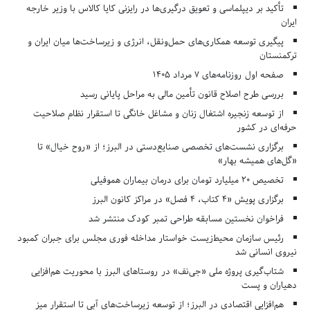
تأکید بر دیپلماسی و تعویق درگیری‌ها در رایزنی کایا کالاس با وزیر خارجه
ایران
پیگیری توسعه همکاری‌های حمل‌ونقل، انرژی و زیرساخت‌ها میان ایران و
ترکمنستان
صفحه اول روزنامه‌های 7 مرداد 1405
بررسی طرح اصلاح قانون تأمین مالی به مراحل پایانی رسید
از توسعه زنجیره اشتغال زنان و مشاغل خانگی تا استقرار نظام صلاحیت
حرفه‌ای در کشور
برگزاری نشست‌های تخصصی صنایع‌دستی در البرز؛ از «روح خیال» تا
«گل‌های همیشه بهار»
تخصیص ۲۰ میلیارد تومان برای درمان بیماران هموفیلی
برگزاری پویش «۴ کتاب، ۴ فصل» در مراکز کانون البرز
فراخوان نخستین مسابقه طراحی تمبر کودک منتشر شد
رئیس سازمان محیط‌زیست خواستار مداخله فوری مجلس برای جبران کمبود
نیروی انسانی شد
شتاب‌گیری پروژه ملی «جی‌نف» در روستاهای البرز با محوریت هم‌افزایی
دهیاران و پست
هم‌افزایی اقتصادی در البرز؛ از توسعه زیرساخت‌های آبی تا استقرار میز