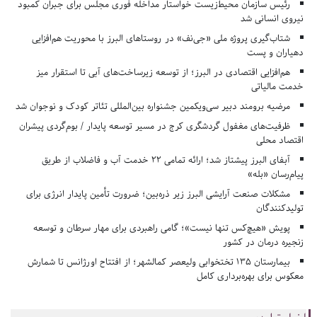
رئیس سازمان محیط‌زیست خواستار مداخله فوری مجلس برای جبران کمبود
نیروی انسانی شد
شتاب‌گیری پروژه ملی «جی‌نف» در روستاهای البرز با محوریت هم‌افزایی
دهیاران و پست
هم‌افزایی اقتصادی در البرز؛ از توسعه زیرساخت‌های آبی تا استقرار میز
خدمت مالیاتی
مرضیه برومند دبیر سی‌ویکمین جشنواره بین‌المللی تئاتر کودک و نوجوان شد
ظرفیت‌های مغفول گردشگری کرج در مسیر توسعه پایدار / بوم‌گردی پیشران
اقتصاد محلی
آبفای البرز پیشتاز شد؛ ارائه تمامی ۲۲ خدمت آب و فاضلاب از طریق
پیام‌رسان «بله»
مشکلات صنعت آرایشی البرز زیر ذره‌بین؛ ضرورت تأمین پایدار انرژی برای
تولیدکنندگان
پویش «هیچ‌کس تنها نیست»؛ گامی راهبردی برای مهار سرطان و توسعه
زنجیره درمان در کشور
بیمارستان ۱۳۵ تختخوابی ولیعصر کمالشهر؛ از افتتاح اورژانس تا شمارش
معکوس برای بهره‌برداری کامل