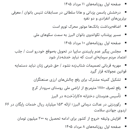
صفحه اول روزنامه‌های 11 مرداد 1405
درخشش یاسمن یزدانی و هانا سلطانی در مسابقات تنیس بانوان / معرفی
برترین‌های انفرادی و دو نفره
اضافه‌برداشت بانک‌ها موتور محرک تورم است
مسیر پرشتاب تکواندوی بانوان البرز به سمت سکوهای ملی
صفحه اول روزنامه‌های 10 مرداد 1405
مجلس پیگیر عدم پایبندی سایپا در تحویل به‌موقع خودرو است / جلب
اعتماد مردم سرمایه‌ای است که نباید خدشه‌دار شود
مهریه قربانی تصمیمات شتاب‌زده نشود / حق شرعی زنان نباید دستمایه
قوانین عجولانه قرار گیرد
تشکیل کمیته مشترک برای رفع چالش‌های ارزی صنعتگران
رفع تصرف ۱۷۸۰ مترمربع از اراضی ملی روستای سرودار کرج
تأسیس هنرستان دخترانه «کارادُخت» در البرز
رکوردزنی در عدالت درمانی البرز؛ ارائه ۱۵۳ میلیارد ریال خدمات رایگان در ۶۶
اردوی جهادی سلامت
افزایش وثیقه خروج از کشور برای ادامه تحصیل به ۲۰۰ میلیون تومان
صفحه اول روزنامه‌های 8 مرداد 1405