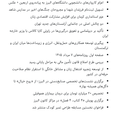
اعزام کاروان‌های دانشجویی دانشگاه‌های البرز به پیاده‌روی اربعین + عکس
تسهیل ثبت‌نام فرزندان شهدا و مجروحان جنگ‌های اخیر در مدارس شاهد
عزم استانداری کرمان برای افزایش مشارکت اقتصادی زنان
دو چالش اصلی در جانمایی آرامستان‌های جدید تهران
تأکید بر دیپلماسی و تعویق درگیری‌ها در رایزنی کایا کالاس با وزیر خارجه
ایران
پیگیری توسعه همکاری‌های حمل‌ونقل، انرژی و زیرساخت‌ها میان ایران و
ترکمنستان
صفحه اول روزنامه‌های 7 مرداد 1405
بررسی طرح اصلاح قانون تأمین مالی به مراحل پایانی رسید
از توسعه زنجیره اشتغال زنان و مشاغل خانگی تا استقرار نظام صلاحیت
حرفه‌ای در کشور
برگزاری نشست‌های تخصصی صنایع‌دستی در البرز؛ از «روح خیال» تا
«گل‌های همیشه بهار»
تخصیص ۲۰ میلیارد تومان برای درمان بیماران هموفیلی
برگزاری پویش «۴ کتاب، ۴ فصل» در مراکز کانون البرز
فراخوان نخستین مسابقه طراحی تمبر کودک منتشر شد