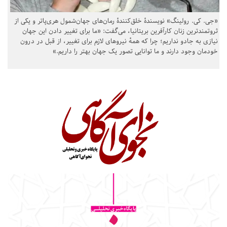
«جی. کی. رولینگ» نویسندهٔ خلق‌کنندهٔ رمان‌های جهان‌شمول هری‌پاتر و یکی از
ثروتمندترین زنان کارآفرین بریتانیا، می‌گفت: «ما برای تغییر دادن این جهان
نیازی به جادو نداریم؛ چرا که همهٔ نیروهای لازم برای تغییر، از قبل در درون
خودمان وجود دارند و ما توانایی تصور یک جهان بهتر را داریم.»