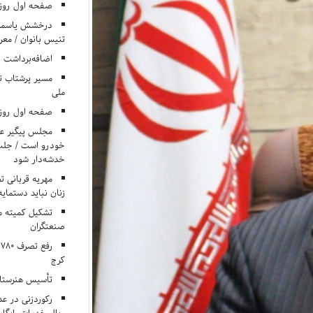
صفحه اول روزنامه‌های 
درخشش یاسمن ی
تنیس بانوان / معرف
اضافه‌برداشت 
مسیر پرشتاب ت
ملی
صفحه اول روزنامه‌های 
مجلس پیگیر عدم
خودرو است / جلب ا
خدشه‌دار شود
مهریه قربانی 
زنان نباید دستمایه
تشکیل کمیته م
صنعتگران
کرج
تأسیس هنرستان