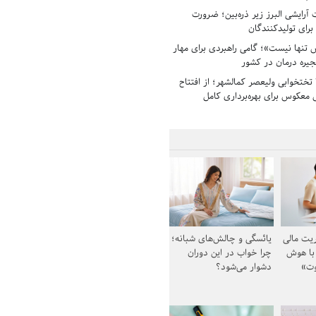
رایشی البرز زیر ذره‌بین؛ ضرورت
 برای تولیدکنندگان
تنها نیست»؛ گامی راهبردی برای مهار
جیره درمان در کشور
بیمارستان ۱۳۵ تختخوابی ولیعصر کمالشهر؛ از افتتاح
معکوس برای بهره‌برداری کامل
یت مالی
یائسگی و چالش‌های شبانه؛
 با هوش
چرا خواب در این دوران
وت»
دشوار می‌شود؟