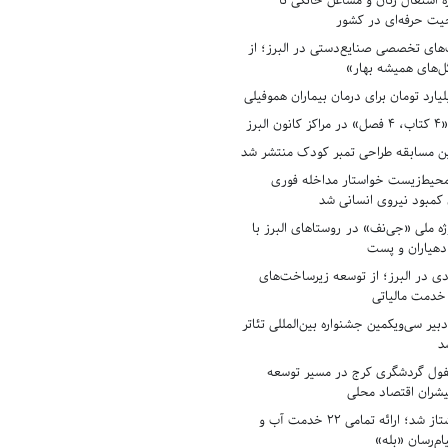
ه اشتغال زنان و مشاغل خانگی تا
حیت حرفه‌ای در کشور
های تخصصی صنایع‌دستی در البرز؛ از
ل‌های همیشه بهار»
لبرز
ن مسابقه طراحی تمبر کودک منتشر شد
حیط‌زیست خواستار مداخله فوری
کمبود نیروی انسانی شد
ه ملی «جی‌نف» در روستاهای البرز با
دهیاران و پست
ادی در البرز؛ از توسعه زیرساخت‌های
 خدمت مالیاتی
بیر سی‌ویکمین جشنواره بین‌المللی تئاتر
د
فول گردشگری کرج در مسیر توسعه
پیشران اقتصاد محلی
آبفای البرز پیشتاز شد؛ ارائه تمامی ۲۲ خدمت آب و
ام‌رسان «بله»