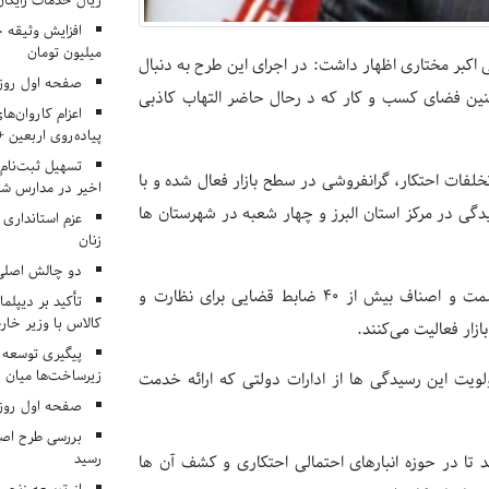
ریال خدمات رایگان در ۶۶ اردوی جها
میلیون تومان
 اکبر مختاری اظهار داشت: در اجرای این طرح به دنبال
صفحه اول روزنامه‌های 
چنین فضای کسب و کار که د رحال حاضر التهاب کاذبی
اعزام کاروان‌ها
پیاده‌روی اربعین 
تسهیل ثبت‌نام
خلفات احتکار، گرانفروشی در سطح بازار فعال شده و با
اخیر در مدارس شا
دگی در مرکز استان البرز و چهار شعبه در شهرستان ها
عزم استانداری
زنان
دو چالش اصلی 
تعزیرات حکومتی استان البرز طی اقدمات انجام شده در کنار بازرسان صمت و اصناف بیش از ۴۰ ضابط قضایی برای نظارت و
تأکید بر دیپلما
کالاس با وزیر خارج
زار فعالیت می‌کنند.
پیگیری توسعه 
زیرساخت‌ها میان ا
ویت این رسیدگی ها از ادارات دولتی که ارائه خدمت
صفحه اول روزنامه‌های 
بررسی طرح اصلا
رسید
د تا در حوزه انبارهای احتمالی احتکاری و کشف آن ها