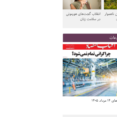
 ناهموار
انقلاب گجت‌های هورمونی
در سلامت زنان
عات
د 1405
صفحه اول روزنامه‌های 14 مرداد 1405