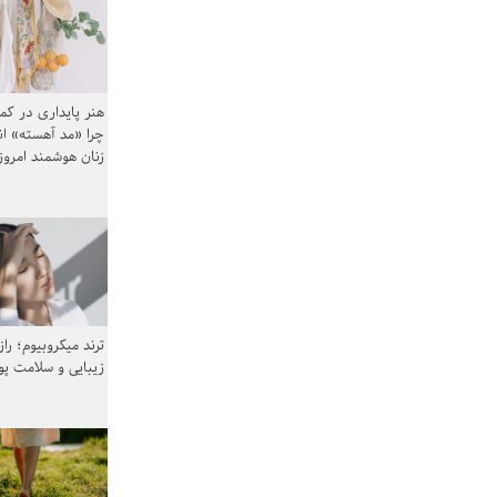
هنر پایداری در کم
چرا «مد آهسته» ا
زنان هوشمند امرو
ترند میکروبیوم؛ را
زیبایی و سلامت پ