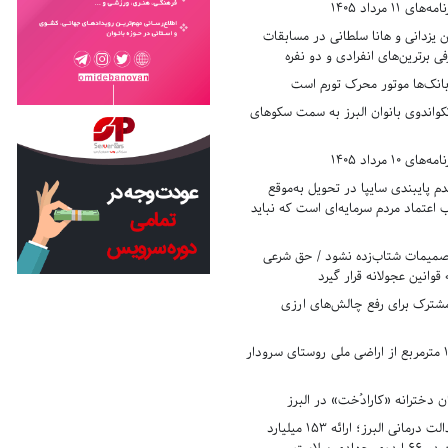
11 مرداد 1405
زدانی و هانا سلطانی در مسابقات
ی برترین‌های انفرادی و دو نفره
بانک‌ها موتور محرک تورم است
کواندوی بانوان البرز به سمت سکوهای
10 مرداد 1405
 پایبندی سایپا در تحویل به‌موقع
عتماد مردم سرمایه‌ای است که نباید
تصمیمات شتاب‌زده نشود / حق شرعی
 قوانین عجولانه قرار گیرد
شترک برای رفع چالش‌های ارزی
رفع تصرف ۱۷۸۰ مترمربع از اراضی ملی روستای سرودار
 دخترانه «کارادُخت» در البرز
رکوردزنی در عدالت درمانی البرز؛ ارائه ۱۵۳ میلیارد