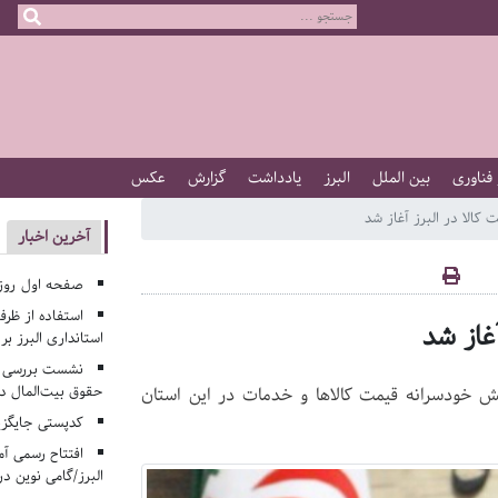
 فناوری
بین الملل
البرز
یادداشت
گزارش
عکس
 کالا در البرز آغاز شد
آخرین اخبار
صفحه اول روزنامه‌های 
استفاده از ظر
آغاز شد
استانداری البرز ب
نشست بررسی م
حقوق بیت‌المال در
یش خودسرانه قیمت کالاها و خدمات در این استان
کدپستی جایگزی
افتتاح رسمی آم
البرز/گامی نوین در