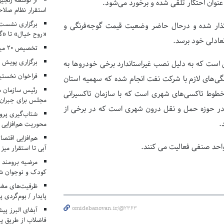
از توسعه زنجیر
به عنوان احتکار تلقی شده و برخورد می‌شود.
استقرار نظام صلا
برگزاری نشست‌
ذار شده و درحال حاضر وضعیت قیمت گوجه‌فرنگی و
«روح خیال» تا «گ
تعادلی خود برسد.
تخصیص ۲۰ میلیارد تومان برای درمان بیماران هموفیلی
برگزاری پویش «۴ کتاب، ۴ فصل» در مراکز کانون ا
 است که به دلیل نصب غیراستاندارد برخی خودروها به
فراخوان نخستی
‌های لازم با شرکت نفت انجام شده که سهمیه استان
رئیس سازمان م
خی خطوط تاکسی‌های شهری است که با سازمان تاکسیرانی
مجلس برای جبران 
ها در حوزه حمل و نقل درون شهری است که در برخی از
شتاب‌گیری پروژ
.
محوریت هم‌افزایی 
هم‌افزایی اقتص
آبی تا استقرار میز
مرضیه برومند د
کودک و نوجوان ش
ظرفیت‌های مغ
پایدار / بوم‌گردی 
omidebanovan.ir/@2363
فاضلاب از طریق پی