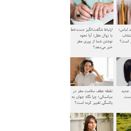
د لباس؛
ارتباط شگفت‌انگیز دست‌خط
نتخاب
با زوال عقل؛ آیا نحوه
ز است؟
نوشتن شما از پیری مغز
خبر می‌دهد؟
ز جدید
نقطه عطف سلامت مغز در
وست
میانسالی؛ چرا نگاه جهان به
یائسگی تغییر کرده است؟