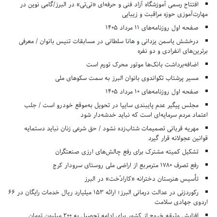
افتتاح رسمی آموزشگاه آزاد فنی و حرفه‌ای «تی‌تی» در البرز/گامی نوین در
مهارت‌آموزی حوزه مراقبت و زیبایی
صفحه اول روزنامه‌های 11 مرداد 1405
درخشش یاسمن یزدانی و هانا سلطانی در مسابقات تنیس بانوان / معرفی
برترین‌های انفرادی و دو نفره
اضافه‌برداشت بانک‌ها موتور محرک تورم است
مسیر پرشتاب تکواندوی بانوان البرز به سمت سکوهای ملی
صفحه اول روزنامه‌های 10 مرداد 1405
مجلس پیگیر عدم پایبندی سایپا در تحویل به‌موقع خودرو است / جلب
اعتماد مردم سرمایه‌ای است که نباید خدشه‌دار شود
مهریه قربانی تصمیمات شتاب‌زده نشود / حق شرعی زنان نباید دستمایه
قوانین عجولانه قرار گیرد
تشکیل کمیته مشترک برای رفع چالش‌های ارزی صنعتگران
رفع تصرف ۱۷۸۰ مترمربع از اراضی ملی روستای سرودار کرج
تأسیس هنرستان دخترانه «کارادُخت» در البرز
رکوردزنی در عدالت درمانی البرز؛ ارائه ۱۵۳ میلیارد ریال خدمات رایگان در ۶۶
اردوی جهادی سلامت
افزایش وثیقه خروج از کشور برای ادامه تحصیل به ۲۰۰ میلیون تومان