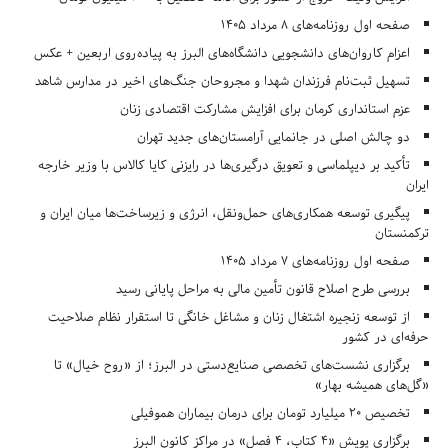
صفحه اول روزنامه‌های 8 مرداد 1405
اعزام کاروان‌های دانشجویی دانشگاه‌های البرز به پیاده‌روی اربعین + عکس
تسهیل ثبت‌نام فرزندان شهدا و مجروحان جنگ‌های اخیر در مدارس شاهد
عزم استانداری کرمان برای افزایش مشارکت اقتصادی زنان
دو چالش اصلی در جانمایی آرامستان‌های جدید تهران
تأکید بر دیپلماسی و تعویق درگیری‌ها در رایزنی کایا کالاس با وزیر خارجه
ایران
پیگیری توسعه همکاری‌های حمل‌ونقل، انرژی و زیرساخت‌ها میان ایران و
ترکمنستان
صفحه اول روزنامه‌های 7 مرداد 1405
بررسی طرح اصلاح قانون تأمین مالی به مراحل پایانی رسید
از توسعه زنجیره اشتغال زنان و مشاغل خانگی تا استقرار نظام صلاحیت
حرفه‌ای در کشور
برگزاری نشست‌های تخصصی صنایع‌دستی در البرز؛ از «روح خیال» تا
«گل‌های همیشه بهار»
تخصیص ۲۰ میلیارد تومان برای درمان بیماران هموفیلی
برگزاری پویش «۴ کتاب، ۴ فصل» در مراکز کانون البرز