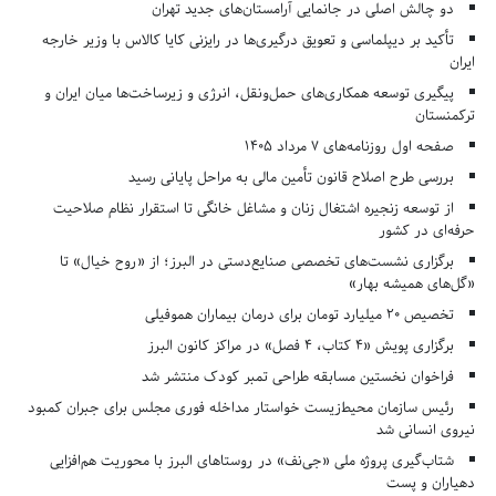
دو چالش اصلی در جانمایی آرامستان‌های جدید تهران
تأکید بر دیپلماسی و تعویق درگیری‌ها در رایزنی کایا کالاس با وزیر خارجه
ایران
پیگیری توسعه همکاری‌های حمل‌ونقل، انرژی و زیرساخت‌ها میان ایران و
ترکمنستان
صفحه اول روزنامه‌های 7 مرداد 1405
بررسی طرح اصلاح قانون تأمین مالی به مراحل پایانی رسید
از توسعه زنجیره اشتغال زنان و مشاغل خانگی تا استقرار نظام صلاحیت
حرفه‌ای در کشور
برگزاری نشست‌های تخصصی صنایع‌دستی در البرز؛ از «روح خیال» تا
«گل‌های همیشه بهار»
تخصیص ۲۰ میلیارد تومان برای درمان بیماران هموفیلی
برگزاری پویش «۴ کتاب، ۴ فصل» در مراکز کانون البرز
فراخوان نخستین مسابقه طراحی تمبر کودک منتشر شد
رئیس سازمان محیط‌زیست خواستار مداخله فوری مجلس برای جبران کمبود
نیروی انسانی شد
شتاب‌گیری پروژه ملی «جی‌نف» در روستاهای البرز با محوریت هم‌افزایی
دهیاران و پست