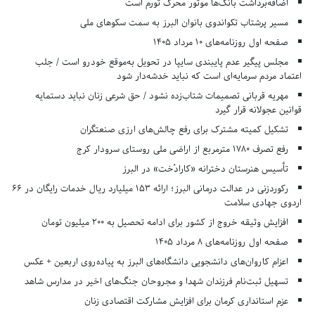
اضافه‌برداشت بانک‌ها موتور محرک تورم است
مسیر پرشتاب تکواندوی بانوان البرز به سمت سکوهای ملی
صفحه اول روزنامه‌های 10 مرداد 1405
مجلس پیگیر عدم پایبندی سایپا در تحویل به‌موقع خودرو است / جلب
اعتماد مردم سرمایه‌ای است که نباید خدشه‌دار شود
مهریه قربانی تصمیمات شتاب‌زده نشود / حق شرعی زنان نباید دستمایه
قوانین عجولانه قرار گیرد
تشکیل کمیته مشترک برای رفع چالش‌های ارزی صنعتگران
رفع تصرف ۱۷۸۰ مترمربع از اراضی ملی روستای سرودار کرج
تأسیس هنرستان دخترانه «کارادُخت» در البرز
رکوردزنی در عدالت درمانی البرز؛ ارائه ۱۵۳ میلیارد ریال خدمات رایگان در ۶۶
اردوی جهادی سلامت
افزایش وثیقه خروج از کشور برای ادامه تحصیل به ۲۰۰ میلیون تومان
صفحه اول روزنامه‌های 8 مرداد 1405
اعزام کاروان‌های دانشجویی دانشگاه‌های البرز به پیاده‌روی اربعین + عکس
تسهیل ثبت‌نام فرزندان شهدا و مجروحان جنگ‌های اخیر در مدارس شاهد
عزم استانداری کرمان برای افزایش مشارکت اقتصادی زنان