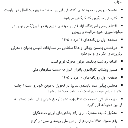
احزاب
نشست بررسی محدوده‌های اکتشافی قزوین؛ حفظ حقوق بیت‌المال در اولویت
کدپستی جایگزین کد کارگاهی می‌شود
افتتاح رسمی آموزشگاه آزاد فنی و حرفه‌ای «تی‌تی» در البرز/گامی نوین در
مهارت‌آموزی حوزه مراقبت و زیبایی
صفحه اول روزنامه‌های 11 مرداد 1405
درخشش یاسمن یزدانی و هانا سلطانی در مسابقات تنیس بانوان / معرفی
برترین‌های انفرادی و دو نفره
اضافه‌برداشت بانک‌ها موتور محرک تورم است
مسیر پرشتاب تکواندوی بانوان البرز به سمت سکوهای ملی
صفحه اول روزنامه‌های 10 مرداد 1405
مجلس پیگیر عدم پایبندی سایپا در تحویل به‌موقع خودرو است / جلب
اعتماد مردم سرمایه‌ای است که نباید خدشه‌دار شود
مهریه قربانی تصمیمات شتاب‌زده نشود / حق شرعی زنان نباید دستمایه
قوانین عجولانه قرار گیرد
تشکیل کمیته مشترک برای رفع چالش‌های ارزی صنعتگران
رفع تصرف ۱۷۸۰ مترمربع از اراضی ملی روستای سرودار کرج