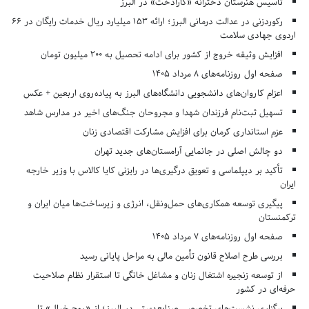
تأسیس هنرستان دخترانه «کارادُخت» در البرز
رکوردزنی در عدالت درمانی البرز؛ ارائه ۱۵۳ میلیارد ریال خدمات رایگان در ۶۶
اردوی جهادی سلامت
افزایش وثیقه خروج از کشور برای ادامه تحصیل به ۲۰۰ میلیون تومان
صفحه اول روزنامه‌های 8 مرداد 1405
اعزام کاروان‌های دانشجویی دانشگاه‌های البرز به پیاده‌روی اربعین + عکس
تسهیل ثبت‌نام فرزندان شهدا و مجروحان جنگ‌های اخیر در مدارس شاهد
عزم استانداری کرمان برای افزایش مشارکت اقتصادی زنان
دو چالش اصلی در جانمایی آرامستان‌های جدید تهران
تأکید بر دیپلماسی و تعویق درگیری‌ها در رایزنی کایا کالاس با وزیر خارجه
ایران
پیگیری توسعه همکاری‌های حمل‌ونقل، انرژی و زیرساخت‌ها میان ایران و
ترکمنستان
صفحه اول روزنامه‌های 7 مرداد 1405
بررسی طرح اصلاح قانون تأمین مالی به مراحل پایانی رسید
از توسعه زنجیره اشتغال زنان و مشاغل خانگی تا استقرار نظام صلاحیت
حرفه‌ای در کشور
برگزاری نشست‌های تخصصی صنایع‌دستی در البرز؛ از «روح خیال» تا