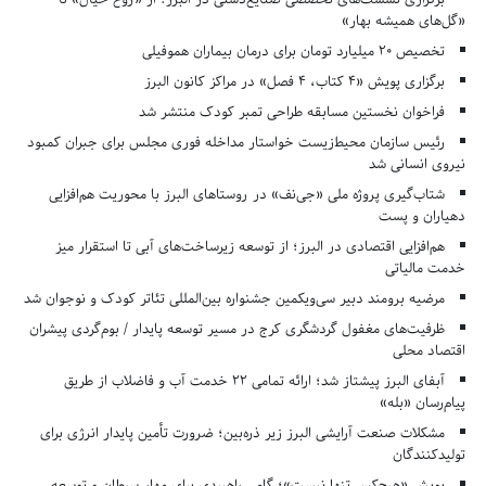
«گل‌های همیشه بهار»
تخصیص ۲۰ میلیارد تومان برای درمان بیماران هموفیلی
برگزاری پویش «۴ کتاب، ۴ فصل» در مراکز کانون البرز
فراخوان نخستین مسابقه طراحی تمبر کودک منتشر شد
رئیس سازمان محیط‌زیست خواستار مداخله فوری مجلس برای جبران کمبود
نیروی انسانی شد
شتاب‌گیری پروژه ملی «جی‌نف» در روستاهای البرز با محوریت هم‌افزایی
دهیاران و پست
هم‌افزایی اقتصادی در البرز؛ از توسعه زیرساخت‌های آبی تا استقرار میز
خدمت مالیاتی
مرضیه برومند دبیر سی‌ویکمین جشنواره بین‌المللی تئاتر کودک و نوجوان شد
ظرفیت‌های مغفول گردشگری کرج در مسیر توسعه پایدار / بوم‌گردی پیشران
اقتصاد محلی
آبفای البرز پیشتاز شد؛ ارائه تمامی ۲۲ خدمت آب و فاضلاب از طریق
پیام‌رسان «بله»
مشکلات صنعت آرایشی البرز زیر ذره‌بین؛ ضرورت تأمین پایدار انرژی برای
تولیدکنندگان
پویش «هیچ‌کس تنها نیست»؛ گامی راهبردی برای مهار سرطان و توسعه