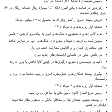
تأسیس هنرستان دخترانه «کارادُخت» در البرز
رکوردزنی در عدالت درمانی البرز؛ ارائه ۱۵۳ میلیارد ریال خدمات رایگان در ۶۶
اردوی جهادی سلامت
افزایش وثیقه خروج از کشور برای ادامه تحصیل به ۲۰۰ میلیون تومان
صفحه اول روزنامه‌های 8 مرداد 1405
اعزام کاروان‌های دانشجویی دانشگاه‌های البرز به پیاده‌روی اربعین + عکس
تسهیل ثبت‌نام فرزندان شهدا و مجروحان جنگ‌های اخیر در مدارس شاهد
عزم استانداری کرمان برای افزایش مشارکت اقتصادی زنان
دو چالش اصلی در جانمایی آرامستان‌های جدید تهران
تأکید بر دیپلماسی و تعویق درگیری‌ها در رایزنی کایا کالاس با وزیر خارجه
ایران
پیگیری توسعه همکاری‌های حمل‌ونقل، انرژی و زیرساخت‌ها میان ایران و
ترکمنستان
صفحه اول روزنامه‌های 7 مرداد 1405
بررسی طرح اصلاح قانون تأمین مالی به مراحل پایانی رسید
از توسعه زنجیره اشتغال زنان و مشاغل خانگی تا استقرار نظام صلاحیت
حرفه‌ای در کشور
برگزاری نشست‌های تخصصی صنایع‌دستی در البرز؛ از «روح خیال» تا