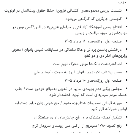
احزاب
نشست بررسی محدوده‌های اکتشافی قزوین؛ حفظ حقوق بیت‌المال در اولویت
کدپستی جایگزین کد کارگاهی می‌شود
افتتاح رسمی آموزشگاه آزاد فنی و حرفه‌ای «تی‌تی» در البرز/گامی نوین در
مهارت‌آموزی حوزه مراقبت و زیبایی
صفحه اول روزنامه‌های 11 مرداد 1405
درخشش یاسمن یزدانی و هانا سلطانی در مسابقات تنیس بانوان / معرفی
برترین‌های انفرادی و دو نفره
اضافه‌برداشت بانک‌ها موتور محرک تورم است
مسیر پرشتاب تکواندوی بانوان البرز به سمت سکوهای ملی
صفحه اول روزنامه‌های 10 مرداد 1405
مجلس پیگیر عدم پایبندی سایپا در تحویل به‌موقع خودرو است / جلب
اعتماد مردم سرمایه‌ای است که نباید خدشه‌دار شود
مهریه قربانی تصمیمات شتاب‌زده نشود / حق شرعی زنان نباید دستمایه
قوانین عجولانه قرار گیرد
تشکیل کمیته مشترک برای رفع چالش‌های ارزی صنعتگران
رفع تصرف ۱۷۸۰ مترمربع از اراضی ملی روستای سرودار کرج