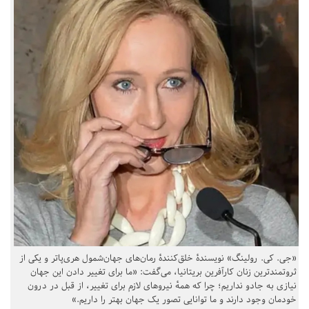
«جی. کی. رولینگ» نویسندهٔ خلق‌کنندهٔ رمان‌های جهان‌شمول هری‌پاتر و یکی از
ثروتمندترین زنان کارآفرین بریتانیا، می‌گفت: «ما برای تغییر دادن این جهان
نیازی به جادو نداریم؛ چرا که همهٔ نیروهای لازم برای تغییر، از قبل در درون
خودمان وجود دارند و ما توانایی تصور یک جهان بهتر را داریم.»