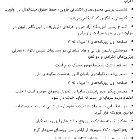
احزاب
نشست بررسی محدوده‌های اکتشافی قزوین؛ حفظ حقوق بیت‌المال در اولویت
کدپستی جایگزین کد کارگاهی می‌شود
افتتاح رسمی آموزشگاه آزاد فنی و حرفه‌ای «تی‌تی» در البرز/گامی نوین در
مهارت‌آموزی حوزه مراقبت و زیبایی
صفحه اول روزنامه‌های 11 مرداد 1405
درخشش یاسمن یزدانی و هانا سلطانی در مسابقات تنیس بانوان / معرفی
برترین‌های انفرادی و دو نفره
اضافه‌برداشت بانک‌ها موتور محرک تورم است
مسیر پرشتاب تکواندوی بانوان البرز به سمت سکوهای ملی
صفحه اول روزنامه‌های 10 مرداد 1405
مجلس پیگیر عدم پایبندی سایپا در تحویل به‌موقع خودرو است / جلب
اعتماد مردم سرمایه‌ای است که نباید خدشه‌دار شود
مهریه قربانی تصمیمات شتاب‌زده نشود / حق شرعی زنان نباید دستمایه
قوانین عجولانه قرار گیرد
تشکیل کمیته مشترک برای رفع چالش‌های ارزی صنعتگران
رفع تصرف ۱۷۸۰ مترمربع از اراضی ملی روستای سرودار کرج
تأسیس هنرستان دخترانه «کارادُخت» در البرز