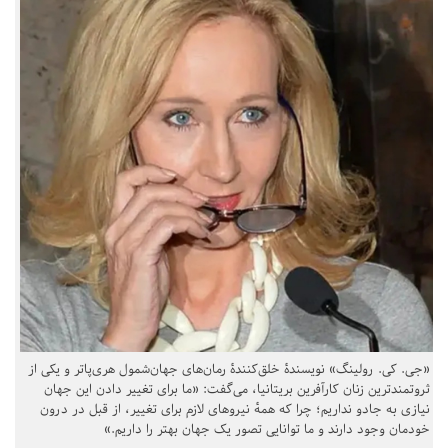
«جی. کی. رولینگ» نویسندهٔ خلق‌کنندهٔ رمان‌های جهان‌شمول هری‌پاتر و یکی از
ثروتمندترین زنان کارآفرین بریتانیا، می‌گفت: «ما برای تغییر دادن این جهان
نیازی به جادو نداریم؛ چرا که همهٔ نیروهای لازم برای تغییر، از قبل در درون
خودمان وجود دارند و ما توانایی تصور یک جهان بهتر را داریم.»