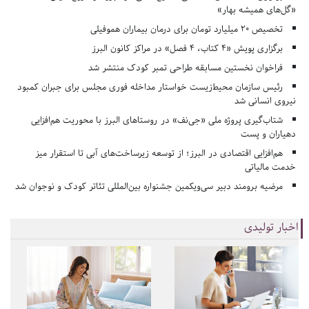
«گل‌های همیشه بهار»
تخصیص ۲۰ میلیارد تومان برای درمان بیماران هموفیلی
برگزاری پویش «۴ کتاب، ۴ فصل» در مراکز کانون البرز
فراخوان نخستین مسابقه طراحی تمبر کودک منتشر شد
رئیس سازمان محیط‌زیست خواستار مداخله فوری مجلس برای جبران کمبود
نیروی انسانی شد
شتاب‌گیری پروژه ملی «جی‌نف» در روستاهای البرز با محوریت هم‌افزایی
دهیاران و پست
هم‌افزایی اقتصادی در البرز؛ از توسعه زیرساخت‌های آبی تا استقرار میز
خدمت مالیاتی
مرضیه برومند دبیر سی‌ویکمین جشنواره بین‌المللی تئاتر کودک و نوجوان شد
اخبار تولیدی