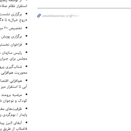
از توسعه زنجیر
استقرار نظام صلا
برگزاری نشست‌
omidebanovan.ir/@2800
«روح خیال» تا «گ
تخصیص ۲۰ میلیارد تومان برای درمان بیماران هموفیلی
برگزاری پویش «۴ کتاب، ۴ فصل» در مراکز کانون ا
فراخوان نخستی
رئیس سازمان م
مجلس برای جبران 
شتاب‌گیری پروژ
محوریت هم‌افزایی 
هم‌افزایی اقتص
آبی تا استقرار میز
مرضیه برومند د
کودک و نوجوان ش
ظرفیت‌های مغ
پایدار / بوم‌گردی 
فاضلاب از طریق پی