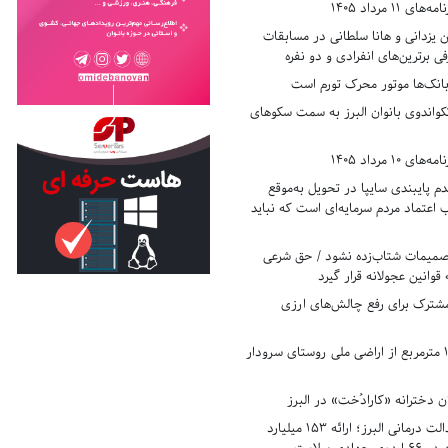
11 مرداد 1405
زدانی و هانا سلطانی در مسابقات
ی برترین‌های انفرادی و دو نفره
بانک‌ها موتور محرک تورم است
کواندوی بانوان البرز به سمت سکوهای
10 مرداد 1405
 پایبندی سایپا در تحویل به‌موقع
عتماد مردم سرمایه‌ای است که نباید
تصمیمات شتاب‌زده نشود / حق شرعی
 قوانین عجولانه قرار گیرد
شترک برای رفع چالش‌های ارزی
رفع تصرف ۱۷۸۰ مترمربع از اراضی ملی روستای سرودار
 دخترانه «کارادُخت» در البرز
رکوردزنی در عدالت درمانی البرز؛ ارائه ۱۵۳ میلیارد