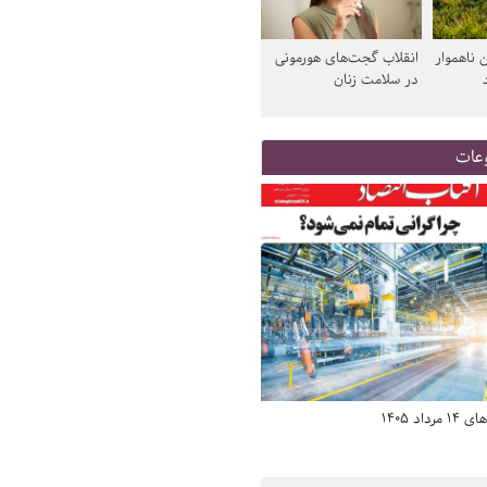
 ناهموار
انقلاب گجت‌های هورمونی
در سلامت زنان
عات
د 1405
صفحه اول روزنامه‌های 14 مرداد 1405