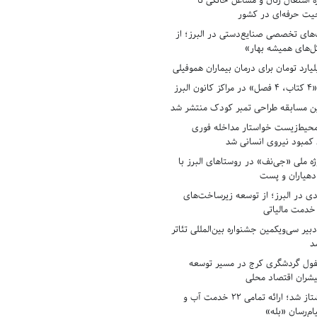
ه اشتغال زنان و مشاغل خانگی تا
حیت حرفه‌ای در کشور
های تخصصی صنایع‌دستی در البرز؛ از
ل‌های همیشه بهار»
لبرز
ن مسابقه طراحی تمبر کودک منتشر شد
حیط‌زیست خواستار مداخله فوری
کمبود نیروی انسانی شد
ه ملی «جی‌نف» در روستاهای البرز با
دهیاران و پست
ادی در البرز؛ از توسعه زیرساخت‌های
 خدمت مالیاتی
بیر سی‌ویکمین جشنواره بین‌المللی تئاتر
د
فول گردشگری کرج در مسیر توسعه
پیشران اقتصاد محلی
آبفای البرز پیشتاز شد؛ ارائه تمامی ۲۲ خدمت آب و
ام‌رسان «بله»