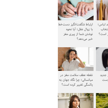
د لباس؛
ارتباط شگفت‌انگیز دست‌خط
نتخاب
با زوال عقل؛ آیا نحوه
ز است؟
نوشتن شما از پیری مغز
خبر می‌دهد؟
ز جدید
نقطه عطف سلامت مغز در
وست
میانسالی؛ چرا نگاه جهان به
یائسگی تغییر کرده است؟