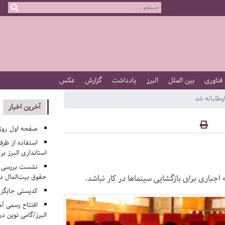
 فناوری
بین الملل
البرز
یادداشت
گزارش
عکس
وطلبانه شد
آخرین اخبار
صفحه اول روزنامه‌های 
استفاده از ظر
استانداری البرز ب
نشست بررسی م
حقوق بیت‌المال در
اجباری برای بازگشایی سینماها در کار نباشد.
کدپستی جایگزی
افتتاح رسمی آم
البرز/گامی نوین در