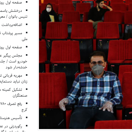
صفحه اول روزنامه‌های 
درخشش یاسمن ی
تنیس بانوان / معرف
اضافه‌برداشت 
مسیر پرشتاب ت
ملی
صفحه اول روزنامه‌های 
مجلس پیگیر عدم
خودرو است / جلب ا
خدشه‌دار شود
مهریه قربانی 
زنان نباید دستمایه
تشکیل کمیته م
صنعتگران
کرج
تأسیس هنرستان