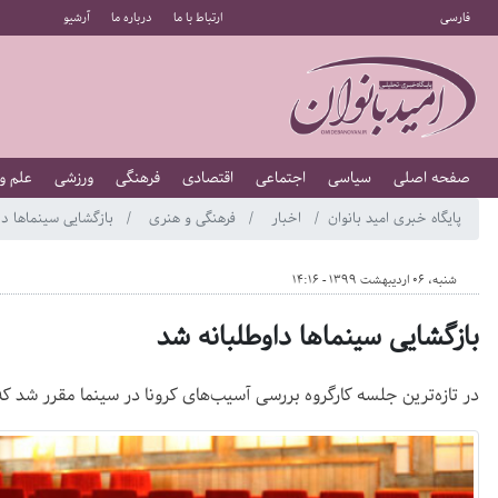
فارسی
ارتباط با ما
درباره ما
آرشیو
صفحه اصلی
سیاسی
اجتماعی
اقتصادی
فرهنگی
ورزشی
علم و
پایگاه خبری امید بانوان
اخبار
فرهنگی و هنری
بازگشایی سینماها دا
شنبه، 06 اردیبهشت 1399 - 14:16
بازگشایی سینماها داوطلبانه شد
در تازه‌ترین جلسه کارگروه بررسی آسیب‌های کرونا در سینما مقرر شد که 