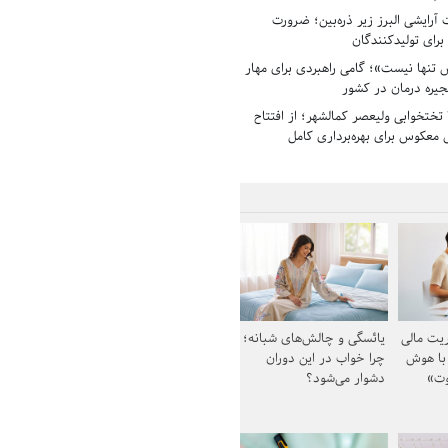
رایشی البرز زیر ذره‌بین؛ ضرورت
 برای تولیدکنندگان
تنها نیست»؛ گامی راهبردی برای مهار
جیره درمان در کشور
بیمارستان ۱۳۵ تختخوابی ولیعصر کمالشهر؛ از افتتاح
معکوس برای بهره‌برداری کامل
یت مالی
یائسگی و چالش‌های شبانه؛
 با هوش
چرا خواب در این دوران
وت»
دشوار می‌شود؟