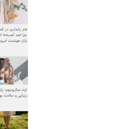
هنر پایداری در کم
چرا «مد آهسته» ا
زنان هوشمند امرو
ترند میکروبیوم؛ را
زیبایی و سلامت پ